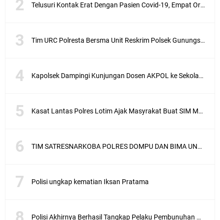
Telusuri Kontak Erat Dengan Pasien Covid-19, Empat Orang di Desa Kedaro Sekotong Dirapid
Tim URC Polresta Bersma Unit Reskrim Polsek Gunungsari Tangkap Pelaku Curanmor
Kapolsek Dampingi Kunjungan Dosen AKPOL ke Sekolah Rakyat Gunungsari
Kasat Lantas Polres Lotim Ajak Masyrakat Buat SIM Melalui SATPAS Bukan Calo
TIM SATRESNARKOBA POLRES DOMPU DAN BIMA UNGKAP KASUS NARKOBA VIA JASA PENGIRIMAN BARANG JNE
Polisi ungkap kematian Iksan Pratama
Polisi Akhirnya Berhasil Tangkap Pelaku Pembunuhan Mahasiswa Asal Sunbawa