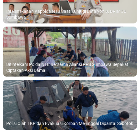
Ini Penekanan Kapolda NTB Saat Kunjugi Batalyon B, BRIMOB
Sumbawa
Ditintelkam Polda NTB Bersama Aliansi PPS Sumbawa Sepakat
Ciptakan Aksi Damai
Polisi Olah TKP dan Evakuasi Korban Meninggal Dipantai Sebotok