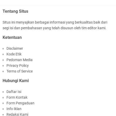
Tentang Situs
Situs ini menyajikan berbagai informasi yang berkualitas baik dari
segi isi dan pembahasan yang telah disusun oleh tim editor kami.
Polres Lotim Gelar Apel Kamtibmas Jelang HUT
Ketentuan
Ke-81 RI dan Kunjungan Kapolri
Disclaimer
Kode Etik
Pedoman Media
Privacy Policy
Terms of Service
Hubungi Kami
Kapolda NTB Buka Rakernis Dorong Sinergi
Daftar Isi
Hadapi Tantangan Kamtibmas
Form Kontak
Form Pengaduan
Info Iklan
Redaksi Kami