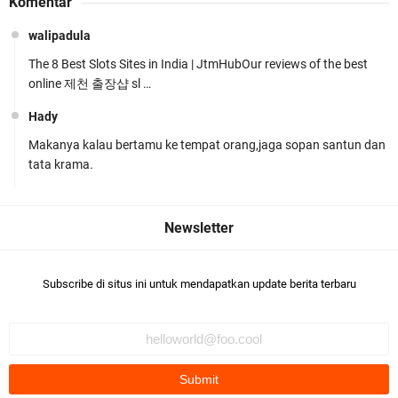
Komentar
Darah Jelang HUT RI_ Ke 81
walipadula
The 8 Best Slots Sites in India | JtmHubOur reviews of the best
online 제천 출장샵 sl …
Hady
Makanya kalau bertamu ke tempat orang,jaga sopan santun dan
Jelang HUT RI ke_81 _Kunker Kapolri Polda NTB
tata krama.
Gelar Apel Siaga Kamtibmas Serentak
Subscribe di situs ini untuk mendapatkan update berita terbaru
Polres Lombok Timur Raih Predikat 'A' Layanan
Prima Tingkat Polres Jajaran