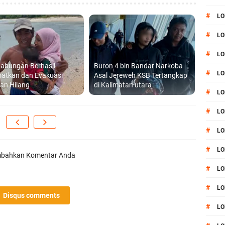
#
LO
#
LO
#
LO
abungan Berhasil
Buron 4 bln Bandar Narkoba
#
LO
matkan dan Evakuasi
Asal Jereweh KSB Tertangkap
an Hilang
di Kalimatan utara
#
LO
#
LO
#
LO
#
LO
bahkan Komentar Anda
#
LO
#
L
Disqus comments
#
LO