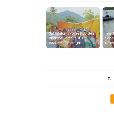
Sat Intelkam Polres KSB Gelar
Tim G
Bhaksos Sambut HUT
Sela
Intelkam Polri KE_80
Nelay
Tam