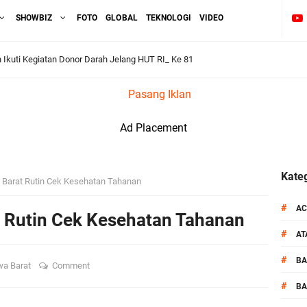
SHOWBIZ
FOTO
GLOBAL
TEKNOLOGI
VIDEO
kuti Kegiatan Donor Darah Jelang HUT RI_ Ke 81
Pasang Iklan
_Kunker Kapolri Polda NTB Gelar Apel Siaga Kamtibmas Serentak
Ad Placement
aih Predikat 'A' Layanan Prima Tingkat Polres Jajaran
pel Kamtibmas Jelang HUT Ke-81 RI dan Kunjungan Kapolri
Kateg
Barat Rutin Cek Kesehatan Tahanan
kernis Dorong Sinergi Hadapi Tantangan Kamtibmas
#
AC
 Rutin Cek Kesehatan Tahanan
#
A
ok Timur Ringkus Pelaku Curanmor Bersana BB
#
B
a Barat
Comment
awal keamanan Acara Selamatan Bendungan Meninting
#
BA