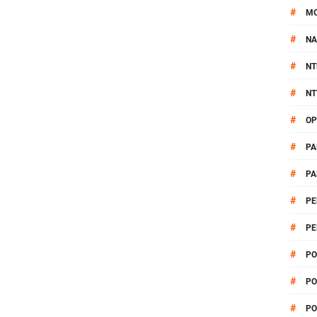
#
M
#
NA
#
NT
#
NT
#
OP
#
PA
#
PA
#
PE
#
PE
#
PO
#
PO
#
PO