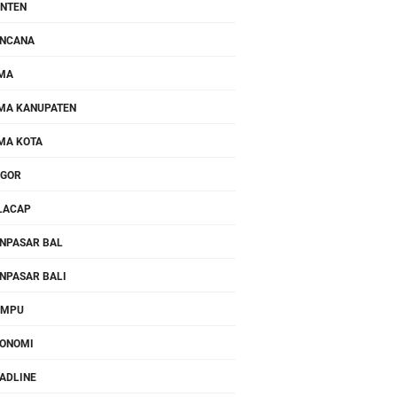
NTEN
NCANA
MA
MA KANUPATEN
MA KOTA
OGOR
LACAP
NPASAR BAL
NPASAR BALI
OMPU
ONOMI
ADLINE