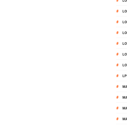
#
LO
#
LO
#
LO
#
LO
#
LO
#
LO
#
LO
#
LP
#
M
#
MA
#
M
#
M