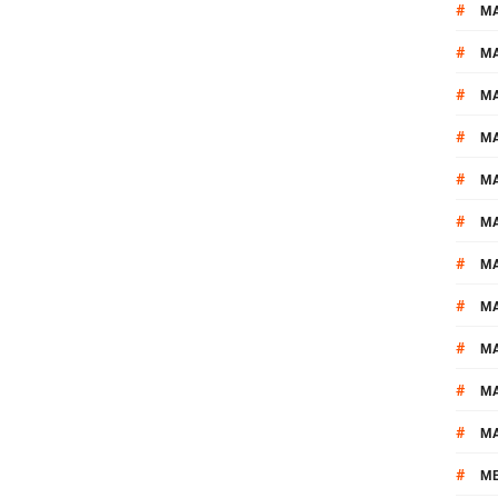
#
M
#
MA
#
M
#
MA
#
M
#
M
#
M
#
M
#
M
#
M
#
M
#
M