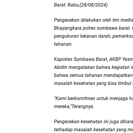
Barat. Rabu,(28/08/2024)
Kapolda NTB Sambut K
Pengecekan dilakukan oleh tim medis y
Polda NTB Perkuat U
Bhayangkara polres sumbawa barat. 
pengukuran tekanan darah, pemeriksa
Polsek Sandubaya Kaw
tahanan.
Kapolsek Lingsar Apr
Kapolres Sumbawa Barat, AKBP Yasmar
Abidin mengatakan bahwa kegiatan i
Semarak HUT RI ke-8
bahwa semua tahanan mendapatkan 
masalah kesehatan yang bisa timbul
Sat Lantas Polresta 
"Kami berkomitmen untuk menjaga ha
Wakapolda NTB Gelar
mereka,"Terangnya.
Polda NTB Sabet Juara
Pengecekan kesehatan ini juga diha
terhadap masalah kesehatan yang mun
Jelang HUT RI Ke_8