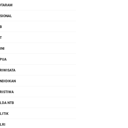
OTARAM
SIONAL
B
T
INI
PUA
RIWISATA
NDIDIKAN
RISTIWA
LDA NTB
LITIK
LRI