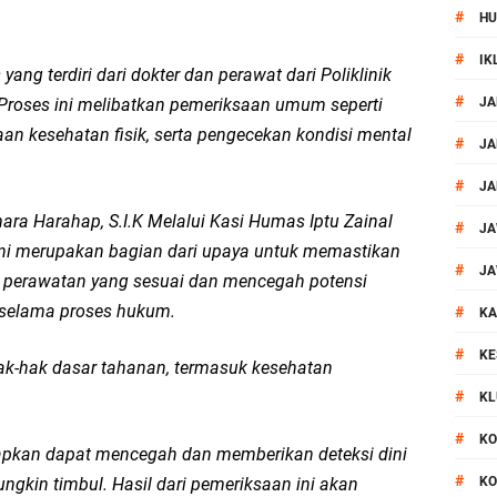
#
HU
ontingen Peraih Juara III Badminton Kapolri Cup 2026
#
IK
ang terdiri dari dokter dan perawat dari Poliklinik
paya Cegah Gangguan Kamtibmas Lewat Patroli
#
Proses ini melibatkan pemeriksaan umum seperti
JA
an kesehatan fisik, serta pengecekan kondisi mental
al Prosesi Ngaben di Cilinaya
#
JA
#
JA
esiasi Relawan Evakuasi Wisatawan Berikan HT
a Harahap, S.I.K Melalui Kasi Humas Iptu Zainal
#
JA
ni merupakan bagian dari upaya untuk memastikan
1, Polsek Mataram Bagikan Bendera Merah Putih
#
JA
perawatan yang sesuai dan mencegah potensi
 selama proses hukum.
#
Mataram Petakan Titik Black Spot, Antisipasi Kecelakaan
KA
#
KE
k-hak dasar tahanan, termasuk kesehatan
 Kegiatan Polmas di Kelurahan Taman Sari Ampenan
#
KL
 III Bulutangkis Kapolri Cup 2026
#
KO
rapkan dapat mencegah dan memberikan deteksi dini
#
gkin timbul. Hasil dari pemeriksaan ini akan
KO
1 LPKA Lombok Tengah Gelar Apel Pembukaan PORSENAP