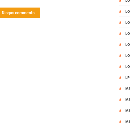
#
LO
#
LO
Disqus comments
#
LO
#
LO
#
LO
#
LO
#
LO
#
LP
#
M
#
MA
#
M
#
M