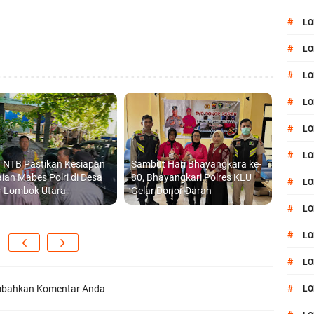
#
LO
#
LO
#
LO
#
LO
#
LO
#
LO
 NTB Pastikan Kesiapan
Sambut Hari Bhayangkara ke-
aian Mabes Polri di Desa
80, Bhayangkari Polres KLU
#
LO
r Lombok Utara
Gelar Donor Darah
#
LO
#
LO
#
L
#
bahkan Komentar Anda
LO