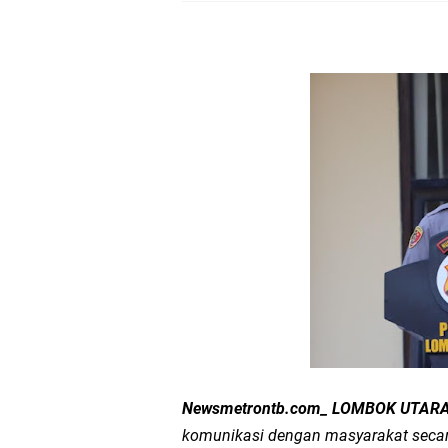
Samapta Polresta Mat
Kapolsek Selaparang
Sosialisasi Pilkades
Kapolsek Lingsar Tin
Sambut HUT RI ke-81
Dua Residivis Curanm
LPA Mataram. Apresia
Kapolda NTB Letakkan
Newsmetrontb.com_ LOMBOK UTARA 
Kapolda NTB Matang
komunikasi dengan masyarakat sec