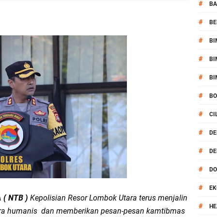
aram Patroli di Wilayah Ampenan
#
BA
#
BE
 Sambangi Kepala Lingkungan Taman Perkuat Sinergitas
#
BI
 Serentak 2026 Digelar, Polsek Narmada Siap Jaga Kondusivitas
#
BI
daklanjuti Arahan Ditbinmas, Intensifkan fungsi Polmas
#
BI
#
B
, Polsek Selaparang Bagikan Bendera Merah Putih kepada Warga
#
CI
or Dibekuk Polisi, Motor Curian Dijual ke Lombok Tengah
#
DE
#
DE
si Polisi Berhasil Ungkap Kasus Kematian Mahasiswi NDR
#
D
 Batu Pertama Balai Kemitraan Polri dan Masyarakat
#
EK
( NTB )
Kepolisian Resor Lombok Utara terus menjalin
kan Pengamanan MotoGP 2026
#
HE
ara humanis dan memberikan pesan-pesan kamtibmas