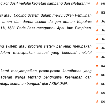
g kondusif melalui kegiatan sambang dan silaturahmi
#
HU
ontingen Peraih Juara III Badminton Kapolri Cup 2026
#
IK
disi atau Cooling System dalam mewujudkan Pemilihan
paya Cegah Gangguan Kamtibmas Lewat Patroli
g aman dan damai sesuai dengan arahan Kapolres
#
JA
.I.K, M,Si. Pada Saat mengambil Apel Jam Pimpinan,
al Prosesi Ngaben di Cilinaya
#
JA
#
JA
esiasi Relawan Evakuasi Wisatawan Berikan HT
ing system atau program sistem penyejuk merupakan
#
JA
dalam menciptakan situasi yang kondusif melalui
1, Polsek Mataram Bagikan Bendera Merah Putih
#
JA
#
Mataram Petakan Titik Black Spot, Antisipasi Kecelakaan
KA
l kami menyampaikan pesan-pesan kamtibmas yang
#
KE
esadaran warga tentang pentingnya keamanan dan
 Kegiatan Polmas di Kelurahan Taman Sari Ampenan
njaga keutuhan bangsa,” ujar AKBP Didik.
#
KL
 III Bulutangkis Kapolri Cup 2026
#
KO
#
KO
1 LPKA Lombok Tengah Gelar Apel Pembukaan PORSENAP