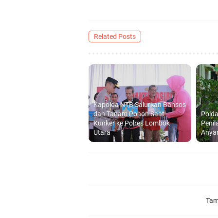
Related Posts
Kapolda NTB Salurkan Bansos
dan Tanam Pohon Saat
Polda
Kunker ke Polres Lombok
Penil
Utara
Anya
Tam