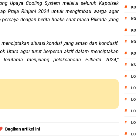
rong Upaya Cooling System melalui seluruh Kapolsek
#
KO
tap Praja Rinjani 2024 untuk mengimbau warga agar
#
 percaya dengan berita hoaks saat masa Pilkada yang
KO
#
KO
#
KO
k menciptakan situasi kondisi yang aman dan kondusif.
 Utara agar turut berperan aktif dalam menciptakan
#
KO
 terutama menjelang pelaksanaan Pilkada 2024,”
#
KS
#
LO
#
LO
#
LO
#
LO
#
LO
Bagikan artikel ini
#
LO