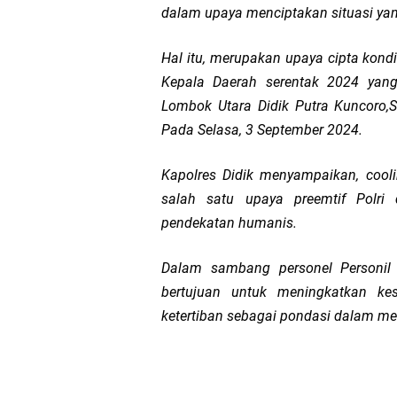
dalam upaya menciptakan situasi yan
Kapolda NTB Sambut K
Hal itu, merupakan upaya cipta kon
Polda NTB Perkuat U
Kepala Daerah serentak 2024 yan
Lombok Utara Didik Putra Kuncoro,S
Polsek Sandubaya Kaw
Pada Selasa, 3 September 2024.
Kapolsek Lingsar Apr
Kapolres Didik menyampaikan, cool
salah satu upaya preemtif Polri 
Semarak HUT RI ke-8
pendekatan humanis.
Sat Lantas Polresta 
Dalam sambang personel Personi
bertujuan untuk meningkatkan k
Wakapolda NTB Gelar
ketertiban sebagai pondasi dalam me
Polda NTB Sabet Juara
Jelang HUT RI Ke_8