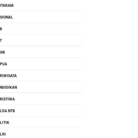
OTARAM
SIONAL
B
T
INI
PUA
RIWISATA
NDIDIKAN
RISTIWA
LDA NTB
LITIK
LRI