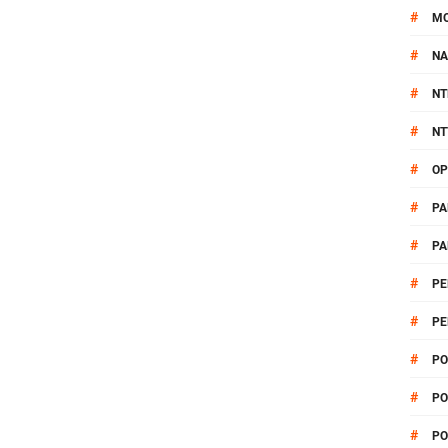
#
M
#
NA
#
NT
#
NT
#
OP
#
PA
#
PA
#
PE
#
PE
#
PO
#
PO
#
PO