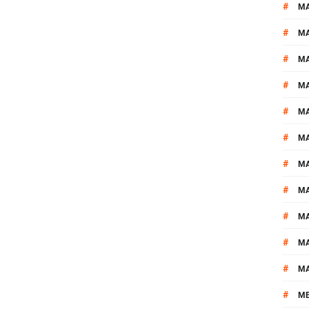
#
M
#
MA
#
M
#
MA
#
M
#
M
#
M
#
M
#
M
#
M
#
M
#
M