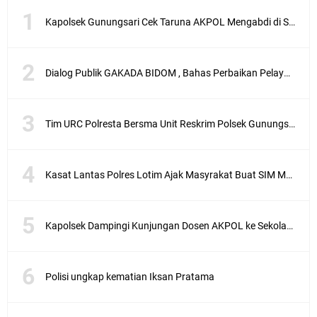
Kapolsek Gunungsari Cek Taruna AKPOL Mengabdi di SRD 4
Dialog Publik GAKADA BIDOM , Bahas Perbaikan Pelayanan Medis di NTB
Tim URC Polresta Bersma Unit Reskrim Polsek Gunungsari Tangkap Pelaku Curanmor
Kasat Lantas Polres Lotim Ajak Masyrakat Buat SIM Melalui SATPAS Bukan Calo
Kapolsek Dampingi Kunjungan Dosen AKPOL ke Sekolah Rakyat Gunungsari
Polisi ungkap kematian Iksan Pratama