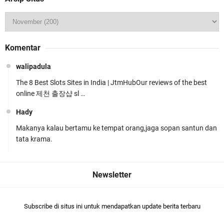
Kapolsek Gunungsari Resmi Diganti ,AKP Imran
Komentar
Rosyadi, S.H. Siap Melanjukan
walipadula
The 8 Best Slots Sites in India | JtmHubOur reviews of the best
online 제천 출장샵 sl …
Hady
Makanya kalau bertamu ke tempat orang,jaga sopan santun dan
Ditlantas Polda NTB Edukasi Tertib Berlalu di
tata krama.
Pelajar SMPN 1 Gerung
Subscribe di situs ini untuk mendapatkan update berita terbaru