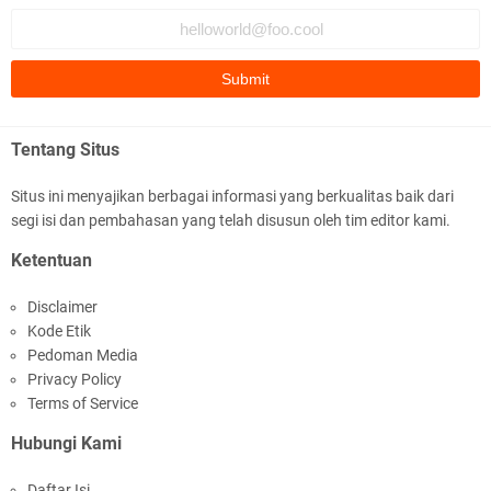
Polda NTB Apresiasi BKTM Lelede Sampaikan
Pesan Kamtibmas
Tentang Situs
Situs ini menyajikan berbagai informasi yang berkualitas baik dari
segi isi dan pembahasan yang telah disusun oleh tim editor kami.
Jelang HUT RI Ke_81 LPKA Lombok Tengah
Ketentuan
Gelar Apel Pembukaan PORSENAP
Disclaimer
Kode Etik
Pedoman Media
Privacy Policy
Terms of Service
Hubungi Kami
LPKA Lombok Tengah Ikuti Kegiatan Donor
Daftar Isi