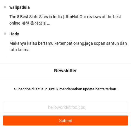
walipadula
The 8 Best Slots Sites in India | JtmHubOur reviews of the best
online 제천 출장샵 sl …
Hady
Makanya kalau bertamu ke tempat orang,jaga sopan santun dan
Polres Lombok Timur Raih Predikat 'A' Layanan
tata krama.
Prima Tingkat Polres Jajaran
Subscribe di situs ini untuk mendapatkan update berita terbaru
Polres Lotim Gelar Apel Kamtibmas Jelang HUT
Ke-81 RI dan Kunjungan Kapolri