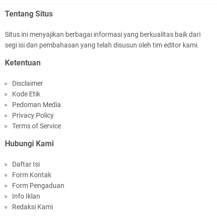
Tentang Situs
Situs ini menyajikan berbagai informasi yang berkualitas baik dari
segi isi dan pembahasan yang telah disusun oleh tim editor kami.
Kapolda NTB Buka Rakernis Dorong Sinergi
Ketentuan
Hadapi Tantangan Kamtibmas
Disclaimer
Kode Etik
Pedoman Media
Privacy Policy
Terms of Service
Hubungi Kami
Tim URC Polres Lombok Timur Ringkus Pelaku
Daftar Isi
Curanmor Bersana BB
Form Kontak
Form Pengaduan
Info Iklan
Redaksi Kami