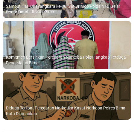
Sambut Hari Bhayangkara ke-80, Sat Brimob Polda NTB Gelar
Donor Darah di Kota Bima
Komitmen Bersihkan Peredaran Narkoba Polisi Tangkap Terduga
Pengedar di Bima
Diduga Terlibat Peredaran Narkotika Kasat Narkoba Polres Bima
Kota Diamankan