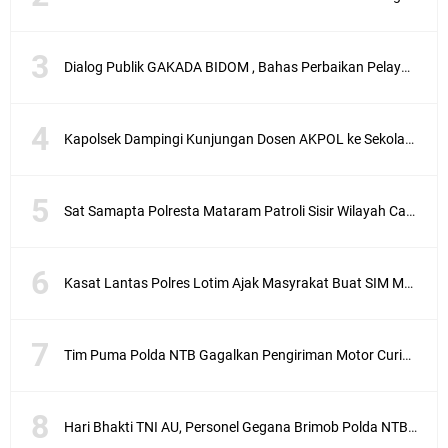
Dialog Publik GAKADA BIDOM , Bahas Perbaikan Pelayanan Medis di NTB
Kapolsek Dampingi Kunjungan Dosen AKPOL ke Sekolah Rakyat Gunungsari
Sat Samapta Polresta Mataram Patroli Sisir Wilayah Cakranegara
Kasat Lantas Polres Lotim Ajak Masyrakat Buat SIM Melalui SATPAS Bukan Calo
Tim Puma Polda NTB Gagalkan Pengiriman Motor Curian ke Dompu
Hari Bhakti TNI AU, Personel Gegana Brimob Polda NTB Donor Darah