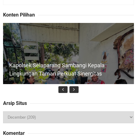
Konten Pilihan
Kapolsek Selaparang Sambangi Kepala
Lingkungan Taman Perkuat Sinergitas
Arsip Situs
Jelang HUT RI ke_81 _Kunker Kapolri Polda NTB
Komentar
Gelar Apel Siaga Kamtibmas Serentak