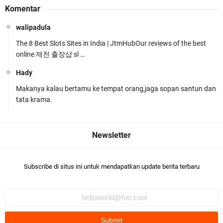
Komentar
Rosyadi, S.H. Siap Melanjukan
walipadula
The 8 Best Slots Sites in India | JtmHubOur reviews of the best
online 제천 출장샵 sl …
Hady
Makanya kalau bertamu ke tempat orang,jaga sopan santun dan
Ditlantas Polda NTB Edukasi Tertib Berlalu di
tata krama.
Pelajar SMPN 1 Gerung
Subscribe di situs ini untuk mendapatkan update berita terbaru
Polda NTB Apresiasi BKTM Lelede Sampaikan
Pesan Kamtibmas