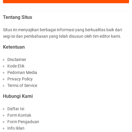
Tentang Situs
Situs ini menyajikan berbagai informasi yang berkualitas baik dari
segi isi dan pembahasan yang telah disusun oleh tim editor kami.
Jelang HUT RI Ke_81 LPKA Lombok Tengah
Ketentuan
Gelar Apel Pembukaan PORSENAP
Disclaimer
Kode Etik
Pedoman Media
Privacy Policy
Terms of Service
Hubungi Kami
LPKA Lombok Tengah Ikuti Kegiatan Donor
Daftar Isi
Darah Jelang HUT RI_ Ke 81
Form Kontak
Form Pengaduan
Info Iklan