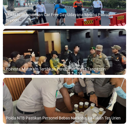
Polda NTB Amankan Car Free Day Udayana Melalui Patroli
Sepeda
Polresta Mataram Tertibkan Peredaran Miras Tanpa Izin
Polda NTB Pastikan Personel Bebas Narkoba, Lakukan Tes Urien