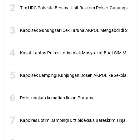
Tim URC Polresta Bersma Unit Reskrim Polsek Gunungsari Tangkap Pelaku Curanmor
Kapolsek Gunungsari Cek Taruna AKPOL Mengabdi di SRD 4
Kasat Lantas Polres Lotim Ajak Masyrakat Buat SIM Melalui SATPAS Bukan Calo
Kapolsek Dampingi Kunjungan Dosen AKPOL ke Sekolah Rakyat Gunungsari
Polisi ungkap kematian Iksan Pratama
Kapolres Lotim Dampingi Dittipideksus Bareskrim Tinjau Sentra Bawah Putih Sembalun