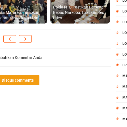
#
LO
Polda NTB Pastikan Personel
#
LO
sta Mataram Tertibkan
Bebas Narkoba, Lakukan Tes
aran Miras Tanpa Izin
Urien
#
LO
#
LO
#
LO
#
LO
bahkan Komentar Anda
#
LP
#
M
Disqus comments
#
MA
#
M
#
M
#
M