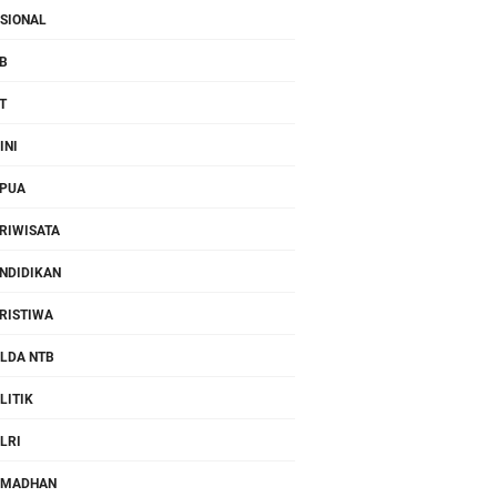
SIONAL
B
T
INI
PUA
RIWISATA
NDIDIKAN
RISTIWA
LDA NTB
LITIK
LRI
AMADHAN