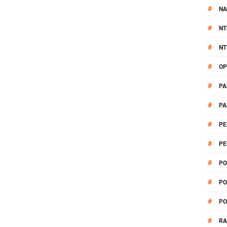
#
NA
#
NT
#
NT
#
OP
#
PA
#
PA
#
PE
#
PE
#
PO
#
PO
#
PO
#
R