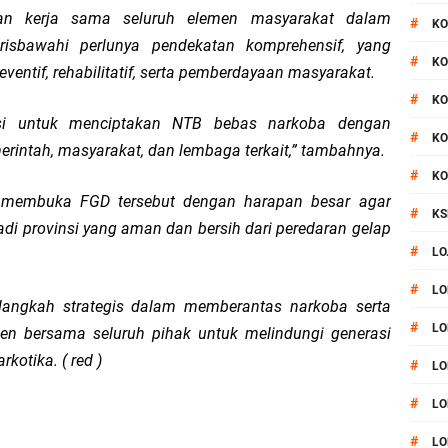
dan kerja sama seluruh elemen masyarakat dalam
#
KO
isbawahi perlunya pendekatan komprehensif, yang
#
KO
ventif, rehabilitatif, serta pemberdayaan masyarakat.
#
KO
isi untuk menciptakan NTB bebas narkoba dengan
#
KO
rintah, masyarakat, dan lembaga terkait,” tambahnya.
#
KO
i membuka FGD tersebut dengan harapan besar agar
#
KS
i provinsi yang aman dan bersih dari peredaran gelap
#
LO
#
LO
langkah strategis dalam memberantas narkoba serta
#
LO
 bersama seluruh pihak untuk melindungi generasi
kotika. ( red )
#
LO
#
LO
#
LO