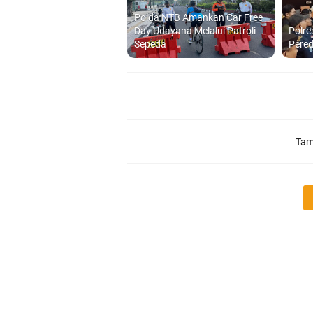
Polda NTB Amankan Car Free
Day Udayana Melalui Patroli
Polre
Sepeda
Pered
Tam