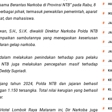
#
HU
sama Berantas Narkoba di Provinsi NTB” pada Rabu, 8
 Kegiatan Polmas di Kelurahan Taman Sari Ampenan
 berbagai pihak, termasuk perwakilan pemerintah, aparat
#
IK
at, dan mahasiswa.
 III Bulutangkis Kapolri Cup 2026
#
JA
, S.H., S.I.K. diwakili Direktur Narkoba Polda NTB
akapolda NTB Gelar Program Polmas di Kelurahan Taman Sari
#
JA
mpaikan sambutannya yang menegaskan keseriusan
#
JA
aran gelap narkoba.
, Polsek Mataram Ajak Warga Kibarkan Merah Putih
#
JA
dalam melakukan penindakan terhadap para pelaku
impin Pemusnahan BB Narkotika dan Pil Exstasi
#
JA
a NTB juga melakukan pencegahan masif terhadap
#
Deddy Supriadi.
uga Pelaku Curanmor Dari Amuk Masa
KA
#
KE
ang tahun 2024, Polda NTB dan jajaran berhasil
 Mataram Patroli Sisir Wilayah Cakranegara
#
KL
 1.150 tersangka. Total nilai kerugian yang berhasil
TB Sidak Dan Tes Urine Bagi WBP Lapas Selong
r.
#
KO
#
KO
Hotel Lombok Raya Mataram ini, Dir Narkoba juga
ok Timur Ringkus Pelaku Curanmor Bersana BB