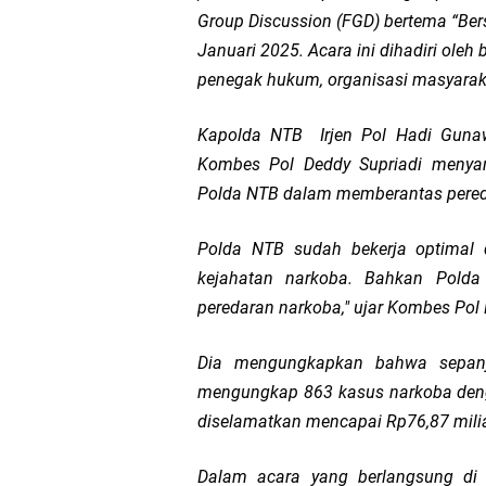
Group Discussion (FGD) bertema “Ber
Wakapolda NTB Gelar
Januari 2025. Acara ini dihadiri oleh
penegak hukum, organisasi masyarak
Polda NTB Sabet Juara
Kapolda NTB Irjen Pol Hadi Gunawan
Kapolsek Dampingi W
Kombes Pol Deddy Supriadi menya
Polda NTB dalam memberantas pered
Sambut HUT ke-81 RI
Polda NTB sudah bekerja optimal 
Kapolresta Mataram P
kejahatan narkoba. Bahkan Pold
peredaran narkoba," ujar Kombes Pol 
Polisi Evakuasi Terd
Dia mengungkapkan bahwa sepanj
Sat Samapta Polresta
mengungkap 863 kasus narkoba dengan
Kakanwil Ditjenpas N
diselamatkan mencapai Rp76,87 milia
Dalam acara yang berlangsung di 
Tim URC Polres Lomb