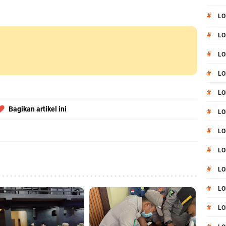
#
LO
#
LO
#
LO
#
LO
#
LO
Bagikan artikel ini
#
LO
#
LO
#
LO
#
L
#
LO
#
LO