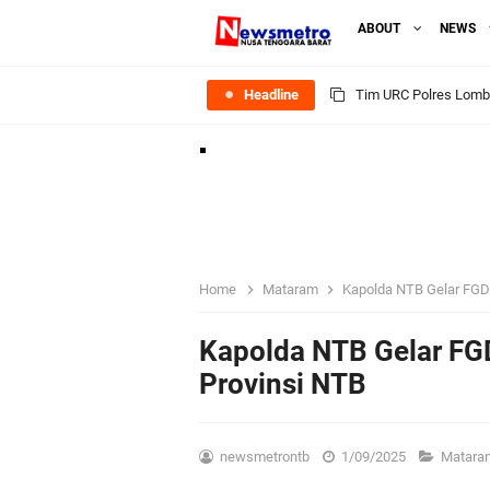
ABOUT
NEWS
Headline
Polsek Gunungsari K
Samapta Polresta Mat
Kapolsek Selaparang
Sosialisasi Pilkades
Home
Mataram
Kapolda NTB Gelar FGD 
Kapolsek Lingsar Tin
Kapolda NTB Gelar FG
Provinsi NTB
Sambut HUT RI ke-81
Dua Residivis Curanm
newsmetrontb
1/09/2025
Matar