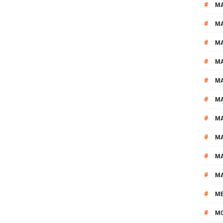
#
MA
#
M
#
MA
#
M
#
M
#
M
#
M
#
M
#
M
#
M
#
M
#
M