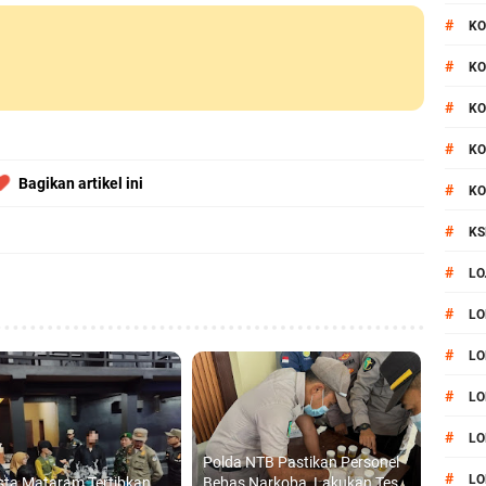
#
KO
#
KO
#
KO
#
KO
Bagikan artikel ini
#
KO
#
KS
#
LO
#
LO
#
LO
#
LO
#
LO
Polda NTB Pastikan Personel
#
LO
sta Mataram Tertibkan
Bebas Narkoba, Lakukan Tes