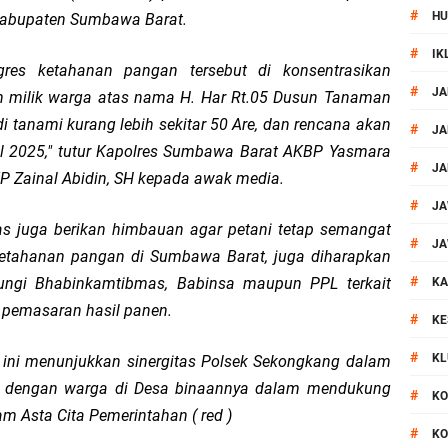
#
HU
Kabupaten Sumbawa Barat.
si Polisi Berhasil Ungkap Kasus Kematian Mahasiswi NDR
#
IK
es ketahanan pangan tersebut di konsentrasikan
 Batu Pertama Balai Kemitraan Polri dan Masyarakat
#
JA
 milik warga atas nama H. Har Rt.05 Dusun Tanaman
i tanami kurang lebih sekitar 50 Are, dan rencana akan
kan Pengamanan MotoGP 2026
#
JA
l 2025," tutur Kapolres Sumbawa Barat AKBP Yasmara
#
JA
P Zainal Abidin, SH kepada awak media.
ontingen Peraih Juara III Badminton Kapolri Cup 2026
#
JA
s juga berikan himbauan agar petani tetap semangat
paya Cegah Gangguan Kamtibmas Lewat Patroli
#
JA
ahanan pangan di Sumbawa Barat, juga diharapkan
#
bungi Bhabinkamtibmas, Babinsa maupun PPL terkait
al Prosesi Ngaben di Cilinaya
KA
pemasaran hasil panen.
#
KE
esiasi Relawan Evakuasi Wisatawan Berikan HT
#
KL
ni menunjukkan sinergitas Polsek Sekongkang dalam
1, Polsek Mataram Bagikan Bendera Merah Putih
ar dengan warga di Desa binaannya dalam mendukung
#
KO
 Asta Cita Pemerintahan ( red )
#
KO
Resmi Diganti ,AKP Imran Rosyadi, S.H. Siap Melanjukan