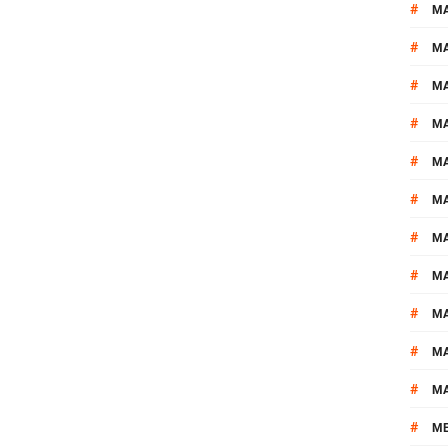
#
M
#
MA
#
M
#
MA
#
M
#
M
#
M
#
M
#
M
#
M
#
M
#
M