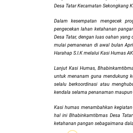
Desa Tatar Kecamatan Sekongkang 
LPA Mataram. Apresia
Dalam kesempatan mengecek progr
Kapolda NTB Letakkan
pengecekan lahan ketahanan pangan
Desa Tatar, dengan luas oahan yang d
Kapolda NTB Matang
mulai pemanenan di awal bulan Apri
Harahap S.I.K melalui Kasi Humas AK
Kapolda NTB Sambut K
Lanjut Kasi Humas, Bhabinkamtibma
Polda NTB Perkuat U
untuk menanam guna mendukung ket
selalu berkoordinasi atau menghu
Polsek Sandubaya Kaw
kendala selama penanaman maupun 
Kapolsek Lingsar Apr
Kasi humas menambahkan kegiatan i
Semarak HUT RI ke-8
hal ini Bhabinkamtibmas Desa Tat
ketahanan pangan sebagaimana dalam
Kapolsek Gunungsari 