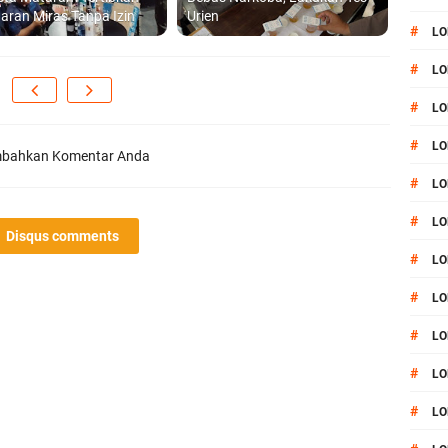
aran Miras Tanpa Izin
Urien
#
LO
#
LO
#
LO
#
LO
bahkan Komentar Anda
#
LO
#
LO
Disqus comments
#
LO
#
LO
#
LO
#
L
#
LO