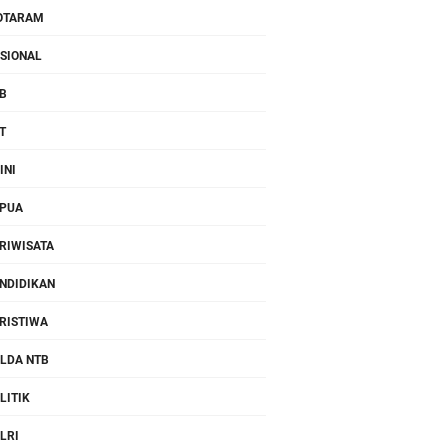
OTARAM
SIONAL
B
T
INI
PUA
RIWISATA
NDIDIKAN
RISTIWA
LDA NTB
LITIK
LRI