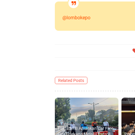
@lombokepo
Related Posts
Polda NTB Amankan Car Free
Day Udayana Melalui Patroli
Polre