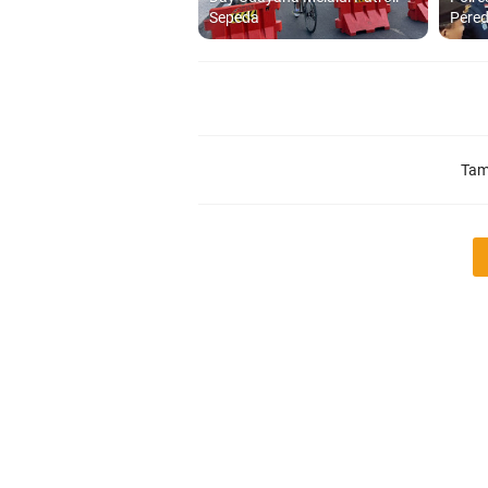
Sepeda
Pered
Tam