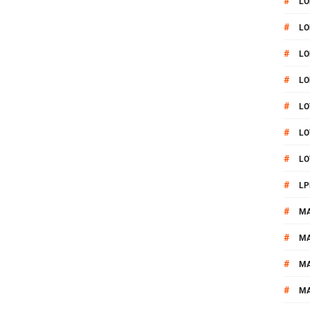
#
LO
#
LO
#
LO
#
LO
#
LO
#
LO
#
LO
#
LP
#
M
#
MA
#
M
#
M