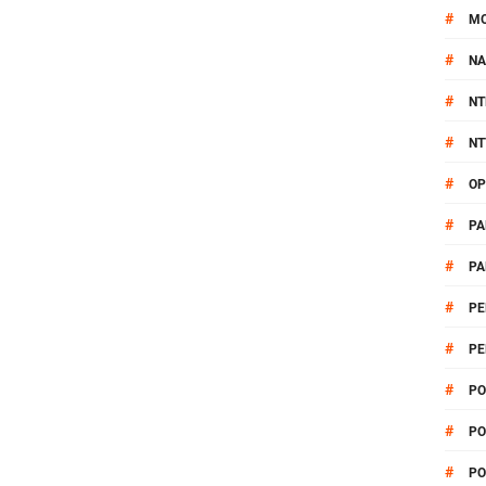
#
M
#
NA
#
NT
#
NT
#
OP
#
PA
#
PA
#
PE
#
PE
#
PO
#
PO
#
PO