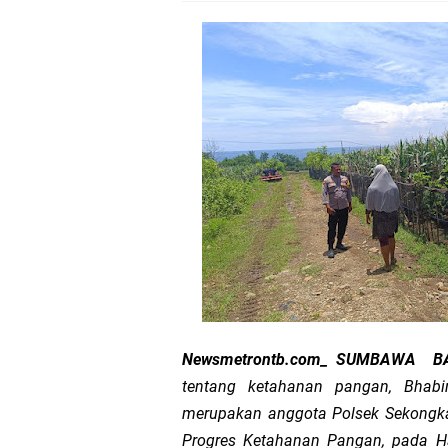
Kapolda NTB Buka Ra
Tim URC Polres Lomb
Polsek Gunungsari K
Samapta Polresta Mat
Kapolsek Selaparang
Sosialisasi Pilkades
Kapolsek Lingsar Tin
Newsmetrontb.com_ SUMBAWA B
Sambut HUT RI ke-81
tentang ketahanan pangan, Bhab
merupakan anggota Polsek Sekongk
Dua Residivis Curanm
Progres Ketahanan Pangan, pada Ha