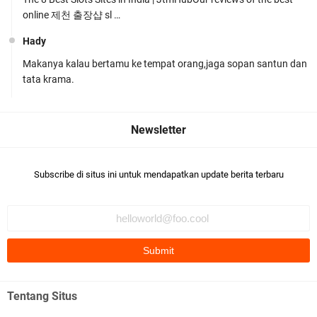
online 제천 출장샵 sl …
Hady
Makanya kalau bertamu ke tempat orang,jaga sopan santun dan
LPKA Lombok Tengah Ikuti Kegiatan Donor
tata krama.
Darah Jelang HUT RI_ Ke 81
Subscribe di situs ini untuk mendapatkan update berita terbaru
Jelang HUT RI ke_81 _Kunker Kapolri Polda NTB
Gelar Apel Siaga Kamtibmas Serentak
Tentang Situs