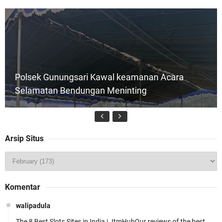
Polsek Gunungsari Kawal keamanan Acara
Selamatan Bendungan Meninting
Arsip Situs
Jelang HUT RI Ke_81 LPKA Lombok Tengah
Komentar
Gelar Apel Pembukaan PORSENAP
walipadula
The 8 Best Slots Sites in India | JtmHubOur reviews of the best