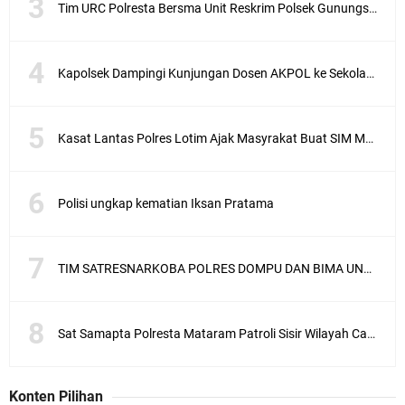
Tim URC Polresta Bersma Unit Reskrim Polsek Gunungsari Tangkap Pelaku Curanmor
Kapolsek Dampingi Kunjungan Dosen AKPOL ke Sekolah Rakyat Gunungsari
Kasat Lantas Polres Lotim Ajak Masyrakat Buat SIM Melalui SATPAS Bukan Calo
Polisi ungkap kematian Iksan Pratama
TIM SATRESNARKOBA POLRES DOMPU DAN BIMA UNGKAP KASUS NARKOBA VIA JASA PENGIRIMAN BARANG JNE
Sat Samapta Polresta Mataram Patroli Sisir Wilayah Cakranegara
Konten Pilihan