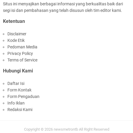
Situs ini menyajikan berbagai informasi yang berkualitas baik dari
segi isi dan pembahasan yang telah disusun oleh tim editor kami.
Polres Lombok Timur Raih Predikat 'A' Layanan
Ketentuan
Prima Tingkat Polres Jajaran
Disclaimer
Kode Etik
Pedoman Media
Privacy Policy
Terms of Service
Hubungi Kami
Polres Lotim Gelar Apel Kamtibmas Jelang HUT
Daftar Isi
Ke-81 RI dan Kunjungan Kapolri
Form Kontak
Form Pengaduan
Info Iklan
Redaksi Kami
Copyright ©
2026
newsmetrontb
All Right Reserved