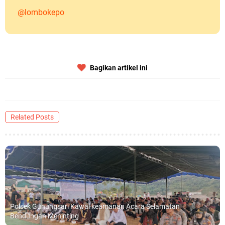
@lombokepo
Bagikan artikel ini
Related Posts
Polsek Gunungsari Kawal keamanan Acara Selamatan
Bendungan Meninting