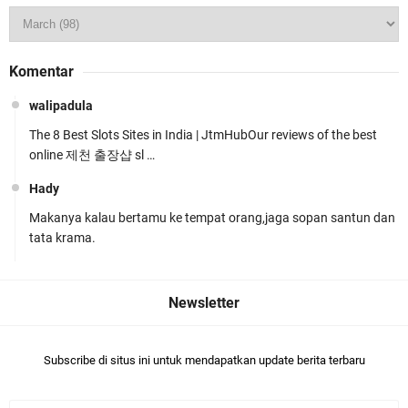
Ditlantas Polda NTB Edukasi Tertib Berlalu di
Komentar
Pelajar SMPN 1 Gerung
walipadula
The 8 Best Slots Sites in India | JtmHubOur reviews of the best
online 제천 출장샵 sl …
Hady
Makanya kalau bertamu ke tempat orang,jaga sopan santun dan
Polda NTB Apresiasi BKTM Lelede Sampaikan
tata krama.
Pesan Kamtibmas
Subscribe di situs ini untuk mendapatkan update berita terbaru