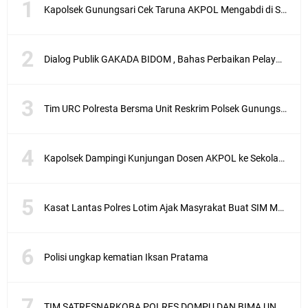
Kapolsek Gunungsari Cek Taruna AKPOL Mengabdi di SRD 4
Dialog Publik GAKADA BIDOM , Bahas Perbaikan Pelayanan Medis di NTB
Tim URC Polresta Bersma Unit Reskrim Polsek Gunungsari Tangkap Pelaku Curanmor
Kapolsek Dampingi Kunjungan Dosen AKPOL ke Sekolah Rakyat Gunungsari
Kasat Lantas Polres Lotim Ajak Masyrakat Buat SIM Melalui SATPAS Bukan Calo
Polisi ungkap kematian Iksan Pratama
TIM SATRESNARKOBA POLRES DOMPU DAN BIMA UNGKAP KASUS NARKOBA VIA JASA PENGIRIMAN BARANG JNE