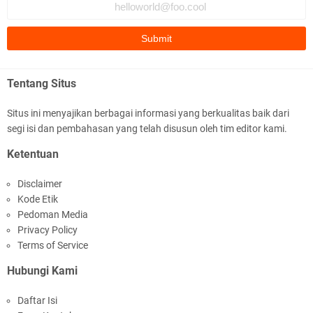
Jelang HUT RI Ke_81 LPKA Lombok Tengah
Gelar Apel Pembukaan PORSENAP
Tentang Situs
Situs ini menyajikan berbagai informasi yang berkualitas baik dari
segi isi dan pembahasan yang telah disusun oleh tim editor kami.
LPKA Lombok Tengah Ikuti Kegiatan Donor
Ketentuan
Darah Jelang HUT RI_ Ke 81
Disclaimer
Kode Etik
Pedoman Media
Privacy Policy
Terms of Service
Hubungi Kami
Jelang HUT RI ke_81 _Kunker Kapolri Polda NTB
Daftar Isi
Gelar Apel Siaga Kamtibmas Serentak