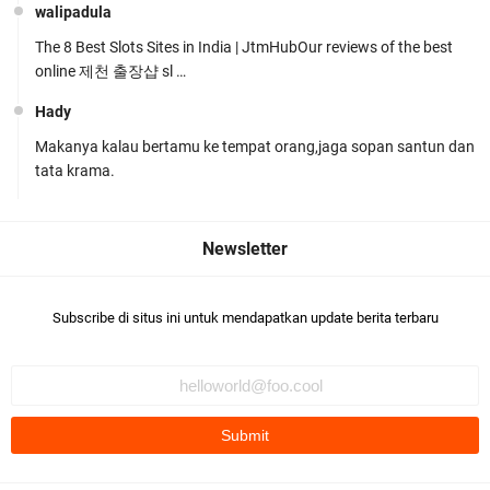
walipadula
The 8 Best Slots Sites in India | JtmHubOur reviews of the best
online 제천 출장샵 sl …
Hady
Makanya kalau bertamu ke tempat orang,jaga sopan santun dan
Polsek Gunungsari Kawal keamanan Acara
tata krama.
Selamatan Bendungan Meninting
Subscribe di situs ini untuk mendapatkan update berita terbaru
Samapta Polresta Mataram Patroli di Wilayah
Ampenan