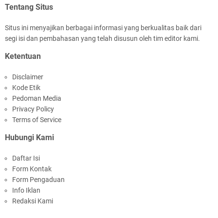
Tentang Situs
Situs ini menyajikan berbagai informasi yang berkualitas baik dari
segi isi dan pembahasan yang telah disusun oleh tim editor kami.
Kapolsek Selaparang Sambangi Kepala
Ketentuan
Lingkungan Taman Perkuat Sinergitas
Disclaimer
Kode Etik
Pedoman Media
Privacy Policy
Terms of Service
Hubungi Kami
Sosialisasi Pilkades Serentak 2026 Digelar,
Daftar Isi
Polsek Narmada Siap Jaga Kondusivitas
Form Kontak
Form Pengaduan
Info Iklan
Redaksi Kami