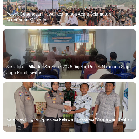
Polsek Gunungsari Kawal keamanan Acara Selamatan
Bendungan Meninting
Sosialisasi Pilkades Serentak 2026 Digelar, Polsek Narmada Siap
Jaga Kondusivitas
Kapolsek Lingsar Apresiasi Relawan Evakuasi Wisatawan Berikan
HT