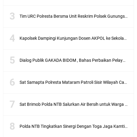
Tim URC Polresta Bersma Unit Reskrim Polsek Gunungsari Tangkap Pelaku Curanmor
Kapolsek Dampingi Kunjungan Dosen AKPOL ke Sekolah Rakyat Gunungsari
Dialog Publik GAKADA BIDOM , Bahas Perbaikan Pelayanan Medis di NTB
Sat Samapta Polresta Mataram Patroli Sisir Wilayah Cakranegara
Sat Brimob Polda NTB Salurkan Air Bersih untuk Warga Terdampak Kekeringan
Polda NTB Tingkatkan Sinergi Dengan Toga Jaga Kamtibmas