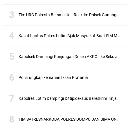
Tim URC Polresta Bersma Unit Reskrim Polsek Gunungsari Tangkap Pelaku Curanmor
Kasat Lantas Polres Lotim Ajak Masyrakat Buat SIM Melalui SATPAS Bukan Calo
Kapolsek Dampingi Kunjungan Dosen AKPOL ke Sekolah Rakyat Gunungsari
Polisi ungkap kematian Iksan Pratama
Kapolres Lotim Dampingi Dittipideksus Bareskrim Tinjau Sentra Bawah Putih Sembalun
TIM SATRESNARKOBA POLRES DOMPU DAN BIMA UNGKAP KASUS NARKOBA VIA JASA PENGIRIMAN BARANG JNE