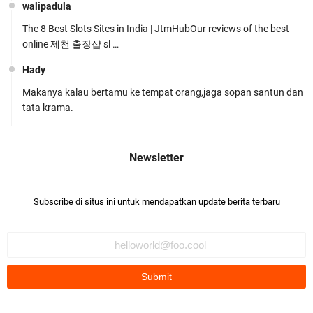
walipadula
The 8 Best Slots Sites in India | JtmHubOur reviews of the best
online 제천 출장샵 sl …
Hady
Makanya kalau bertamu ke tempat orang,jaga sopan santun dan
Ditlantas Polda NTB Edukasi Tertib Berlalu di
tata krama.
Pelajar SMPN 1 Gerung
Subscribe di situs ini untuk mendapatkan update berita terbaru
Polda NTB Apresiasi BKTM Lelede Sampaikan
Pesan Kamtibmas