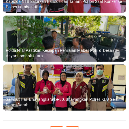
Kapolda NTB Salurkan Bansos dan Tanam Pohon Saat Kunker ke
Polres Lombok Utara
Polda NTB Pastikan Kesiapan Penilaian Mabes Polri di Desa
Anyar Lombok Utara
Sambut Hari Bhayangkara ke-80, Bhayangkari Polres KLU Gelar
Donor Darah