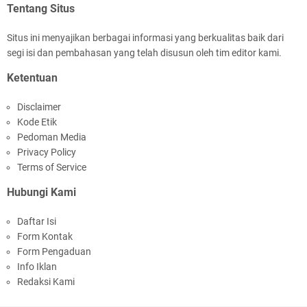
Tentang Situs
Situs ini menyajikan berbagai informasi yang berkualitas baik dari
segi isi dan pembahasan yang telah disusun oleh tim editor kami.
Jelang HUT RI Ke_81 LPKA Lombok Tengah
Ketentuan
Gelar Apel Pembukaan PORSENAP
Disclaimer
Kode Etik
Pedoman Media
Privacy Policy
Terms of Service
Hubungi Kami
LPKA Lombok Tengah Ikuti Kegiatan Donor
Daftar Isi
Darah Jelang HUT RI_ Ke 81
Form Kontak
Form Pengaduan
Info Iklan
Redaksi Kami