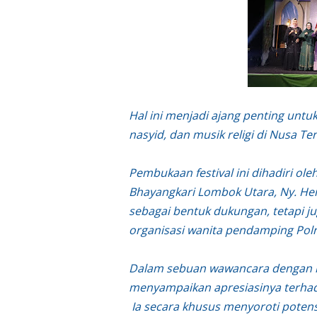
Polsek Sandubaya Kaw
Kapolsek Lingsar Apr
Semarak HUT RI ke-8
Hal ini menjadi ajang penting unt
Sat Lantas Polresta 
nasyid, dan musik religi di Nusa Te
Wakapolda NTB Gelar
Pembukaan festival ini dihadiri ol
Bhayangkari Lombok Utara, Ny. Hen
Polda NTB Sabet Juara
sebagai bentuk dukungan, tetapi 
organisasi wanita pendamping Pol
Kapolsek Dampingi W
Dalam sebuan wawancara dengan me
Sambut HUT ke-81 RI
menyampaikan apresiasinya terhada
Ia secara khusus menyoroti potens
Jelang HUT RI ke_81 