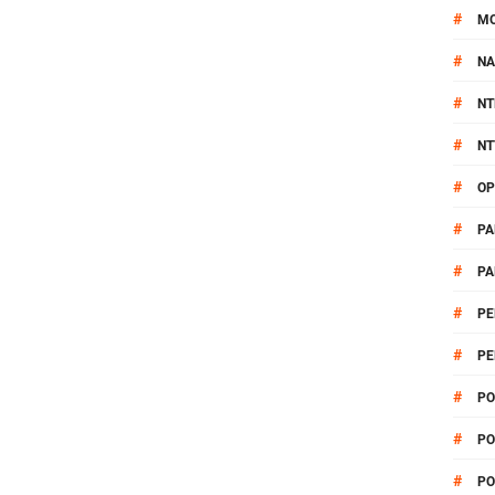
#
M
#
NA
#
NT
#
NT
#
OP
#
PA
#
PA
#
PE
#
PE
#
PO
#
PO
#
PO