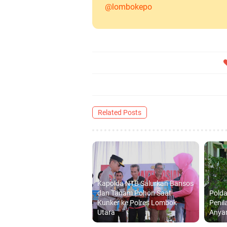
@lombokepo
Related Posts
Kapolda NTB Salurkan Bansos
dan Tanam Pohon Saat
Polda
Kunker ke Polres Lombok
Penil
Utara
Anya