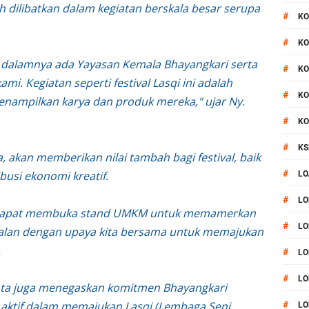
ih dilibatkan dalam kegiatan berskala besar serupa
#
KO
#
KO
i dalamnya ada Yayasan Kemala Bhayangkari serta
#
KO
i. Kegiatan seperti festival Lasqi ini adalah
#
KO
enampilkan karya dan produk mereka," ujar Ny.
#
KO
#
KS
 akan memberikan nilai tambah bagi festival, baik
#
busi ekonomi kreatif.
LO
#
LO
ami dapat membuka stand UMKM untuk memamerkan
#
LO
sejalan dengan upaya kita bersama untuk memajukan
.
#
LO
#
LO
anta juga menegaskan komitmen Bhayangkari
 aktif dalam memajukan Lasqi (Lembaga Seni
#
LO