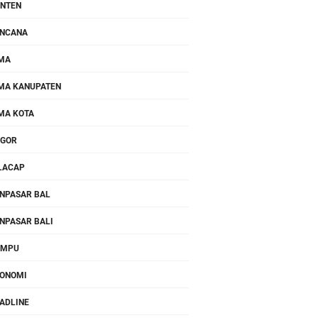
NTEN
NCANA
MA
MA KANUPATEN
MA KOTA
OGOR
LACAP
NPASAR BAL
NPASAR BALI
OMPU
ONOMI
ADLINE