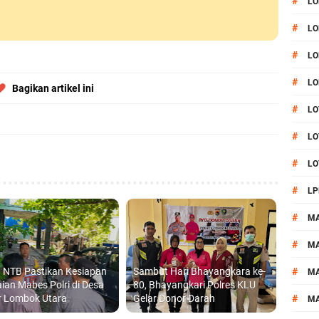
#
LO
#
LO
#
LO
#
LO
Bagikan artikel ini
#
LO
#
LO
#
LO
#
LP
#
M
#
MA
 NTB Pastikan Kesiapan
Sambut Hari Bhayangkara ke-
#
M
aian Mabes Polri di Desa
80, Bhayangkari Polres KLU
r Lombok Utara
Gelar Donor Darah
#
M