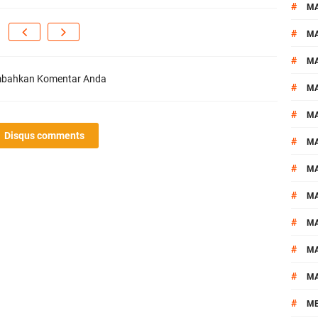
#
M
#
MA
#
M
bahkan Komentar Anda
#
MA
#
M
Disqus comments
#
M
#
M
#
M
#
M
#
M
#
M
#
M