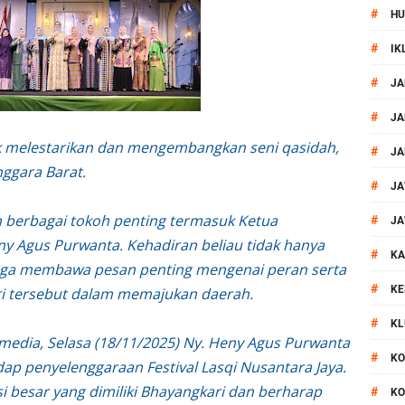
#
HU
al Prosesi Ngaben di Cilinaya
#
IK
esiasi Relawan Evakuasi Wisatawan Berikan HT
#
JA
1, Polsek Mataram Bagikan Bendera Merah Putih
#
JA
uk melestarikan dan mengembangkan seni qasidah,
#
JA
Mataram Petakan Titik Black Spot, Antisipasi Kecelakaan
nggara Barat.
#
JA
 Kegiatan Polmas di Kelurahan Taman Sari Ampenan
eh berbagai tokoh penting termasuk Ketua
#
JA
y Agus Purwanta. Kehadiran beliau tidak hanya
#
 III Bulutangkis Kapolri Cup 2026
KA
juga membawa pesan penting mengenai peran serta
#
KE
ri tersebut dalam memajukan daerah.
akapolda NTB Gelar Program Polmas di Kelurahan Taman Sari
#
KL
dia, Selasa (18/11/2025) Ny. Heny Agus Purwanta
, Polsek Mataram Ajak Warga Kibarkan Merah Putih
#
KO
p penyelenggaraan Festival Lasqi Nusantara Jaya.
i besar yang dimiliki Bhayangkari dan berharap
#
KO
_Kunker Kapolri Polda NTB Gelar Apel Siaga Kamtibmas Serentak