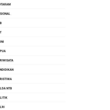
OTARAM
SIONAL
B
T
INI
PUA
RIWISATA
NDIDIKAN
RISTIWA
LDA NTB
LITIK
LRI