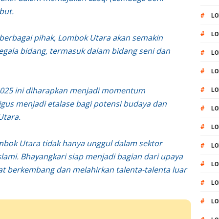
but.
#
LO
#
LO
a berbagai pihak, Lombok Utara akan semakin
segala bidang, termasuk dalam bidang seni dan
#
LO
#
LO
 2025 ini diharapkan menjadi momentum
#
LO
ligus menjadi etalase bagi potensi budaya dan
#
LO
Utara.
#
LO
bok Utara tidak hanya unggul dalam sektor
#
LO
Islami. Bhayangkari siap menjadi bagian dari upaya
#
LO
at berkembang dan melahirkan talenta-talenta luar
#
L
#
LO