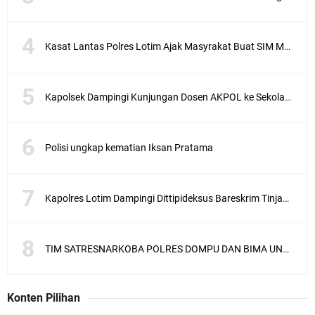
Kasat Lantas Polres Lotim Ajak Masyrakat Buat SIM Melalui SATPAS Bukan Calo
Kapolsek Dampingi Kunjungan Dosen AKPOL ke Sekolah Rakyat Gunungsari
Polisi ungkap kematian Iksan Pratama
Kapolres Lotim Dampingi Dittipideksus Bareskrim Tinjau Sentra Bawah Putih Sembalun
TIM SATRESNARKOBA POLRES DOMPU DAN BIMA UNGKAP KASUS NARKOBA VIA JASA PENGIRIMAN BARANG JNE
Konten Pilihan