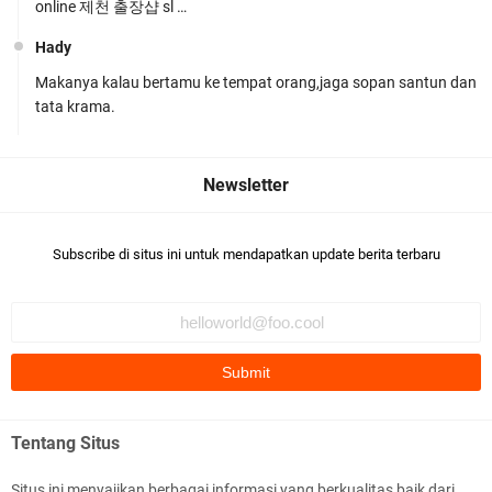
online 제천 출장샵 sl …
Hady
Makanya kalau bertamu ke tempat orang,jaga sopan santun dan
Ditlantas Polda NTB Edukasi Tertib Berlalu di
tata krama.
Pelajar SMPN 1 Gerung
Subscribe di situs ini untuk mendapatkan update berita terbaru
Polda NTB Apresiasi BKTM Lelede Sampaikan
Pesan Kamtibmas
Tentang Situs
Situs ini menyajikan berbagai informasi yang berkualitas baik dari