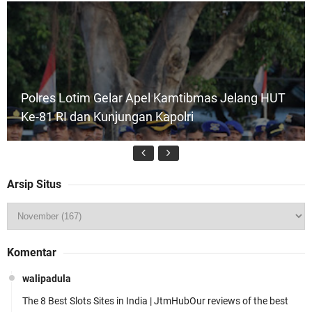
Polres Lotim Gelar Apel Kamtibmas Jelang HUT
Ke-81 RI dan Kunjungan Kapolri
Arsip Situs
Kapolsek Gunungsari Resmi Diganti ,AKP Imran
Komentar
Rosyadi, S.H. Siap Melanjukan
walipadula
The 8 Best Slots Sites in India | JtmHubOur reviews of the best