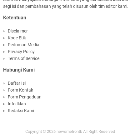
segi isi dan pembahasan yang telah disusun oleh tim editor kami.
Jelang HUT RI Ke_81 LPKA Lombok Tengah
Ketentuan
Gelar Apel Pembukaan PORSENAP
Disclaimer
Kode Etik
Pedoman Media
Privacy Policy
Terms of Service
Hubungi Kami
LPKA Lombok Tengah Ikuti Kegiatan Donor
Daftar Isi
Darah Jelang HUT RI_ Ke 81
Form Kontak
Form Pengaduan
Info Iklan
Redaksi Kami
Copyright ©
2026
newsmetrontb
All Right Reserved
Jelang HUT RI ke_81 _Kunker Kapolri Polda NTB