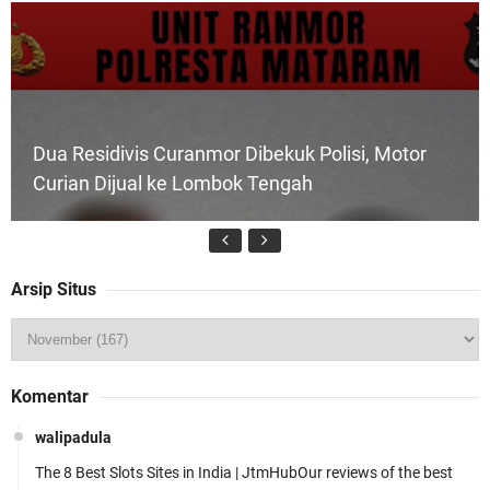
Dua Residivis Curanmor Dibekuk Polisi, Motor
Curian Dijual ke Lombok Tengah
Arsip Situs
Tim URC Polres Lombok Timur Ringkus Pelaku
Komentar
Curanmor Bersana BB
walipadula
The 8 Best Slots Sites in India | JtmHubOur reviews of the best