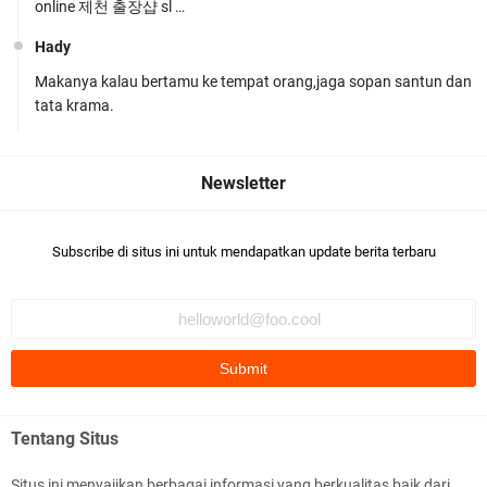
online 제천 출장샵 sl …
Hady
Makanya kalau bertamu ke tempat orang,jaga sopan santun dan
Polsek Gunungsari Kawal keamanan Acara
tata krama.
Selamatan Bendungan Meninting
Subscribe di situs ini untuk mendapatkan update berita terbaru
Samapta Polresta Mataram Patroli di Wilayah
Ampenan
Tentang Situs
Situs ini menyajikan berbagai informasi yang berkualitas baik dari