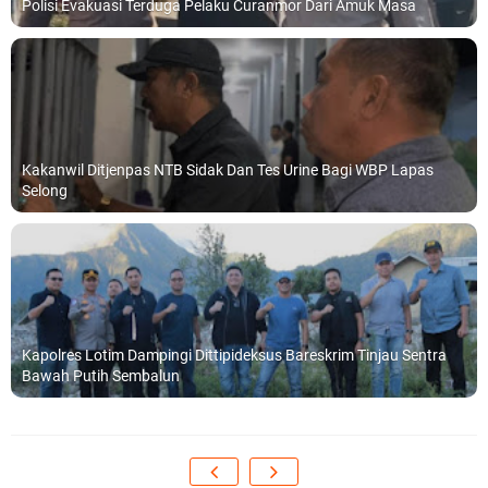
Polisi Evakuasi Terduga Pelaku Curanmor Dari Amuk Masa
Kakanwil Ditjenpas NTB Sidak Dan Tes Urine Bagi WBP Lapas
Selong
Kapolres Lotim Dampingi Dittipideksus Bareskrim Tinjau Sentra
Bawah Putih Sembalun