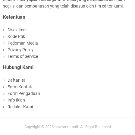
segi isi dan pembahasan yang telah disusun oleh tim editor kami.
Kapolsek Selaparang Sambangi Kepala
Ketentuan
Lingkungan Taman Perkuat Sinergitas
Disclaimer
Kode Etik
Pedoman Media
Privacy Policy
Terms of Service
Hubungi Kami
Sosialisasi Pilkades Serentak 2026 Digelar,
Daftar Isi
Polsek Narmada Siap Jaga Kondusivitas
Form Kontak
Form Pengaduan
Info Iklan
Redaksi Kami
Copyright ©
2026
newsmetrontb
All Right Reserved
Kapolsek Lingsar Tindaklanjuti Arahan