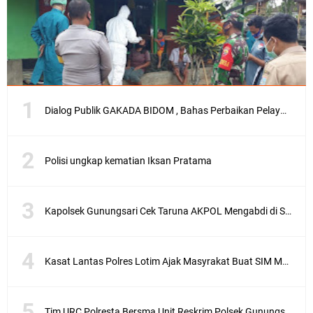
Dialog Publik GAKADA BIDOM , Bahas Perbaikan Pelayanan Medis di NTB
Polisi ungkap kematian Iksan Pratama
Kapolsek Gunungsari Cek Taruna AKPOL Mengabdi di SRD 4
Kasat Lantas Polres Lotim Ajak Masyrakat Buat SIM Melalui SATPAS Bukan Calo
Tim URC Polresta Bersma Unit Reskrim Polsek Gunungsari Tangkap Pelaku Curanmor