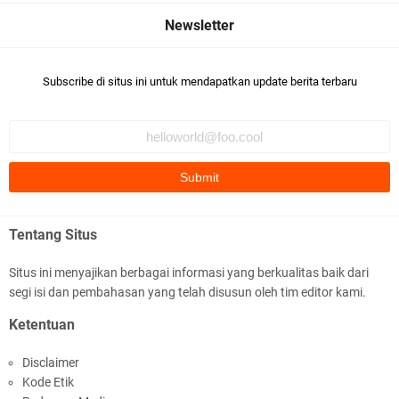
Subscribe di situs ini untuk mendapatkan update berita terbaru
Ditlantas Polda NTB Edukasi Tertib Berlalu di
Pelajar SMPN 1 Gerung
Tentang Situs
Situs ini menyajikan berbagai informasi yang berkualitas baik dari
segi isi dan pembahasan yang telah disusun oleh tim editor kami.
Polda NTB Apresiasi BKTM Lelede Sampaikan
Ketentuan
Pesan Kamtibmas
Disclaimer
Kode Etik