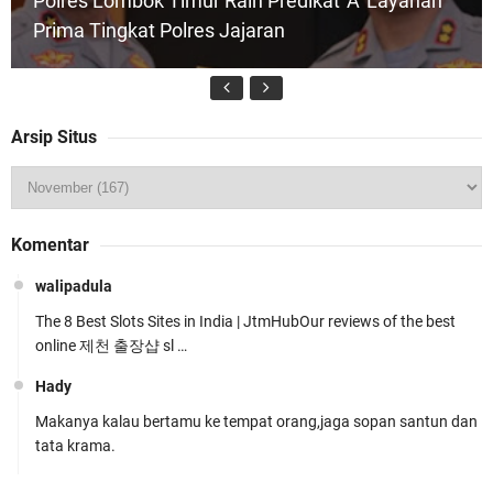
Polres Lombok Timur Raih Predikat 'A' Layanan
Prima Tingkat Polres Jajaran
Arsip Situs
Wakapolda NTB Pimpin Patroli Rinjani Presisi di
Komentar
Wilayah Lombok Tengah
walipadula
The 8 Best Slots Sites in India | JtmHubOur reviews of the best
online 제천 출장샵 sl …
Hady
Makanya kalau bertamu ke tempat orang,jaga sopan santun dan
Kapolsek Gunungsari Resmi Diganti ,AKP Imran
tata krama.
Rosyadi, S.H. Siap Melanjukan