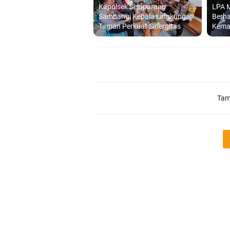
Kapolsek Selaparang
LPA M
Sambangi Kepala Lingkungan
Berha
Taman Perkuat Sinergitas
Kema
Tam