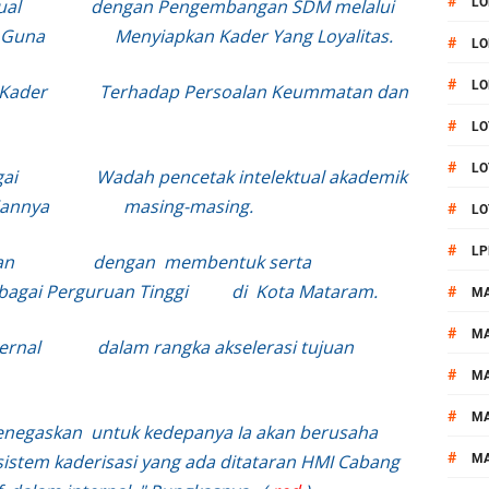
#
ntelektual dengan Pengembangan SDM melalui
LO
 Guna Menyiapkan Kader Yang Loyalitas.
#
LO
#
LO
tis Kader Terhadap Persoalan Keummatan dan
#
LO
#
LO
ebagai Wadah pencetak intelektual akademik
fesiannya masing-masing.
#
LO
#
LP
erakan dengan membentuk serta
agai Perguruan Tinggi di Kota Mataram.
#
M
#
MA
at internal dalam rangka akselerasi tujuan
#
M
#
M
enegaskan untuk kedepanya Ia akan berusaha
#
istem kaderisasi yang ada ditataran HMI Cabang
M