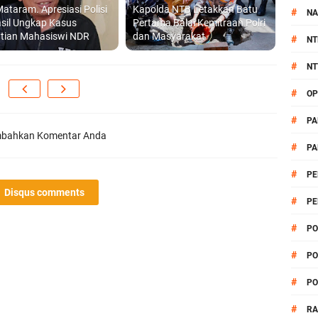
ataram. Apresiasi Polisi
Kapolda NTB Letakkan Batu
#
NA
sil Ungkap Kasus
Pertama Balai Kemitraan Polri
tian Mahasiswi NDR
dan Masyarakat
#
NT
#
NT
#
OP
#
PA
bahkan Komentar Anda
#
PA
#
PE
Disqus comments
#
PE
#
PO
#
PO
#
PO
#
R