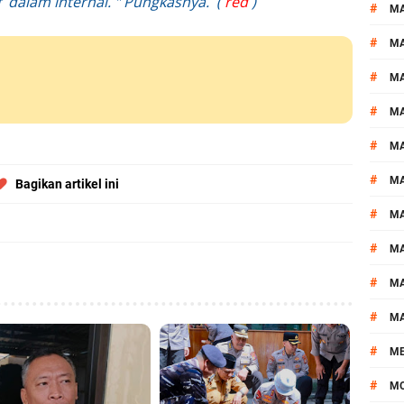
dalam internal. " Pungkasnya. (
red
)
#
MA
#
M
#
MA
#
M
#
M
#
M
Bagikan artikel ini
#
M
#
M
#
M
#
M
#
M
#
M