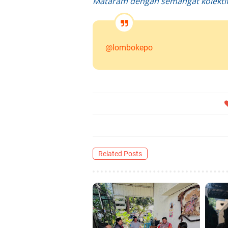
Mataram dengan semangat kolektif 
@lombokepo
Related Posts