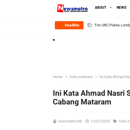
ABOUT
NEWS
Headline
Polsek Gunungsari K
Samapta Polresta Mat
Kapolsek Selaparang
Sosialisasi Pilkades
Home
Kota mataram
Ini Kata Ahmad Na
Kapolsek Lingsar Tin
Ini Kata Ahmad Nasri S
Cabang Mataram
Sambut HUT RI ke-81
Dua Residivis Curanm
newsmetrontb
12/07/2025
Kota 