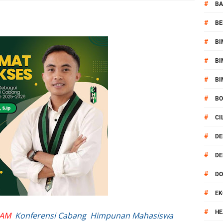
si Polisi Berhasil Ungkap Kasus Kematian Mahasiswi NDR
#
BA
#
BE
 Batu Pertama Balai Kemitraan Polri dan Masyarakat
#
BI
kan Pengamanan MotoGP 2026
#
BI
ontingen Peraih Juara III Badminton Kapolri Cup 2026
#
BI
#
B
paya Cegah Gangguan Kamtibmas Lewat Patroli
#
CI
al Prosesi Ngaben di Cilinaya
#
DE
#
DE
esiasi Relawan Evakuasi Wisatawan Berikan HT
#
D
1, Polsek Mataram Bagikan Bendera Merah Putih
#
EK
Mataram Petakan Titik Black Spot, Antisipasi Kecelakaan
#
HE
RAM
Konferensi Cabang Himpunan Mahasiswa