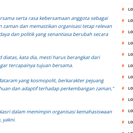
#
LO
ama serta rasa kebersamaan anggota sebagai
#
LO
 zaman dan memastikan organisasi tetap relevan
#
LO
daya dan politik yang senantiasa berubah secara
#
LO
#
LO
iatas, kata dia, mesti harus berangkat dari
agar tercapainya tujuan bersama.
#
LO
#
LO
Mataram yang kosmopolit, berkarakter pejuang
uan dan adaptif terhadap perkembangan zaman,"
#
LO
#
L
Nasri dalam memimpin organisasi kemahasiswaan
#
LO
 yakni.
#
LO