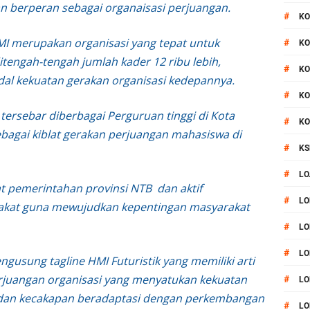
n berperan sebagai organaisasi perjuangan.
#
KO
I merupakan organisasi yang tepat untuk
#
KO
tengah-tengah jumlah kader 12 ribu lebih,
#
KO
al kekuatan gerakan organisasi kedepannya.
#
KO
tersebar diberbagai Perguruan tinggi di Kota
#
KO
bagai kiblat gerakan perjuangan mahasiswa di
#
KS
#
LO
 pemerintahan provinsi NTB dan aktif
#
LO
akat guna mewujudkan kepentingan masyarakat
#
LO
#
LO
usung tagline HMI Futuristik yang memiliki arti
rjuangan organisasi yang menyatukan kekuatan
#
LO
an dan kecakapan beradaptasi dengan perkembangan
#
LO