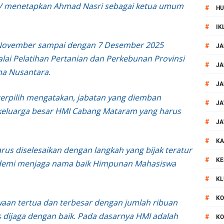
LV menetapkan Ahmad Nasri sebagai ketua umum
#
HU
 Kegiatan Polmas di Kelurahan Taman Sari Ampenan
#
IK
 III Bulutangkis Kapolri Cup 2026
 November sampai dengan 7 Desember 2025
#
JA
alai Pelatihan Pertanian dan Perkebunan Provinsi
akapolda NTB Gelar Program Polmas di Kelurahan Taman Sari
#
JA
ma Nusantara.
#
JA
, Polsek Mataram Ajak Warga Kibarkan Merah Putih
erpilih mengatakan, jabatan yang diemban
#
JA
 keluarga besar HMI Cabang Mataram yang harus
impin Pemusnahan BB Narkotika dan Pil Exstasi
#
JA
#
uga Pelaku Curanmor Dari Amuk Masa
KA
us diselesaikan dengan langkah yang bijak teratur
#
KE
n demi menjaga nama baik Himpunan Mahasiswa
 Mataram Patroli Sisir Wilayah Cakranegara
#
KL
TB Sidak Dan Tes Urine Bagi WBP Lapas Selong
#
KO
an tertua dan terbesar dengan jumlah ribuan
 dijaga dengan baik. Pada dasarnya HMI adalah
#
KO
ok Timur Ringkus Pelaku Curanmor Bersana BB