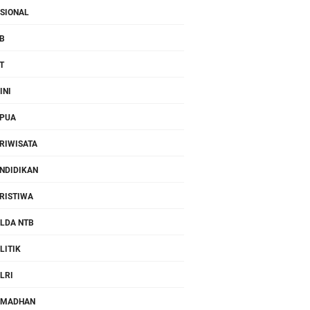
SIONAL
B
T
INI
PUA
RIWISATA
NDIDIKAN
RISTIWA
LDA NTB
LITIK
LRI
AMADHAN