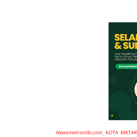
LPA Mataram. Apresia
Kapolda NTB Letakkan
Kapolda NTB Matang
Kapolda NTB Sambut K
Polda NTB Perkuat U
Polsek Sandubaya Kaw
Kapolsek Lingsar Apr
Semarak HUT RI ke-8
Sat Lantas Polresta 
Newsmetrontb.com_ KOTA MATA