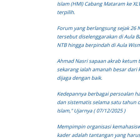
Islam (HMI) Cabang Mataram ke X
Wakapolda NTB Gelar
terpilih.
Polda NTB Sabet Juara
Forum yang berlangsung sejak 26
tersebut diselenggarakan di Aula B
Kapolsek Dampingi W
NTB hingga berpindah di Aula Wis
Sambut HUT ke-81 RI
Ahmad Nasri sapaan akrab ketum t
sekarang ialah amanah besar dari
Kapolresta Mataram P
dijaga dengan baik.
Polisi Evakuasi Terd
Kedepannya berbagai persoalan har
dan sistematis selama satu tahu
Sat Samapta Polresta
Islam," Ujarnya ( 07/12/2025 )
Kakanwil Ditjenpas N
Mempimpin organisasi kemahasiswa
kader adalah tantangan yang harus
Tim URC Polres Lomb