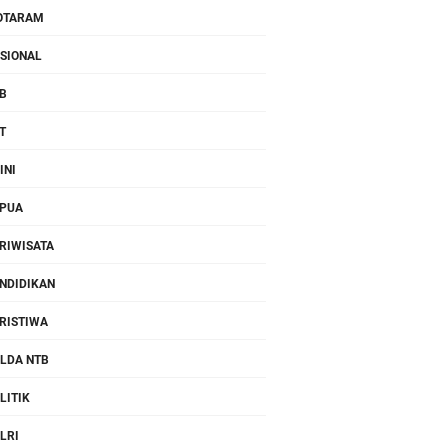
OTARAM
SIONAL
B
T
INI
PUA
RIWISATA
NDIDIKAN
RISTIWA
LDA NTB
LITIK
LRI