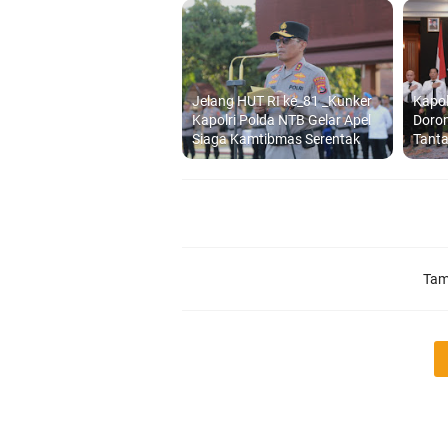
Jelang HUT RI ke_81 _Kunker
Kapo
Kapolri Polda NTB Gelar Apel
Doron
Siaga Kamtibmas Serentak
Tant
Tam