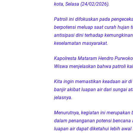
kota, Selasa (24/02/2026).
LPA Mataram. Apresia
Patroli ini difokuskan pada pengecekan
Kapolda NTB Letakkan
berpotensi meluap saat curah hujan t
antisipasi dini terhadap kemungkina
Kapolda NTB Matang
keselamatan masyarakat.
Kapolda NTB Sambut K
Kapolresta Mataram Hendro Purwoko 
Wiswa menjelaskan bahwa patroli kal
Polda NTB Perkuat U
Kita ingin memastikan keadaan air di
Polsek Sandubaya Kaw
banjir akibat luapan air dari sungai 
jelasnya.
Kapolsek Lingsar Apr
Menurutnya, kegiatan ini merupakan ba
Semarak HUT RI ke-8
dalam penanganan potensi bencana a
luapan air dapat diketahui lebih awa
Kapolsek Gunungsari 