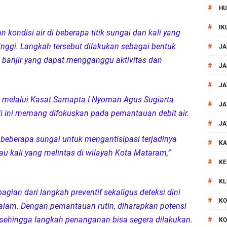
#
HU
si Polisi Berhasil Ungkap Kasus Kematian Mahasiswi NDR
#
IK
 kondisi air di beberapa titik sungai dan kali yang
 Batu Pertama Balai Kemitraan Polri dan Masyarakat
inggi. Langkah tersebut dilakukan sebagai bentuk
#
JA
n banjir yang dapat mengganggu aktivitas dan
kan Pengamanan MotoGP 2026
#
JA
#
JA
ontingen Peraih Juara III Badminton Kapolri Cup 2026
melalui Kasat Samapta I Nyoman Agus Sugiarta
#
JA
i ini memang difokuskan pada pemantauan debit air.
paya Cegah Gangguan Kamtibmas Lewat Patroli
#
JA
 beberapa sungai untuk mengantisipasi terjadinya
#
al Prosesi Ngaben di Cilinaya
KA
atau kali yang melintas di wilayah Kota Mataram,”
#
KE
esiasi Relawan Evakuasi Wisatawan Berikan HT
#
KL
gian dari langkah preventif sekaligus deteksi dini
1, Polsek Mataram Bagikan Bendera Merah Putih
#
KO
lam. Dengan pemantauan rutin, diharapkan potensi
l sehingga langkah penanganan bisa segera dilakukan.
#
KO
Resmi Diganti ,AKP Imran Rosyadi, S.H. Siap Melanjukan