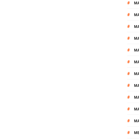
#
M
#
MA
#
M
#
MA
#
M
#
M
#
M
#
M
#
M
#
M
#
M
#
M