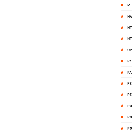
#
M
#
NA
#
NT
#
NT
#
OP
#
PA
#
PA
#
PE
#
PE
#
PO
#
PO
#
PO