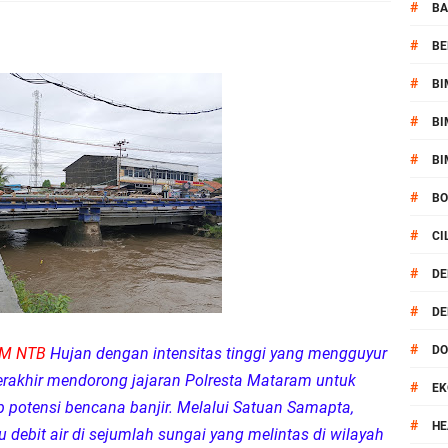
kernis Dorong Sinergi Hadapi Tantangan Kamtibmas
#
BA
#
BE
ok Timur Ringkus Pelaku Curanmor Bersana BB
#
BI
awal keamanan Acara Selamatan Bendungan Meninting
#
BI
aram Patroli di Wilayah Ampenan
#
BI
#
B
 Sambangi Kepala Lingkungan Taman Perkuat Sinergitas
#
CI
 Serentak 2026 Digelar, Polsek Narmada Siap Jaga Kondusivitas
#
DE
#
DE
daklanjuti Arahan Ditbinmas, Intensifkan fungsi Polmas
#
D
AM NTB
Hujan dengan intensitas tinggi yang mengguyur
, Polsek Selaparang Bagikan Bendera Merah Putih kepada Warga
rakhir mendorong jajaran Polresta Mataram untuk
#
EK
potensi bencana banjir. Melalui Satuan Samapta,
or Dibekuk Polisi, Motor Curian Dijual ke Lombok Tengah
#
HE
 debit air di sejumlah sungai yang melintas di wilayah