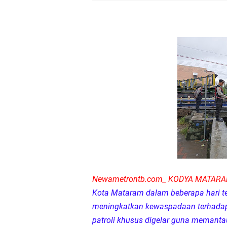
Kapolda NTB Buka Ra
Tim URC Polres Lomb
Polsek Gunungsari K
Samapta Polresta Mat
Kapolsek Selaparang
Sosialisasi Pilkades
Kapolsek Lingsar Tin
Newametrontb.com_ KODYA MATAR
Sambut HUT RI ke-81
Kota Mataram dalam beberapa hari te
meningkatkan kewaspadaan terhadap 
Dua Residivis Curanm
patroli khusus digelar guna memantau