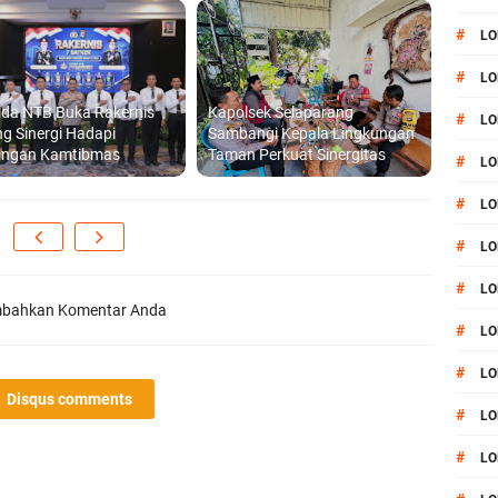
#
LO
#
LO
lda NTB Buka Rakernis
Kapolsek Selaparang
#
LO
g Sinergi Hadapi
Sambangi Kepala Lingkungan
angan Kamtibmas
Taman Perkuat Sinergitas
#
LO
#
LO
#
LO
#
LO
bahkan Komentar Anda
#
LO
#
LO
Disqus comments
#
L
#
LO