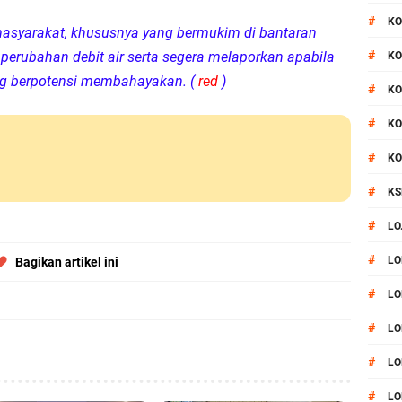
#
KO
asyarakat, khususnya yang bermukim di bantaran
#
perubahan debit air serta segera melaporkan apabila
KO
ang berpotensi membahayakan. (
red
)
#
KO
#
KO
#
KO
#
KS
#
LO
#
LO
Bagikan artikel ini
#
LO
#
LO
#
LO
#
LO