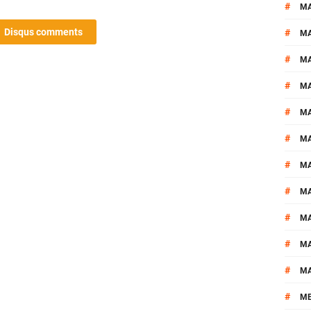
#
M
Disqus comments
#
MA
#
M
#
MA
#
M
#
M
#
M
#
M
#
M
#
M
#
M
#
M