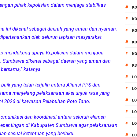
engan pihak kepolisian dalam menjaga stabilitas
#
KO
#
KO
a ini dikenal sebagai daerah yang aman dan nyaman,
#
KO
 dipertahankan oleh seluruh lapisan masyarakat.
#
KO
ap mendukung upaya Kepolisian dalam menjaga
#
KO
t. Sumbawa dikenal sebagai daerah yang aman dan
#
KS
a bersama,” katanya.
#
LO
aik yang telah terjalin antara Aliansi PPS dan
#
LO
erutama menjelang pelaksanaan aksi unjuk rasa yang
#
LO
ni 2026 di kawasan Pelabuhan Poto Tano.
#
LO
omunikasi dan koordinasi antara seluruh elemen
#
LO
epentingan di Kabupaten Sumbawa agar pelaksanaan
dan sesuai ketentuan yang berlaku.
#
LO