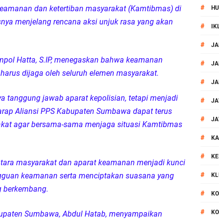
#
eamanan dan ketertiban masyarakat (Kamtibmas) di
HU
al Prosesi Ngaben di Cilinaya
ya menjelang rencana aksi unjuk rasa yang akan
#
IK
esiasi Relawan Evakuasi Wisatawan Berikan HT
#
JA
ompol Hatta, S.IP, menegaskan bahwa keamanan
1, Polsek Mataram Bagikan Bendera Merah Putih
#
JA
arus dijaga oleh seluruh elemen masyarakat.
#
JA
Mataram Petakan Titik Black Spot, Antisipasi Kecelakaan
 tanggung jawab aparat kepolisian, tetapi menjadi
#
JA
rap Aliansi PPS Kabupaten Sumbawa dapat terus
 Kegiatan Polmas di Kelurahan Taman Sari Ampenan
#
JA
kat agar bersama-sama menjaga situasi Kamtibmas
#
 III Bulutangkis Kapolri Cup 2026
KA
#
KE
ntara masyarakat dan aparat keamanan menjadi kunci
akapolda NTB Gelar Program Polmas di Kelurahan Taman Sari
#
gguan keamanan serta menciptakan suasana yang
KL
ng berkembang.
, Polsek Mataram Ajak Warga Kibarkan Merah Putih
#
KO
#
KO
abupaten Sumbawa, Abdul Hatab, menyampaikan
_Kunker Kapolri Polda NTB Gelar Apel Siaga Kamtibmas Serentak