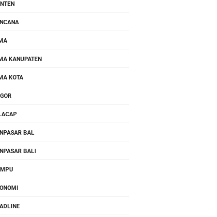
NTEN
NCANA
MA
MA KANUPATEN
MA KOTA
OGOR
LACAP
NPASAR BAL
NPASAR BALI
OMPU
ONOMI
ADLINE