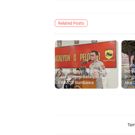
Related Posts
Ditin
Ini Penekanan Kapolda NTB
Bersa
Saat Kunjugi Batalyon B,
Sumb
BRIMOB Sumbawa
Aksi 
Tam