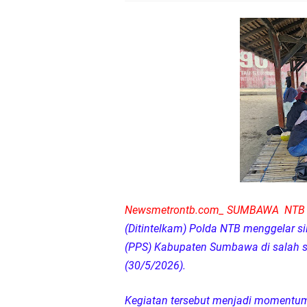
Sosialisasi Pilkades
Kapolsek Lingsar Tin
Sambut HUT RI ke-81
Dua Residivis Curanm
LPA Mataram. Apresia
Kapolda NTB Letakkan
Newsmetrontb.com_ SUMBAWA NTB
Kapolda NTB Matang
(Ditintelkam) Polda NTB menggelar s
(PPS) Kabupaten Sumbawa di salah 
Kapolda NTB Sambut K
(30/5/2026).
Polda NTB Perkuat U
Kegiatan tersebut menjadi momentum 