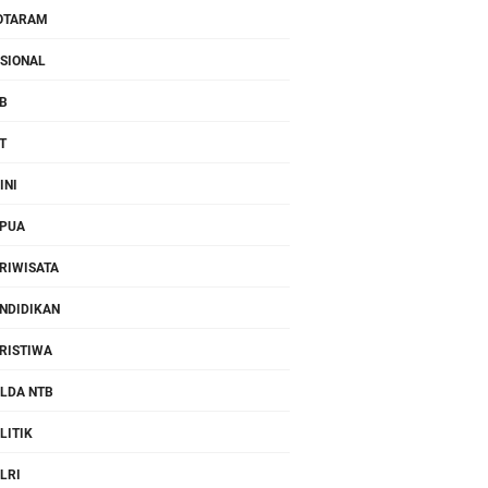
OTARAM
SIONAL
B
T
INI
PUA
RIWISATA
NDIDIKAN
RISTIWA
LDA NTB
LITIK
LRI