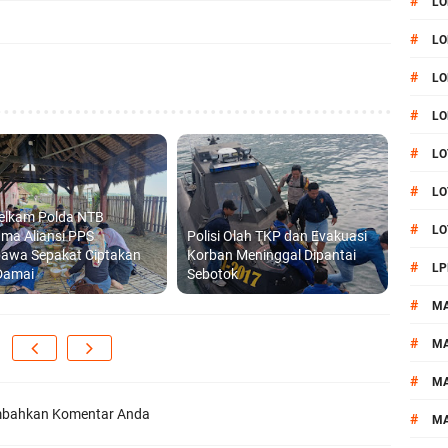
#
LO
#
LO
#
LO
#
LO
#
LO
#
LO
telkam Polda NTB
#
LO
ma Aliansi PPS
Polisi Olah TKP dan Evakuasi
awa Sepakat Ciptakan
Korban Meninggal Dipantai
#
LP
Damai
Sebotok
#
M
#
MA
#
M
bahkan Komentar Anda
#
M