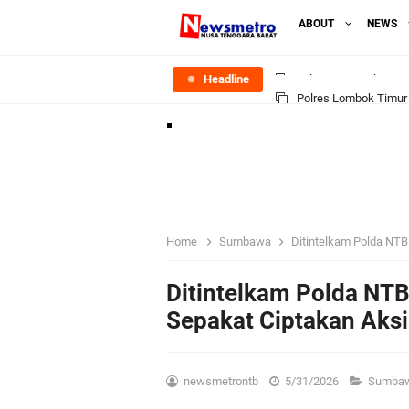
ABOUT
NEWS
Headline
Polres Lombok Timur R
Polres Lotim Gelar A
Kapolda NTB Buka Ra
Tim URC Polres Lomb
Home
Sumbawa
Ditintelkam Polda NT
Polsek Gunungsari K
Ditintelkam Polda NT
Sepakat Ciptakan Aks
Samapta Polresta Mat
Kapolsek Selaparang
newsmetrontb
5/31/2026
Sumba