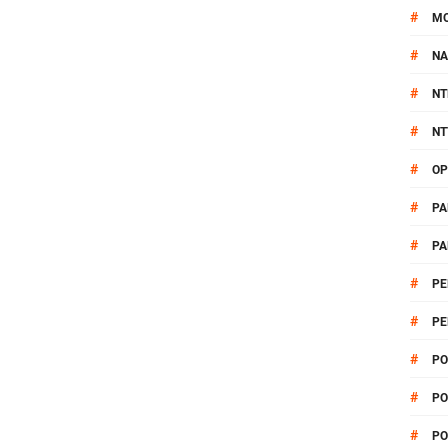
#
M
#
NA
#
NT
#
NT
#
OP
#
PA
#
PA
#
PE
#
PE
#
PO
#
PO
#
PO