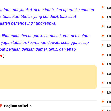
#
LO
 antara masyarakat, pemerintah, dan aparat keamanan
situasi Kamtibmas yang kondusif, baik saat
#
LO
iatan berlangsung,” ungkapnya.
#
LO
ut, diharapkan terbangun kesamaan komitmen antara
#
LO
jaga stabilitas keamanan daerah, sehingga setiap
#
LO
t berjalan dengan damai, tertib, dan tetap
#
LO
ed
)
#
LO
#
LO
#
LO
#
L
#
LO
Bagikan artikel ini