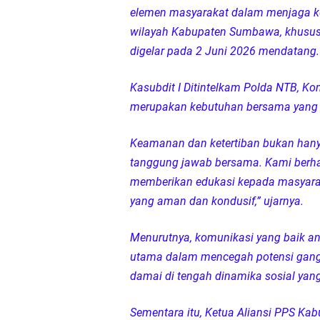
elemen masyarakat dalam menjaga k
Polsek Sandubaya Kaw
wilayah Kabupaten Sumbawa, khususn
digelar pada 2 Juni 2026 mendatang.
Kapolsek Lingsar Apr
Kasubdit I Ditintelkam Polda NTB, K
Semarak HUT RI ke-8
merupakan kebutuhan bersama yang h
Sat Lantas Polresta 
Keamanan dan ketertiban bukan hanya
tanggung jawab bersama. Kami berha
Wakapolda NTB Gelar
memberikan edukasi kepada masyara
yang aman dan kondusif,” ujarnya.
Polda NTB Sabet Juara
Menurutnya, komunikasi yang baik a
Kapolsek Dampingi W
utama dalam mencegah potensi gan
damai di tengah dinamika sosial ya
Sambut HUT ke-81 RI
Sementara itu, Ketua Aliansi PPS K
Jelang HUT RI ke_81 