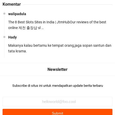
Komentar
Hadapi Tantangan Kamtibmas
walipadula
The 8 Best Slots Sites in India | JtmHubOur reviews of the best
online 제천 출장샵 sl …
Hady
Makanya kalau bertamu ke tempat orang,jaga sopan santun dan
Tim URC Polres Lombok Timur Ringkus Pelaku
tata krama.
Curanmor Bersana BB
Subscribe di situs ini untuk mendapatkan update berita terbaru
Polsek Gunungsari Kawal keamanan Acara
Selamatan Bendungan Meninting