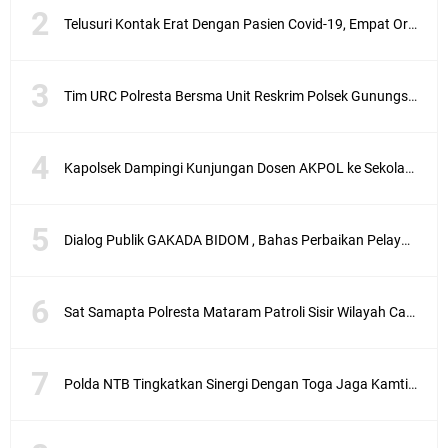
Telusuri Kontak Erat Dengan Pasien Covid-19, Empat Orang di Desa Kedaro Sekotong Dirapid
Tim URC Polresta Bersma Unit Reskrim Polsek Gunungsari Tangkap Pelaku Curanmor
Kapolsek Dampingi Kunjungan Dosen AKPOL ke Sekolah Rakyat Gunungsari
Dialog Publik GAKADA BIDOM , Bahas Perbaikan Pelayanan Medis di NTB
Sat Samapta Polresta Mataram Patroli Sisir Wilayah Cakranegara
Polda NTB Tingkatkan Sinergi Dengan Toga Jaga Kamtibmas