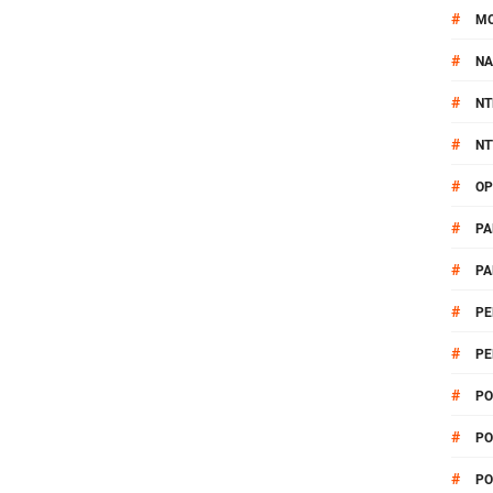
#
M
#
NA
#
NT
#
NT
#
OP
#
PA
#
PA
#
PE
#
PE
#
PO
#
PO
#
PO