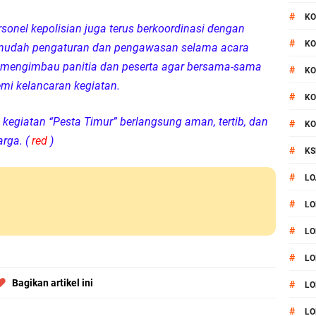
#
KO
nel kepolisian juga terus berkoordinasi dengan
#
KO
mudah pengaturan dan pengawasan selama acara
rut mengimbau panitia dan peserta agar bersama-sama
#
KO
mi kelancaran kegiatan.
#
KO
egiatan “Pesta Timur” berlangsung aman, tertib, dan
#
KO
rga. (
red
)
#
KS
#
LO
#
LO
#
LO
#
LO
Bagikan artikel ini
#
LO
#
LO