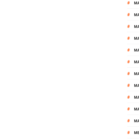
#
M
#
MA
#
M
#
MA
#
M
#
M
#
M
#
M
#
M
#
M
#
M
#
M