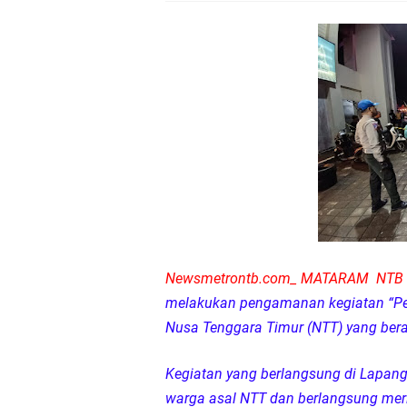
Sosialisasi Pilkades
Kapolsek Lingsar Tin
Sambut HUT RI ke-81
Dua Residivis Curanm
LPA Mataram. Apresia
Kapolda NTB Letakkan
Newsmetrontb.com_ MATARAM NTB
Kapolda NTB Matang
melakukan pengamanan kegiatan “Pes
Nusa Tenggara Timur (NTT) yang ber
Kapolda NTB Sambut K
Kegiatan yang berlangsung di Lapang
Polda NTB Perkuat U
warga asal NTT dan berlangsung mer