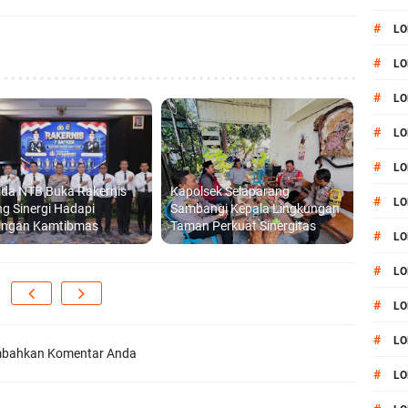
#
LO
#
LO
#
LO
#
LO
#
LO
lda NTB Buka Rakernis
Kapolsek Selaparang
#
LO
g Sinergi Hadapi
Sambangi Kepala Lingkungan
angan Kamtibmas
Taman Perkuat Sinergitas
#
LO
#
LO
#
LO
#
L
bahkan Komentar Anda
#
LO