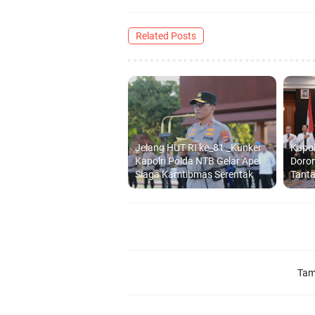
Related Posts
Jelang HUT RI ke_81 _Kunker
Kapo
Kapolri Polda NTB Gelar Apel
Doron
Siaga Kamtibmas Serentak
Tant
Tam