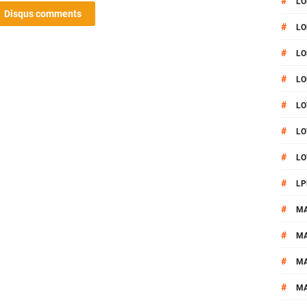
#
LO
Disqus comments
#
LO
#
LO
#
LO
#
LO
#
LO
#
LO
#
LP
#
M
#
MA
#
M
#
M