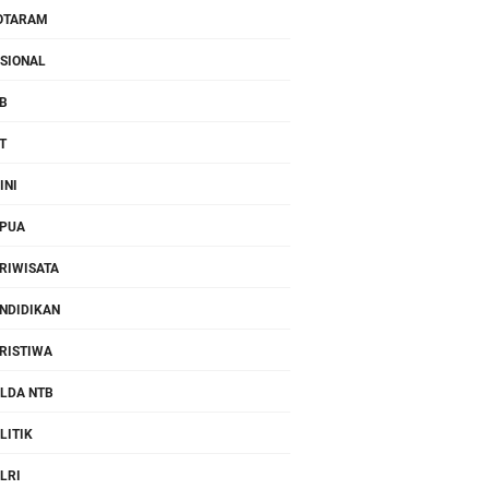
OTARAM
SIONAL
B
T
INI
PUA
RIWISATA
NDIDIKAN
RISTIWA
LDA NTB
LITIK
LRI