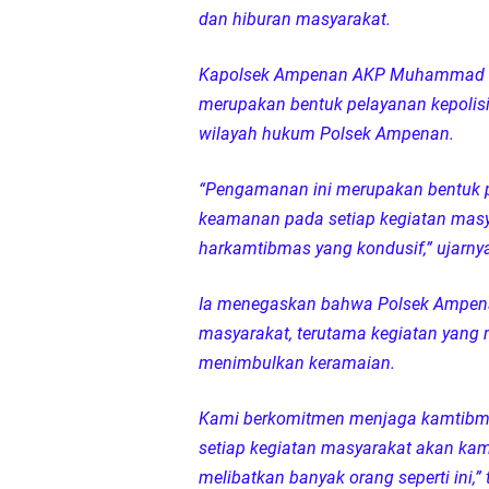
dan hiburan masyarakat.
Polsek Sandubaya Kaw
Kapolsek Ampenan AKP Muhammad Ry
Kapolsek Lingsar Apr
merupakan bentuk pelayanan kepolis
wilayah hukum Polsek Ampenan.
Semarak HUT RI ke-8
“Pengamanan ini merupakan bentuk
Sat Lantas Polresta 
keamanan pada setiap kegiatan masya
harkamtibmas yang kondusif,” ujarny
Wakapolda NTB Gelar
Ia menegaskan bahwa Polsek Ampena
Polda NTB Sabet Juara
masyarakat, terutama kegiatan yang 
menimbulkan keramaian.
Kapolsek Dampingi W
Kami berkomitmen menjaga kamtibmas
Sambut HUT ke-81 RI
setiap kegiatan masyarakat akan kami
melibatkan banyak orang seperti ini,”
Jelang HUT RI ke_81 