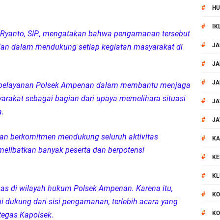
#
HU
al Prosesi Ngaben di Cilinaya
#
IK
anto, SIP., mengatakan bahwa pengamanan tersebut
esiasi Relawan Evakuasi Wisatawan Berikan HT
#
JA
ian dalam mendukung setiap kegiatan masyarakat di
1, Polsek Mataram Bagikan Bendera Merah Putih
#
JA
#
JA
 pelayanan Polsek Ampenan dalam membantu menjaga
Mataram Petakan Titik Black Spot, Antisipasi Kecelakaan
rakat sebagai bagian dari upaya memelihara situasi
#
JA
a.
 Kegiatan Polmas di Kelurahan Taman Sari Ampenan
#
JA
n berkomitmen mendukung seluruh aktivitas
#
 III Bulutangkis Kapolri Cup 2026
KA
melibatkan banyak peserta dan berpotensi
#
KE
akapolda NTB Gelar Program Polmas di Kelurahan Taman Sari
#
KL
 di wilayah hukum Polsek Ampenan. Karena itu,
, Polsek Mataram Ajak Warga Kibarkan Merah Putih
#
KO
 dukung dari sisi pengamanan, terlebih acara yang
#
KO
 tegas Kapolsek.
_Kunker Kapolri Polda NTB Gelar Apel Siaga Kamtibmas Serentak