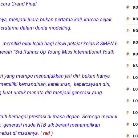
cara Grand Final.
#
KO
#
nya, menjadi juara bukan pertama kali, karena sejak
KO
 terutama dalam dunia modelling.
#
KO
#
KO
memiliki nilai lebih bagi siswi pelajar kelas 8 SMPN 6
eraih “3rd Runner Up Young Miss International Youth
#
KO
#
KS
tri yang mampu menunjukkan jati diri, bukan hanya
#
LO
memiliki kemandirian, ketekunan, kepercayaan diri,
#
LO
 kuat untuk menata diri menjadi generasi yang
#
LO
#
LO
aih berbagai prestasi di masa depan. Semoga melalui
#
k generasi muda NTB utk berani menampilkan
LO
hebat di masanya. (
red
)
#
LO