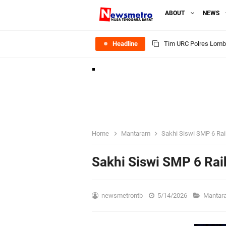
ABOUT
NEWS
Headline
Tim URC Polres Lomb
Polsek Gunungsari K
Samapta Polresta Mat
Kapolsek Selaparang
Home
Mantaram
Sakhi Siswi SMP 6 Rai
Sosialisasi Pilkades
Sakhi Siswi SMP 6 Rai
Kapolsek Lingsar Tin
newsmetrontb
5/14/2026
Manta
Sambut HUT RI ke-81