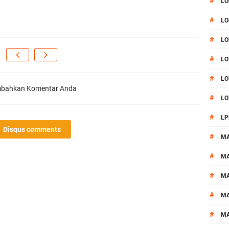
#
LO
#
LO
#
LO
#
LO
#
LO
bahkan Komentar Anda
#
LO
#
LP
Disqus comments
#
M
#
MA
#
M
#
M
#
M