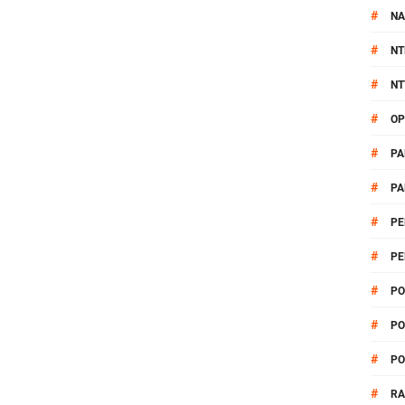
#
NA
#
NT
#
NT
#
OP
#
PA
#
PA
#
PE
#
PE
#
PO
#
PO
#
PO
#
R