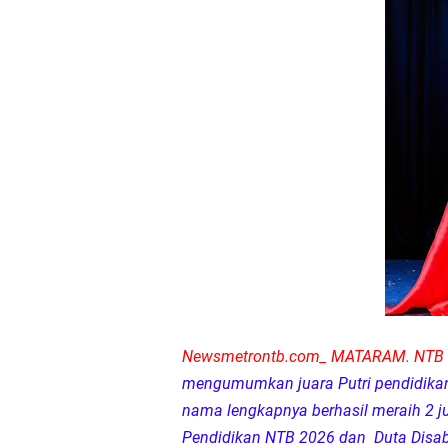
Dua Residivis Curanm
LPA Mataram. Apresia
Kapolda NTB Letakkan
Kapolda NTB Matang
Kapolda NTB Sambut K
Polda NTB Perkuat U
Polsek Sandubaya Kaw
Newsmetrontb.com_ MATARAM. NT
Kapolsek Lingsar Apr
mengumumkan juara Putri pendidikan 
nama lengkapnya berhasil meraih 2 ju
Semarak HUT RI ke-8
Pendidikan NTB 2026 dan Duta Disabi