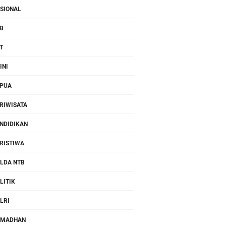
SIONAL
B
T
INI
PUA
RIWISATA
NDIDIKAN
RISTIWA
LDA NTB
LITIK
LRI
AMADHAN