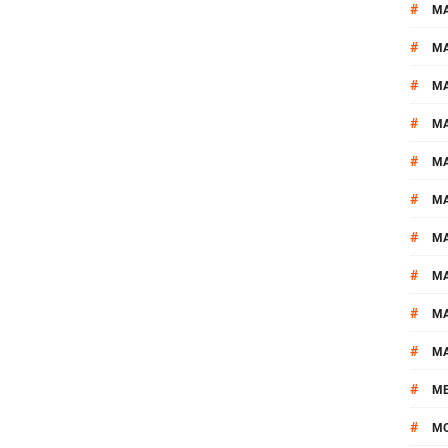
#
MA
#
M
#
MA
#
M
#
M
#
M
#
M
#
M
#
M
#
M
#
M
#
M