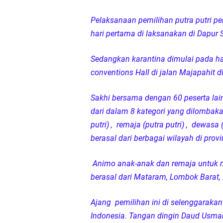
Sat Lantas Polresta 
Pelaksanaan pemilihan putra putri pen
hari pertama di laksanakan di Dapur
Wakapolda NTB Gelar
Sedangkan karantina dimulai pada har
Polda NTB Sabet Juara
conventions Hall di jalan Majapahit d
Kapolsek Dampingi W
Sakhi bersama dengan 60 peserta lain
dari dalam 8 kategori yang dilombakan ya
Sambut HUT ke-81 RI
putri) , remaja (putra putri) , dewasa 
berasal dari berbagai wilayah di prov
Kapolresta Mataram P
Animo anak-anak dan remaja untuk men
Polisi Evakuasi Terd
berasal dari Mataram, Lombok Bara
Sat Samapta Polresta
Ajang pemilihan ini di selenggaraka
Indonesia. Tangan dingin Daud Usma
Kapolda NTB Buka Ra