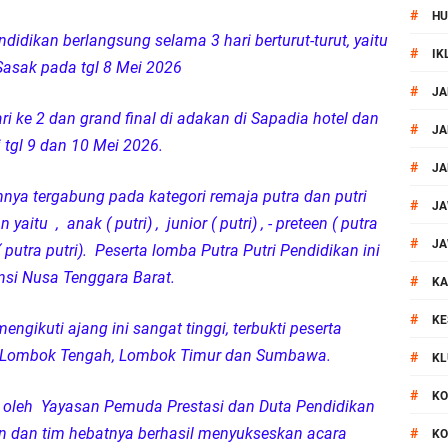
#
HU
Mataram Petakan Titik Black Spot, Antisipasi Kecelakaan
didikan berlangsung selama 3 hari berturut-turut, yaitu
#
IK
 Sasak pada tgl 8 Mei 2026
 Kegiatan Polmas di Kelurahan Taman Sari Ampenan
#
JA
i ke 2 dan grand final di adakan di Sapadia hotel dan
 III Bulutangkis Kapolri Cup 2026
#
JA
i tgl 9 dan 10 Mei 2026.
#
JA
akapolda NTB Gelar Program Polmas di Kelurahan Taman Sari
nya tergabung pada kategori remaja putra dan putri
#
JA
itu , anak ( putri) , junior ( putri) , - preteen ( putra
, Polsek Mataram Ajak Warga Kibarkan Merah Putih
#
JA
( putra putri). Peserta lomba Putra Putri Pendidikan ini
insi Nusa Tenggara Barat.
#
impin Pemusnahan BB Narkotika dan Pil Exstasi
KA
#
KE
gikuti ajang ini sangat tinggi, terbukti peserta
uga Pelaku Curanmor Dari Amuk Masa
t, Lombok Tengah, Lombok Timur dan Sumbawa.
#
KL
 Mataram Patroli Sisir Wilayah Cakranegara
#
KO
n oleh Yayasan Pemuda Prestasi dan Duta Pendidikan
n dan tim hebatnya berhasil menyukseskan acara
#
KO
kernis Dorong Sinergi Hadapi Tantangan Kamtibmas