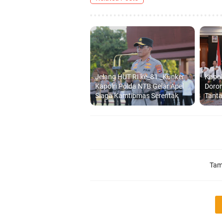
Jelang HUT RI ke_81 _Kunker
Kapo
Kapolri Polda NTB Gelar Apel
Doron
Siaga Kamtibmas Serentak
Tant
Tam