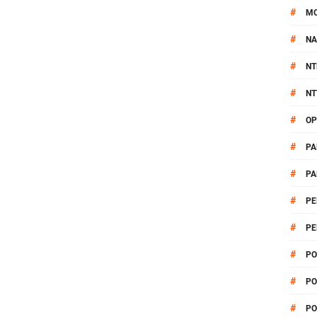
#
M
#
NA
#
NT
#
NT
#
OP
#
PA
#
PA
#
PE
#
PE
#
PO
#
PO
#
PO