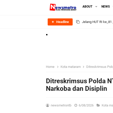
ABOUT
NEWS
Headline
Polres Lombok Timur R
Polres Lotim Gelar A
Kapolda NTB Buka Ra
Tim URC Polres Lomb
Home
Kota mataram
Ditreskrimsus Pol
Polsek Gunungsari K
Ditreskrimsus Polda 
Narkoba dan Disiplin
Samapta Polresta Mat
Kapolsek Selaparang
newsmetrontb
6/08/2026
Kota m