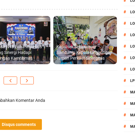
#
LO
#
LO
#
LO
#
LO
#
lda NTB Buka Rakernis
Kapolsek Selaparang
LO
g Sinergi Hadapi
Sambangi Kepala Lingkungan
#
angan Kamtibmas
Taman Perkuat Sinergitas
LO
#
LO
#
LP
#
M
bahkan Komentar Anda
#
MA
#
M
Disqus comments
#
M