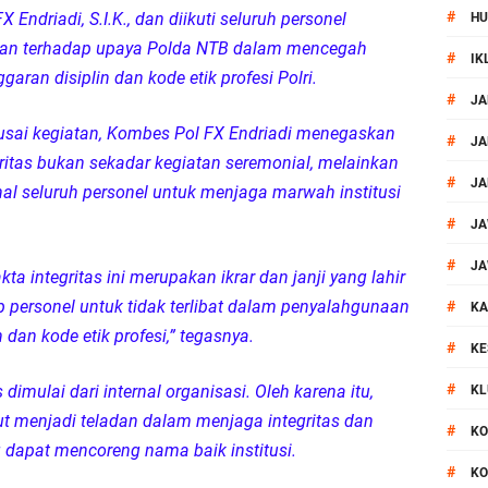
#
 Endriadi, S.I.K., dan diikuti seluruh personel
HU
al Prosesi Ngaben di Cilinaya
ngan terhadap upaya Polda NTB dalam mencegah
#
IK
ran disiplin dan kode etik profesi Polri.
esiasi Relawan Evakuasi Wisatawan Berikan HT
#
JA
sai kegiatan, Kombes Pol FX Endriadi menegaskan
1, Polsek Mataram Bagikan Bendera Merah Putih
#
JA
itas bukan sekadar kegiatan seremonial, melainkan
#
JA
al seluruh personel untuk menjaga marwah institusi
Mataram Petakan Titik Black Spot, Antisipasi Kecelakaan
#
JA
 Kegiatan Polmas di Kelurahan Taman Sari Ampenan
#
JA
ta integritas ini merupakan ikrar dan janji yang lahir
ap personel untuk tidak terlibat dalam penyalahgunaan
#
 III Bulutangkis Kapolri Cup 2026
KA
dan kode etik profesi,” tegasnya.
#
KE
akapolda NTB Gelar Program Polmas di Kelurahan Taman Sari
#
mulai dari internal organisasi. Oleh karena itu,
KL
tut menjadi teladan dalam menjaga integritas dan
, Polsek Mataram Ajak Warga Kibarkan Merah Putih
#
KO
 dapat mencoreng nama baik institusi.
#
KO
_Kunker Kapolri Polda NTB Gelar Apel Siaga Kamtibmas Serentak