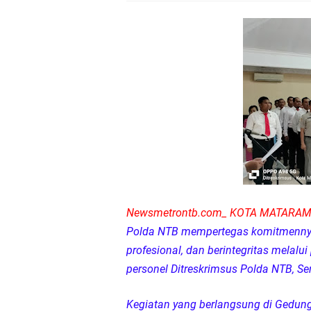
Sosialisasi Pilkades
Kapolsek Lingsar Tin
Sambut HUT RI ke-81
Dua Residivis Curanm
LPA Mataram. Apresia
Kapolda NTB Letakkan
Newsmetrontb.com_ KOTA MATARA
Kapolda NTB Matang
Polda NTB mempertegas komitmennya
profesional, dan berintegritas melalu
Kapolda NTB Sambut K
personel Ditreskrimsus Polda NTB, Se
Polda NTB Perkuat U
Kegiatan yang berlangsung di Gedun