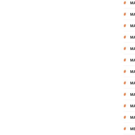
#
M
#
MA
#
M
#
MA
#
M
#
M
#
M
#
M
#
M
#
M
#
M
#
M