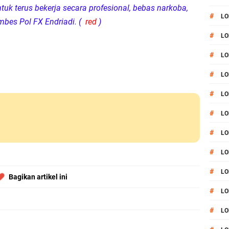
tuk terus bekerja secara profesional, bebas narkoba,
#
LO
bes Pol FX Endriadi. (
red
)
#
LO
#
LO
#
LO
#
LO
#
LO
#
LO
#
LO
#
LO
Bagikan artikel ini
#
L
#
LO