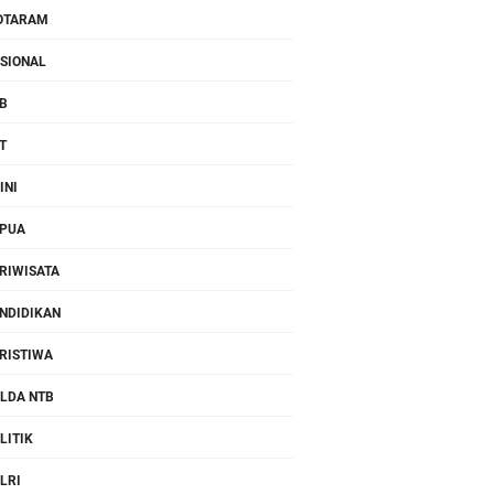
OTARAM
SIONAL
B
T
INI
PUA
RIWISATA
NDIDIKAN
RISTIWA
LDA NTB
LITIK
LRI