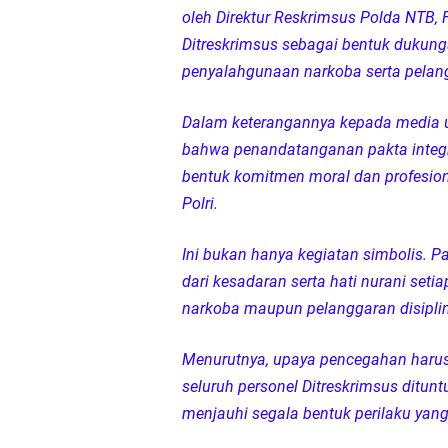
oleh Direktur Reskrimsus Polda NTB, FX
Polsek Sandubaya Kaw
Ditreskrimsus sebagai bentuk duku
penyalahgunaan narkoba serta pelangga
Kapolsek Lingsar Apr
Dalam keterangannya kepada media u
Semarak HUT RI ke-8
bahwa penandatanganan pakta integr
bentuk komitmen moral dan profesion
Sat Lantas Polresta 
Polri.
Wakapolda NTB Gelar
Ini bukan hanya kegiatan simbolis. Pak
dari kesadaran serta hati nurani seti
Polda NTB Sabet Juara
narkoba maupun pelanggaran disiplin 
Kapolsek Dampingi W
Menurutnya, upaya pencegahan harus di
seluruh personel Ditreskrimsus ditun
Sambut HUT ke-81 RI
menjauhi segala bentuk perilaku yang
Jelang HUT RI ke_81 