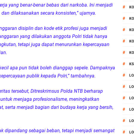
ja yang benar-benar bebas dari narkoba. Ini menjadi
#
KO
dan dilaksanakan secara konsisten,” ujarnya.
#
KO
ggaran disiplin dan kode etik profesi juga menjadi
#
KO
langgaran yang dilakukan anggota Polri tidak hanya
#
KO
ngkutan, tetapi juga dapat menurunkan kepercayaan
ian.
#
KO
#
KS
ekecil apa pun tidak boleh dianggap sepele. Dampaknya
#
 kepercayaan publik kepada Polri,” tambahnya.
LO
#
LO
itas tersebut, Ditreskrimsus Polda NTB berharap
#
LO
i untuk menjaga profesionalisme, meningkatkan
, serta menjadi bagian dari budaya kerja yang bersih,
#
LO
#
LO
idak dipandang sebagai beban, tetapi menjadi semangat
#
LO