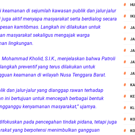
#
HU
si Polisi Berhasil Ungkap Kasus Kematian Mahasiswi NDR
 keamanan di sejumlah kawasan publik dan jalur-jalur
#
IK
 juga aktif menyapa masyarakat serta berdialog secara
 Batu Pertama Balai Kemitraan Polri dan Masyarakat
esan kamtibmas. Langkah ini dilakukan untuk
#
JA
dan masyarakat sekaligus mengajak warga
kan Pengamanan MotoGP 2026
#
JA
nan lingkungan.
#
JA
ontingen Peraih Juara III Badminton Kapolri Cup 2026
Mohammad Kholid, S.I.K., menjelaskan bahwa Patroli
#
JA
langkah preventif yang terus dilakukan untuk
paya Cegah Gangguan Kamtibmas Lewat Patroli
#
JA
ngguan keamanan di wilayah Nusa Tenggara Barat.
#
al Prosesi Ngaben di Cilinaya
KA
lik dan jalur-jalur yang dianggap rawan terhadap
#
KE
n ini bertujuan untuk mencegah berbagai bentuk
esiasi Relawan Evakuasi Wisatawan Berikan HT
gganggu kenyamanan masyarakat,” ujarnya.
#
KL
1, Polsek Mataram Bagikan Bendera Merah Putih
#
KO
 difokuskan pada pencegahan tindak pidana, tetapi juga
yarakat yang berpotensi menimbulkan gangguan
#
KO
Resmi Diganti ,AKP Imran Rosyadi, S.H. Siap Melanjukan