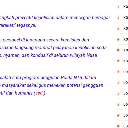
#
KO
n langkah preventif kepolisian dalam mencegah berbagai
#
KO
rakat,” tegasnya.
#
KO
#
n personel di lapangan secara konsisten dan
KO
asakan langsung manfaat pelayanan kepolisian serta
#
KO
n, nyaman, dan kondusif di seluruh wilayah Nusa
#
KS
#
LO
adi salah satu program unggulan Polda NTB dalam
#
LO
ah masyarakat sekaligus menekan potensi gangguan
tif dan humanis.(
red
)
#
LO
#
LO
#
LO
#
LO