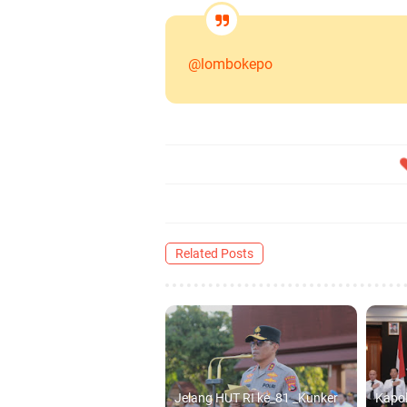
@lombokepo
Related Posts
Jelang HUT RI ke_81 _Kunker
Kapo