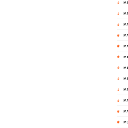
#
M
#
MA
#
M
#
MA
#
M
#
M
#
M
#
M
#
M
#
M
#
M
#
M