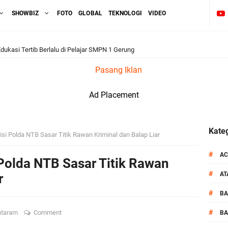
SHOWBIZ
FOTO
GLOBAL
TEKNOLOGI
VIDEO
dukasi Tertib Berlalu di Pelajar SMPN 1 Gerung
Pasang Iklan
i BKTM Lelede Sampaikan Pesan Kamtibmas
Ad Placement
1 LPKA Lombok Tengah Gelar Apel Pembukaan PORSENAP
kuti Kegiatan Donor Darah Jelang HUT RI_ Ke 81
Kateg
esisi Polda NTB Sasar Titik Rawan Kriminal dan Balap Liar
_Kunker Kapolri Polda NTB Gelar Apel Siaga Kamtibmas Serentak
#
AC
i Polda NTB Sasar Titik Rawan
#
A
r
aih Predikat 'A' Layanan Prima Tingkat Polres Jajaran
#
B
pel Kamtibmas Jelang HUT Ke-81 RI dan Kunjungan Kapolri
#
ataram
Comment
BA