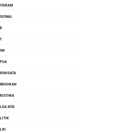
OTARAM
SIONAL
B
T
INI
PUA
RIWISATA
NDIDIKAN
RISTIWA
LDA NTB
LITIK
LRI