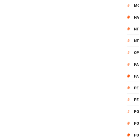
#
M
#
NA
#
NT
#
NT
#
OP
#
PA
#
PA
#
PE
#
PE
#
PO
#
PO
#
PO