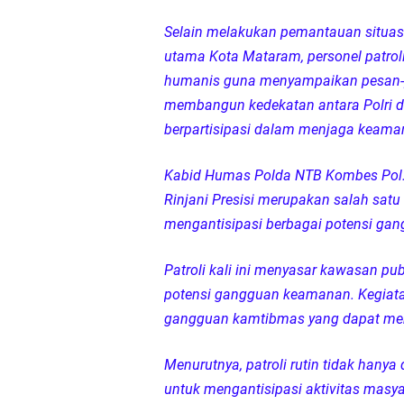
LPA Mataram. Apresia
Selain melakukan pemantauan situasi
utama Kota Mataram, personel patroli
Kapolda NTB Letakkan
humanis guna menyampaikan pesan-p
membangun kedekatan antara Polri 
Kapolda NTB Matang
berpartisipasi dalam menjaga keama
Kapolda NTB Sambut K
Kabid Humas Polda NTB Kombes Pol. 
Rinjani Presisi merupakan salah satu 
Polda NTB Perkuat U
mengantisipasi berbagai potensi ga
Polsek Sandubaya Kaw
Patroli kali ini menyasar kawasan pub
potensi gangguan keamanan. Kegiata
Kapolsek Lingsar Apr
gangguan kamtibmas yang dapat men
Semarak HUT RI ke-8
Menurutnya, patroli rutin tidak hanya
untuk mengantisipasi aktivitas mas
Kapolsek Gunungsari 