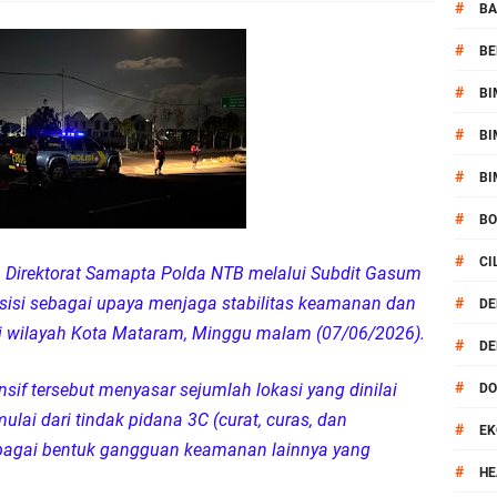
kernis Dorong Sinergi Hadapi Tantangan Kamtibmas
#
BA
#
BE
ok Timur Ringkus Pelaku Curanmor Bersana BB
#
BI
awal keamanan Acara Selamatan Bendungan Meninting
#
BI
aram Patroli di Wilayah Ampenan
#
BI
#
B
 Sambangi Kepala Lingkungan Taman Perkuat Sinergitas
#
CI
M
Direktorat Samapta Polda NTB melalui Subdit Gasum
 Serentak 2026 Digelar, Polsek Narmada Siap Jaga Kondusivitas
esisi sebagai upaya menjaga stabilitas keamanan dan
#
DE
di wilayah Kota Mataram, Minggu malam (07/06/2026).
#
DE
daklanjuti Arahan Ditbinmas, Intensifkan fungsi Polmas
#
nsif tersebut menyasar sejumlah lokasi yang dinilai
D
, Polsek Selaparang Bagikan Bendera Merah Putih kepada Warga
lai dari tindak pidana 3C (curat, curas, dan
#
EK
berbagai bentuk gangguan keamanan lainnya yang
or Dibekuk Polisi, Motor Curian Dijual ke Lombok Tengah
#
HE