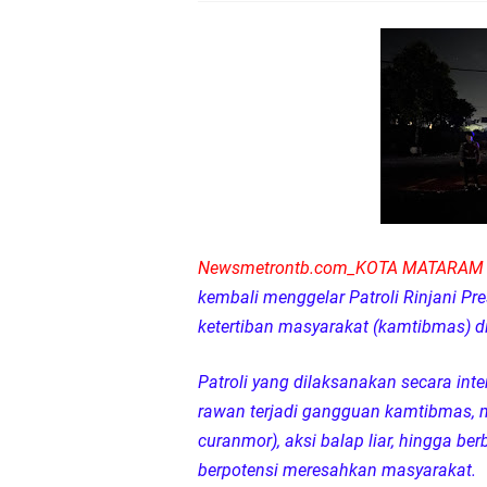
Kapolda NTB Buka Ra
Tim URC Polres Lomb
Polsek Gunungsari K
Samapta Polresta Mat
Kapolsek Selaparang
Newsmetrontb.com_KOTA MATARA
Sosialisasi Pilkades
kembali menggelar Patroli Rinjani Pr
ketertiban masyarakat (kamtibmas) 
Kapolsek Lingsar Tin
Patroli yang dilaksanakan secara inte
Sambut HUT RI ke-81
rawan terjadi gangguan kamtibmas, mu
curanmor), aksi balap liar, hingga 
Dua Residivis Curanm
berpotensi meresahkan masyarakat.