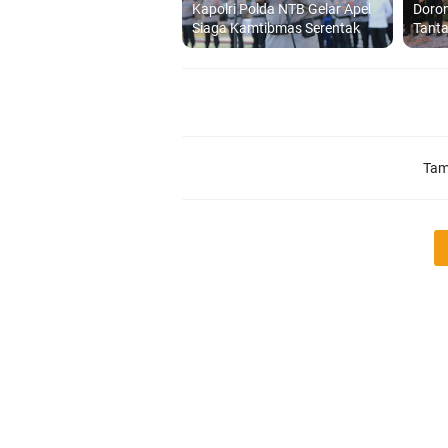
Kapolri Polda NTB Gelar Apel
Doron
Siaga Kamtibmas Serentak
Tant
Tam