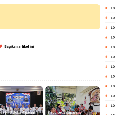
#
LO
#
LO
#
LO
#
LO
Bagikan artikel ini
#
LO
#
LO
#
LO
#
LO
#
LO
#
L
#
LO
lda NTB Buka Rakernis
Kapolsek Selaparang