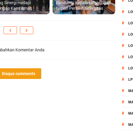
#
LO
g Sinergi Hadapi
Sambangi Kepala Lingkungan
angan Kamtibmas
Taman Perkuat Sinergitas
#
LO
#
LO
#
LO
#
LO
bahkan Komentar Anda
#
LO
#
LO
Disqus comments
#
LP
#
M
#
MA
#
M
#
M