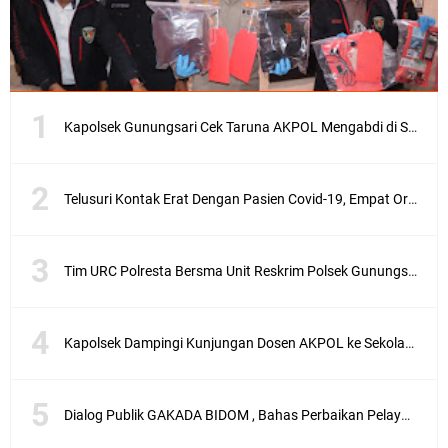
Kapolsek Gunungsari Cek Taruna AKPOL Mengabdi di SRD 4
Telusuri Kontak Erat Dengan Pasien Covid-19, Empat Orang di Desa Kedaro Sekotong Dirapid
Tim URC Polresta Bersma Unit Reskrim Polsek Gunungsari Tangkap Pelaku Curanmor
Kapolsek Dampingi Kunjungan Dosen AKPOL ke Sekolah Rakyat Gunungsari
Dialog Publik GAKADA BIDOM , Bahas Perbaikan Pelayanan Medis di NTB