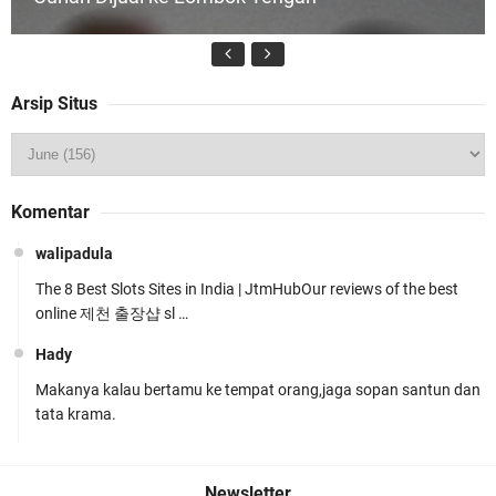
Arsip Situs
Tim URC Polres Lombok Timur Ringkus Pelaku
Komentar
Curanmor Bersana BB
walipadula
The 8 Best Slots Sites in India | JtmHubOur reviews of the best
online 제천 출장샵 sl …
Hady
Makanya kalau bertamu ke tempat orang,jaga sopan santun dan
Polsek Gunungsari Kawal keamanan Acara
tata krama.
Selamatan Bendungan Meninting