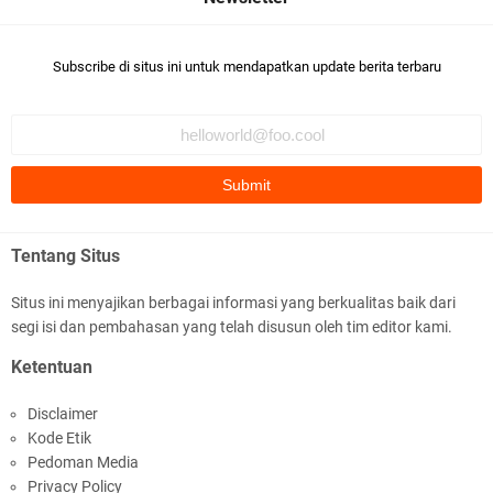
Subscribe di situs ini untuk mendapatkan update berita terbaru
Samapta Polresta Mataram Patroli di Wilayah
Ampenan
Tentang Situs
Situs ini menyajikan berbagai informasi yang berkualitas baik dari
segi isi dan pembahasan yang telah disusun oleh tim editor kami.
Kapolsek Selaparang Sambangi Kepala
Ketentuan
Lingkungan Taman Perkuat Sinergitas
Disclaimer
Kode Etik
Pedoman Media
Privacy Policy