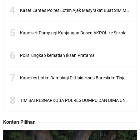
Kasat Lantas Polres Lotim Ajak Masyrakat Buat SIM Melalui SATPAS Bukan Calo
Kapolsek Dampingi Kunjungan Dosen AKPOL ke Sekolah Rakyat Gunungsari
Polisi ungkap kematian Iksan Pratama
Kapolres Lotim Dampingi Dittipideksus Bareskrim Tinjau Sentra Bawah Putih Sembalun
TIM SATRESNARKOBA POLRES DOMPU DAN BIMA UNGKAP KASUS NARKOBA VIA JASA PENGIRIMAN BARANG JNE
Konten Pilihan