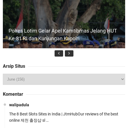
Polres Lotim Gelar Apel Kamtibmas Jelang HUT
Ke-81 RI dan Kunjungan Kapolri
Arsip Situs
Kapolsek Gunungsari Resmi Diganti ,AKP Imran
Komentar
Rosyadi, S.H. Siap Melanjukan
walipadula
The 8 Best Slots Sites in India | JtmHubOur reviews of the best
online 제천 출장샵 sl …