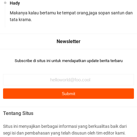
Hady
Makanya kalau bertamu ke tempat orang,jaga sopan santun dan
Ditlantas Polda NTB Edukasi Tertib Berlalu di
tata krama.
Pelajar SMPN 1 Gerung
Subscribe di situs ini untuk mendapatkan update berita terbaru
Polda NTB Apresiasi BKTM Lelede Sampaikan
Pesan Kamtibmas
Tentang Situs
Situs ini menyajikan berbagai informasi yang berkualitas baik dari
segi isi dan pembahasan yang telah disusun oleh tim editor kami.