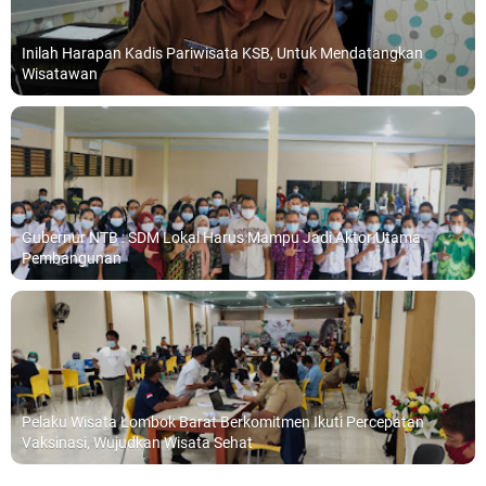
Inilah Harapan Kadis Pariwisata KSB, Untuk Mendatangkan
Wisatawan
Gubernur NTB : SDM Lokal Harus Mampu Jadi Aktor Utama
Pembangunan
Pelaku Wisata Lombok Barat Berkomitmen Ikuti Percepatan
Vaksinasi, Wujudkan Wisata Sehat