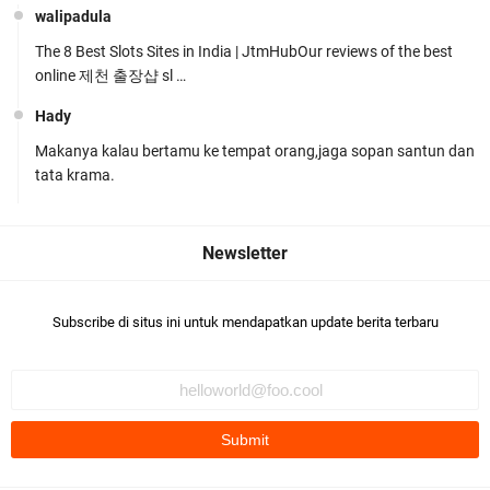
walipadula
The 8 Best Slots Sites in India | JtmHubOur reviews of the best
online 제천 출장샵 sl …
Hady
Makanya kalau bertamu ke tempat orang,jaga sopan santun dan
Polsek Gunungsari Kawal keamanan Acara
tata krama.
Selamatan Bendungan Meninting
Subscribe di situs ini untuk mendapatkan update berita terbaru
Samapta Polresta Mataram Patroli di Wilayah
Ampenan