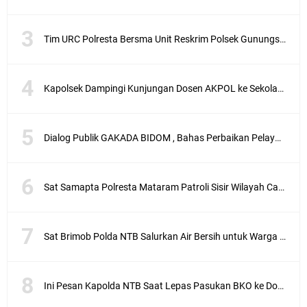
Tim URC Polresta Bersma Unit Reskrim Polsek Gunungsari Tangkap Pelaku Curanmor
Kapolsek Dampingi Kunjungan Dosen AKPOL ke Sekolah Rakyat Gunungsari
Dialog Publik GAKADA BIDOM , Bahas Perbaikan Pelayanan Medis di NTB
Sat Samapta Polresta Mataram Patroli Sisir Wilayah Cakranegara
Sat Brimob Polda NTB Salurkan Air Bersih untuk Warga Terdampak Kekeringan
Ini Pesan Kapolda NTB Saat Lepas Pasukan BKO ke Dompu dan Bima