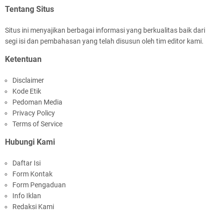
Tentang Situs
Situs ini menyajikan berbagai informasi yang berkualitas baik dari
segi isi dan pembahasan yang telah disusun oleh tim editor kami.
Kapolsek Selaparang Sambangi Kepala
Ketentuan
Lingkungan Taman Perkuat Sinergitas
Disclaimer
Kode Etik
Pedoman Media
Privacy Policy
Terms of Service
Hubungi Kami
Sosialisasi Pilkades Serentak 2026 Digelar,
Daftar Isi
Polsek Narmada Siap Jaga Kondusivitas
Form Kontak
Form Pengaduan
Info Iklan
Redaksi Kami