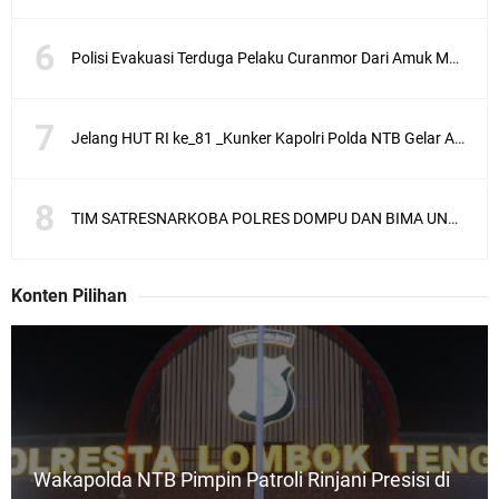
Polisi Evakuasi Terduga Pelaku Curanmor Dari Amuk Masa
Jelang HUT RI ke_81 _Kunker Kapolri Polda NTB Gelar Apel Siaga Kamtibmas Serentak
TIM SATRESNARKOBA POLRES DOMPU DAN BIMA UNGKAP KASUS NARKOBA VIA JASA PENGIRIMAN BARANG JNE
Konten Pilihan
Wakapolda NTB Pimpin Patroli Rinjani Presisi di