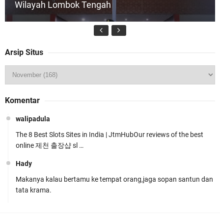
Wilayah Lombok Tengah
Arsip Situs
Kapolsek Gunungsari Resmi Diganti ,AKP Imran
Komentar
Rosyadi, S.H. Siap Melanjukan
walipadula
The 8 Best Slots Sites in India | JtmHubOur reviews of the best
online 제천 출장샵 sl …
Hady
Makanya kalau bertamu ke tempat orang,jaga sopan santun dan
Ditlantas Polda NTB Edukasi Tertib Berlalu di
tata krama.
Pelajar SMPN 1 Gerung