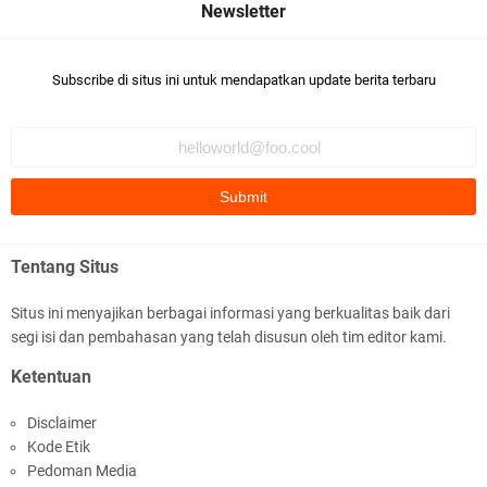
Subscribe di situs ini untuk mendapatkan update berita terbaru
Polda NTB Apresiasi BKTM Lelede Sampaikan
Pesan Kamtibmas
Tentang Situs
Situs ini menyajikan berbagai informasi yang berkualitas baik dari
segi isi dan pembahasan yang telah disusun oleh tim editor kami.
Jelang HUT RI Ke_81 LPKA Lombok Tengah
Ketentuan
Gelar Apel Pembukaan PORSENAP
Disclaimer
Kode Etik
Pedoman Media