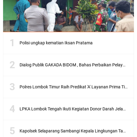
Polisi ungkap kematian Iksan Pratama
Dialog Publik GAKADA BIDOM , Bahas Perbaikan Pelayanan Medis di NTB
Polres Lombok Timur Raih Predikat 'A' Layanan Prima Tingkat Polres Jajaran
LPKA Lombok Tengah Ikuti Kegiatan Donor Darah Jelang HUT RI_ Ke 81
Kapolsek Selaparang Sambangi Kepala Lingkungan Taman Perkuat Sinergitas