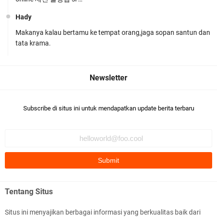
Hady
Makanya kalau bertamu ke tempat orang,jaga sopan santun dan
LPKA Lombok Tengah Ikuti Kegiatan Donor
tata krama.
Darah Jelang HUT RI_ Ke 81
Subscribe di situs ini untuk mendapatkan update berita terbaru
Jelang HUT RI ke_81 _Kunker Kapolri Polda NTB
Gelar Apel Siaga Kamtibmas Serentak
Tentang Situs
Situs ini menyajikan berbagai informasi yang berkualitas baik dari