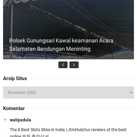
Polsek Gunungsari Kawal keamanan Acara
Selamatan Bendungan Meninting
Arsip Situs
Jelang HUT RI Ke_81 LPKA Lombok Tengah
Komentar
Gelar Apel Pembukaan PORSENAP
walipadula
The 8 Best Slots Sites in India | JtmHubOur reviews of the best
online 제천 출장샵 sl …