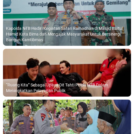
Kapolda NTB Hadiri Kegiatan Safari Ramadhan di Masjid Baitul
Hamid Kota Bima dan Mengajak Masyarakat Untuk Bersinergi
Bangun Kamtibmas
“Ruang Kita” Sebagai Upaya Dit Tahti Polda NTB Dalam
Meningkatkan Pelayanan Publik