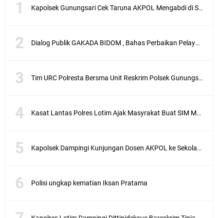
Kapolsek Gunungsari Cek Taruna AKPOL Mengabdi di SRD 4
Dialog Publik GAKADA BIDOM , Bahas Perbaikan Pelayanan Medis di NTB
Tim URC Polresta Bersma Unit Reskrim Polsek Gunungsari Tangkap Pelaku Curanmor
Kasat Lantas Polres Lotim Ajak Masyrakat Buat SIM Melalui SATPAS Bukan Calo
Kapolsek Dampingi Kunjungan Dosen AKPOL ke Sekolah Rakyat Gunungsari
Polisi ungkap kematian Iksan Pratama