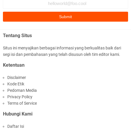
Polda NTB Apresiasi BKTM Lelede Sampaikan
Pesan Kamtibmas
Tentang Situs
Situs ini menyajikan berbagai informasi yang berkualitas baik dari
segi isi dan pembahasan yang telah disusun oleh tim editor kami.
Jelang HUT RI Ke_81 LPKA Lombok Tengah
Ketentuan
Gelar Apel Pembukaan PORSENAP
Disclaimer
Kode Etik
Pedoman Media
Privacy Policy
Terms of Service
Hubungi Kami
LPKA Lombok Tengah Ikuti Kegiatan Donor
Daftar Isi
Darah Jelang HUT RI_ Ke 81