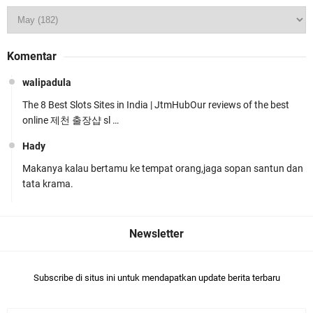
Kapolsek Gunungsari Resmi Diganti ,AKP Imran
Komentar
Rosyadi, S.H. Siap Melanjukan
walipadula
The 8 Best Slots Sites in India | JtmHubOur reviews of the best
online 제천 출장샵 sl …
Hady
Makanya kalau bertamu ke tempat orang,jaga sopan santun dan
Ditlantas Polda NTB Edukasi Tertib Berlalu di
tata krama.
Pelajar SMPN 1 Gerung
Subscribe di situs ini untuk mendapatkan update berita terbaru