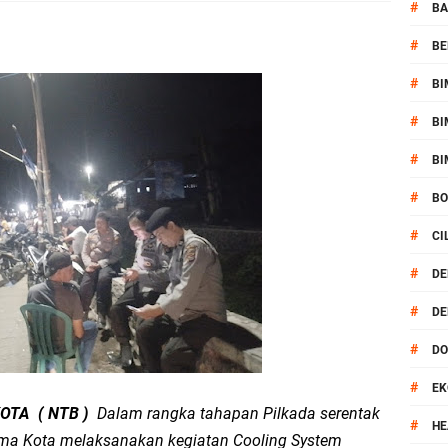
or Dibekuk Polisi, Motor Curian Dijual ke Lombok Tengah
#
BA
#
BE
si Polisi Berhasil Ungkap Kasus Kematian Mahasiswi NDR
#
BI
 Batu Pertama Balai Kemitraan Polri dan Masyarakat
#
BI
kan Pengamanan MotoGP 2026
#
BI
#
B
ontingen Peraih Juara III Badminton Kapolri Cup 2026
#
CI
paya Cegah Gangguan Kamtibmas Lewat Patroli
#
DE
#
DE
al Prosesi Ngaben di Cilinaya
#
D
esiasi Relawan Evakuasi Wisatawan Berikan HT
#
EK
OTA ( NTB )
Dalam rangka tahapan Pilkada serentak
1, Polsek Mataram Bagikan Bendera Merah Putih
#
HE
ima Kota melaksanakan kegiatan Cooling System