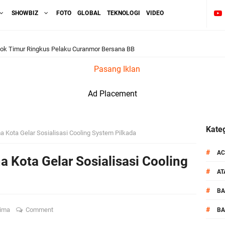
SHOWBIZ
FOTO
GLOBAL
TEKNOLOGI
VIDEO
ok Timur Ringkus Pelaku Curanmor Bersana BB
Pasang Iklan
awal keamanan Acara Selamatan Bendungan Meninting
Ad Placement
aram Patroli di Wilayah Ampenan
 Sambangi Kepala Lingkungan Taman Perkuat Sinergitas
Kateg
a Kota Gelar Sosialisasi Cooling System Pilkada
 Serentak 2026 Digelar, Polsek Narmada Siap Jaga Kondusivitas
#
AC
 Kota Gelar Sosialisasi Cooling
#
A
daklanjuti Arahan Ditbinmas, Intensifkan fungsi Polmas
#
B
, Polsek Selaparang Bagikan Bendera Merah Putih kepada Warga
#
Bima
Comment
BA