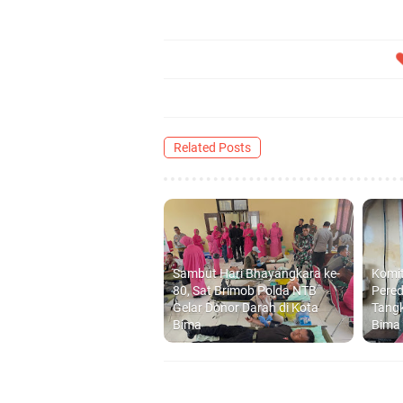
Related Posts
Sambut Hari Bhayangkara ke-
Komi
80, Sat Brimob Polda NTB
Pered
Gelar Donor Darah di Kota
Tangk
Bima
Bima