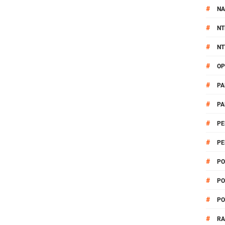
#
NA
#
NT
#
NT
#
OP
#
PA
#
PA
#
PE
#
PE
#
PO
#
PO
#
PO
#
R