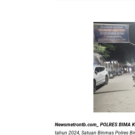
Dua Residivis Curanm
LPA Mataram. Apresia
Kapolda NTB Letakkan
Kapolda NTB Matang
Kapolda NTB Sambut K
Polda NTB Perkuat U
Polsek Sandubaya Kaw
Kapolsek Lingsar Apr
Newsmetrontb.com_ POLRES BIMA K
Semarak HUT RI ke-8
tahun 2024, Satuan Binmas Polres B