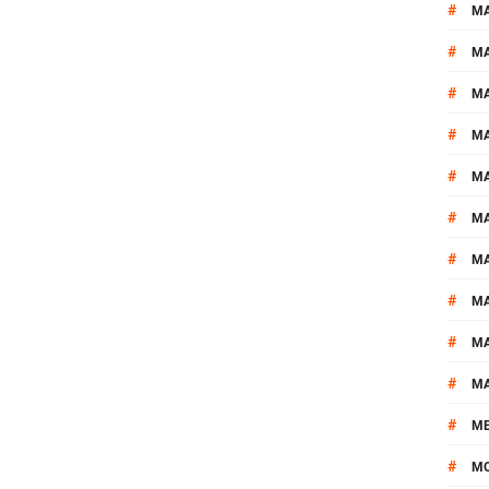
#
MA
#
M
#
MA
#
M
#
M
#
M
#
M
#
M
#
M
#
M
#
M
#
M