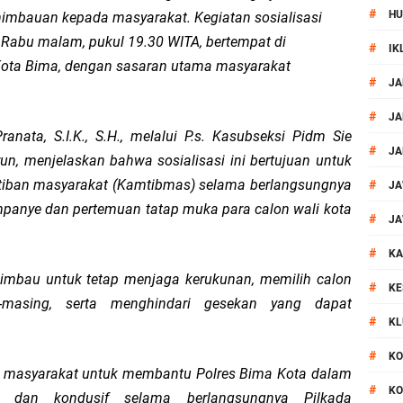
#
HU
himbauan kepada masyarakat. Kegiatan sosialisasi
Mataram Petakan Titik Black Spot, Antisipasi Kecelakaan
 Rabu malam, pukul 19.30 WITA, bertempat di
#
IK
Kota Bima, dengan sasaran utama masyarakat
 Kegiatan Polmas di Kelurahan Taman Sari Ampenan
#
JA
 III Bulutangkis Kapolri Cup 2026
#
JA
nata, S.I.K., S.H., melalui P.s. Kasubseksi Pidm Sie
#
JA
n, menjelaskan bahwa sosialisasi ini bertujuan untuk
akapolda NTB Gelar Program Polmas di Kelurahan Taman Sari
tiban masyarakat (Kamtibmas) selama berlangsungnya
#
JA
, Polsek Mataram Ajak Warga Kibarkan Merah Putih
mpanye dan pertemuan tatap muka para calon wali kota
#
JA
#
impin Pemusnahan BB Narkotika dan Pil Exstasi
KA
diimbau untuk tetap menjaga kerukunan, memilih calon
#
KE
uga Pelaku Curanmor Dari Amuk Masa
-masing, serta menghindari gesekan yang dapat
#
KL
 Mataram Patroli Sisir Wilayah Cakranegara
#
KO
ak masyarakat untuk membantu Polres Bima Kota dalam
#
KO
kernis Dorong Sinergi Hadapi Tantangan Kamtibmas
 dan kondusif selama berlangsungnya Pilkada