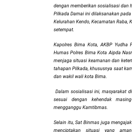
dengan memberikan sosialisasi dan 
Sat Lantas Polresta 
Pilkada Damai ini dilaksanakan pada
Kelurahan Kendo, Kecamatan Raba, 
Wakapolda NTB Gelar
setempat.
Polda NTB Sabet Juara
Kapolres Bima Kota, AKBP Yudha Pra
Humas Polres Bima Kota Aipda Nasru
Kapolsek Dampingi W
menjaga situasi keamanan dan keter
Sambut HUT ke-81 RI
tahapan Pilkada, khususnya saat ka
dan wakil wali kota Bima.
Kapolresta Mataram P
Dalam sosialisasi ini, masyarakat 
Polisi Evakuasi Terd
sesuai dengan kehendak masing
mengganggu Kamtibmas.
Sat Samapta Polresta
Selain itu, Sat Binmas juga mengaj
Kapolda NTB Buka Ra
menciptakan situasi yang aman