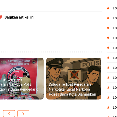
#
LO
Bagikan artikel ini
#
LO
#
LO
#
LO
#
LO
#
LO
#
LO
#
LO
tmen Bersihkan
aran Narkoba Polisi
Diduga Terlibat Peredaran
#
L
ap Terduga Pengedar di
Narkotika Kasat Narkoba
Polres Bima Kota Diamankan
#
LO
#
LO