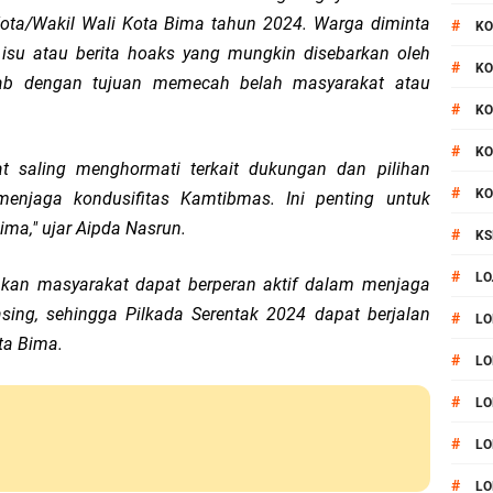
ota/Wakil Wali Kota Bima tahun 2024. Warga diminta
#
KO
isu atau berita hoaks yang mungkin disebarkan oleh
#
KO
wab dengan tujuan memecah belah masyarakat atau
#
KO
#
KO
saling menghormati terkait dukungan dan pilihan
#
KO
enjaga kondusifitas Kamtibmas. Ini penting untuk
ma," ujar Aipda Nasrun.
#
KS
#
LO
pkan masyarakat dapat berperan aktif dalam menjaga
ing, sehingga Pilkada Serentak 2024 dapat berjalan
#
LO
ta Bima.
#
LO
#
LO
#
LO
#
LO