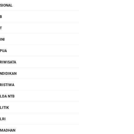
SIONAL
B
T
INI
PUA
RIWISATA
NDIDIKAN
RISTIWA
LDA NTB
LITIK
LRI
AMADHAN