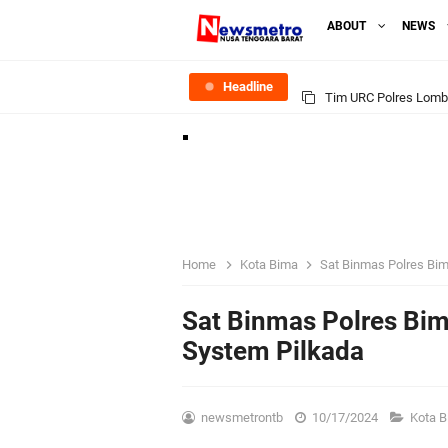
ABOUT
NEWS
Headline
Tim URC Polres Lomb
Polsek Gunungsari K
Samapta Polresta Mat
Kapolsek Selaparang
Home
Kota Bima
Sat Binmas Polres Bim
Sosialisasi Pilkades
Sat Binmas Polres Bima
System Pilkada
Kapolsek Lingsar Tin
Sambut HUT RI ke-81
newsmetrontb
10/17/2024
Kota 