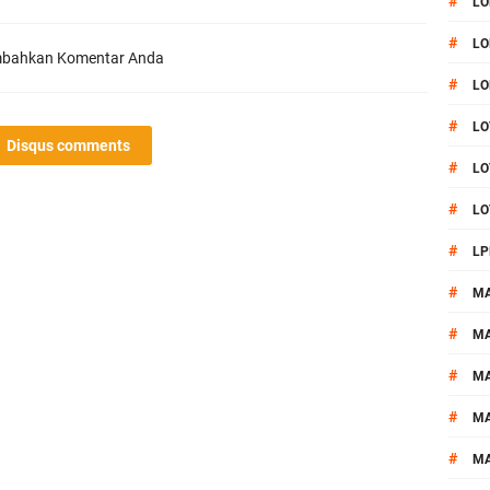
#
LO
#
LO
bahkan Komentar Anda
#
LO
#
LO
Disqus comments
#
LO
#
LO
#
LP
#
M
#
MA
#
M
#
M
#
M