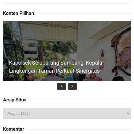
Konten Pilihan
Kapolsek Selaparang Sambangi Kepala
Lingkungan Taman Perkuat Sinergitas
Arsip Situs
Jelang HUT RI ke_81 _Kunker Kapolri Polda NTB
Komentar
Gelar Apel Siaga Kamtibmas Serentak