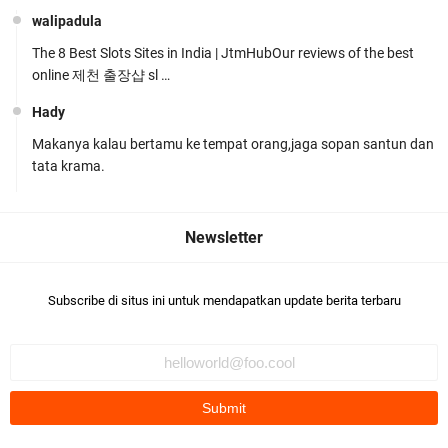
walipadula
The 8 Best Slots Sites in India | JtmHubOur reviews of the best
online 제천 출장샵 sl …
Hady
Makanya kalau bertamu ke tempat orang,jaga sopan santun dan
Polres Lombok Timur Raih Predikat 'A' Layanan
tata krama.
Prima Tingkat Polres Jajaran
Subscribe di situs ini untuk mendapatkan update berita terbaru
Polres Lotim Gelar Apel Kamtibmas Jelang HUT
Ke-81 RI dan Kunjungan Kapolri