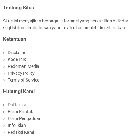
Tentang Situs
Situs ini menyajikan berbagai informasi yang berkualitas baik dari
segi isi dan pembahasan yang telah disusun oleh tim editor kami.
Kapolda NTB Buka Rakernis Dorong Sinergi
Ketentuan
Hadapi Tantangan Kamtibmas
Disclaimer
Kode Etik
Pedoman Media
Privacy Policy
Terms of Service
Hubungi Kami
Tim URC Polres Lombok Timur Ringkus Pelaku
Daftar Isi
Curanmor Bersana BB
Form Kontak
Form Pengaduan
Info Iklan
Redaksi Kami