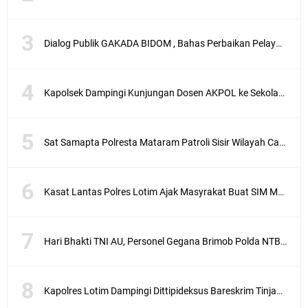
Dialog Publik GAKADA BIDOM , Bahas Perbaikan Pelayanan Medis di NTB
Kapolsek Dampingi Kunjungan Dosen AKPOL ke Sekolah Rakyat Gunungsari
Sat Samapta Polresta Mataram Patroli Sisir Wilayah Cakranegara
Kasat Lantas Polres Lotim Ajak Masyrakat Buat SIM Melalui SATPAS Bukan Calo
Hari Bhakti TNI AU, Personel Gegana Brimob Polda NTB Donor Darah
Kapolres Lotim Dampingi Dittipideksus Bareskrim Tinjau Sentra Bawah Putih Sembalun