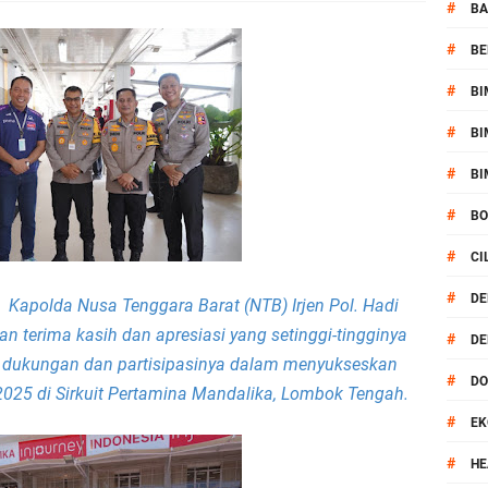
 Serentak 2026 Digelar, Polsek Narmada Siap Jaga Kondusivitas
#
BA
#
BE
daklanjuti Arahan Ditbinmas, Intensifkan fungsi Polmas
#
BI
, Polsek Selaparang Bagikan Bendera Merah Putih kepada Warga
#
BI
or Dibekuk Polisi, Motor Curian Dijual ke Lombok Tengah
#
BI
#
B
si Polisi Berhasil Ungkap Kasus Kematian Mahasiswi NDR
#
CI
 Batu Pertama Balai Kemitraan Polri dan Masyarakat
#
DE
apolda Nusa Tenggara Barat (NTB) Irjen Pol. Hadi
 terima kasih dan apresiasi yang setinggi-tingginya
#
DE
kan Pengamanan MotoGP 2026
 dukungan dan partisipasinya dalam menyukseskan
#
D
025 di Sirkuit Pertamina Mandalika, Lombok Tengah.
ontingen Peraih Juara III Badminton Kapolri Cup 2026
#
EK
paya Cegah Gangguan Kamtibmas Lewat Patroli
#
HE