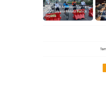
Polda NTB Amankan Car Free
Day Udayana Melalui Patroli
Polre
Sepeda
Pered
Tam