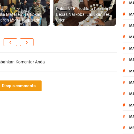
#
M
Polda NTB Pastikan Personel
#
sta Mataram Tertibkan
Bebas Narkoba, Lakukan Tes
MA
aran Miras Tanpa Izin
Urien
#
M
#
MA
#
M
#
M
bahkan Komentar Anda
#
M
#
M
Disqus comments
#
M
#
M
#
M
#
M