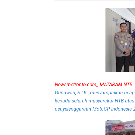
Sosialisasi Pilkades
Kapolsek Lingsar Tin
Sambut HUT RI ke-81
Dua Residivis Curanm
LPA Mataram. Apresia
Kapolda NTB Letakkan
Newsmetrontb.com_ MATARAM NTB
K
Gunawan, S.I.K., menyampaikan ucapan
Kapolda NTB Matang
kepada seluruh masyarakat NTB atas
penyelenggaraan MotoGP Indonesia 2
Kapolda NTB Sambut K
Polda NTB Perkuat U