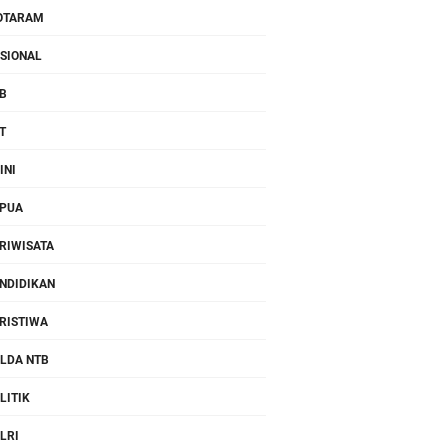
OTARAM
SIONAL
B
T
INI
PUA
RIWISATA
NDIDIKAN
RISTIWA
LDA NTB
LITIK
LRI