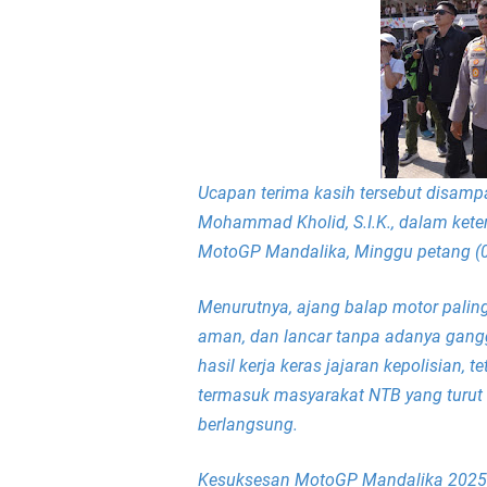
Polsek Sandubaya Kaw
Kapolsek Lingsar Apr
Semarak HUT RI ke-8
Ucapan terima kasih tersebut disam
Sat Lantas Polresta 
Mohammad Kholid, S.I.K., dalam keter
MotoGP Mandalika, Minggu petang (
Wakapolda NTB Gelar
Menurutnya, ajang balap motor paling
Polda NTB Sabet Juara
aman, dan lancar tanpa adanya ganggu
Kapolsek Dampingi W
hasil kerja keras jajaran kepolisian, 
termasuk masyarakat NTB yang turut 
Sambut HUT ke-81 RI
berlangsung.
Jelang HUT RI ke_81 
Kesuksesan MotoGP Mandalika 2025 ini