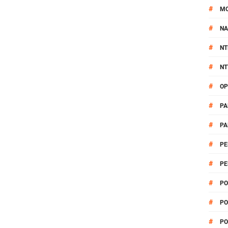
#
M
#
NA
#
NT
#
NT
#
OP
#
PA
#
PA
#
PE
#
PE
#
PO
#
PO
#
PO