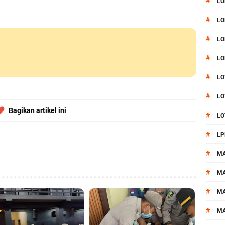
#
LO
#
LO
#
LO
#
LO
#
LO
#
LO
Bagikan artikel ini
#
LO
#
LP
#
M
#
MA
#
M
#
M