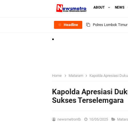
ABOUT
NEWS
Headline
Polres Lombok Timur R
Polres Lotim Gelar A
Kapolda NTB Buka Ra
Tim URC Polres Lomb
Home
Mataram
Kapolda Apresiasi Duk
Polsek Gunungsari K
Kapolda Apresiasi Du
Sukses Terselemgara
Samapta Polresta Mat
Kapolsek Selaparang
newsmetrontb
10/05/2025
Mata