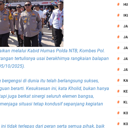
#
HU
al Prosesi Ngaben di Cilinaya
#
IK
esiasi Relawan Evakuasi Wisatawan Berikan HT
#
JA
1, Polsek Mataram Bagikan Bendera Merah Putih
#
JA
#
JA
paikan melalui Kabid Humas Polda NTB, Kombes Pol.
Mataram Petakan Titik Black Spot, Antisipasi Kecelakaan
angan tertulisnya usai berakhirnya rangkaian balapan
#
JA
05/10/2025).
 Kegiatan Polmas di Kelurahan Taman Sari Ampenan
#
JA
 bergengsi di dunia itu telah berlangsung sukses,
#
 III Bulutangkis Kapolri Cup 2026
KA
an berarti. Kesuksesan ini, kata Kholid, bukan hanya
#
KE
akapolda NTB Gelar Program Polmas di Kelurahan Taman Sari
tetapi juga berkat sinergi seluruh elemen bangsa,
#
KL
menjaga situasi tetap kondusif sepanjang kegiatan
, Polsek Mataram Ajak Warga Kibarkan Merah Putih
#
KO
#
KO
_Kunker Kapolri Polda NTB Gelar Apel Siaga Kamtibmas Serentak
 tidak terlepas dari peran serta semua pihak, baik