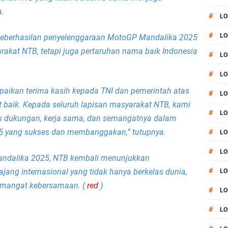
a.
#
LO
#
LO
eberhasilan penyelenggaraan MotoGP Mandalika 2025
akat NTB, tetapi juga pertaruhan nama baik Indonesia
#
LO
#
LO
aikan terima kasih kepada TNI dan pemerintah atas
#
LO
at baik. Kepada seluruh lapisan masyarakat NTB, kami
#
LO
as dukungan, kerja sama, dan semangatnya dalam
 yang sukses dan membanggakan,” tutupnya.
#
LO
#
LO
andalika 2025, NTB kembali menunjukkan
#
ng internasional yang tidak hanya berkelas dunia,
LO
 semangat kebersamaan. (
red
)
#
L
#
LO