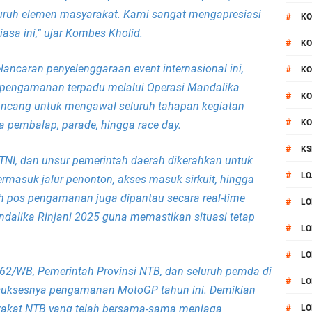
eluruh elemen masyarakat. Kami sangat mengapresiasi
#
KO
asa ini,” ujar Kombes Kholid.
#
KO
ancaran penyelenggaraan event internasional ini,
#
KO
i pengamanan terpadu melalui Operasi Mandalika
#
KO
rancang untuk mengawal seluruh tahapan kegiatan
#
KO
 pembalap, parade, hingga race day.
#
KS
 TNI, dan unsur pemerintah daerah dikerahkan untuk
#
LO
ermasuk jalur penonton, akses masuk sirkuit, hingga
uh pos pengamanan juga dipantau secara real-time
#
LO
dalika Rinjani 2025 guna memastikan situasi tetap
#
LO
#
LO
162/WB, Pemerintah Provinsi NTB, dan seluruh pemda di
#
LO
suksesnya pengamanan MotoGP tahun ini. Demikian
#
akat NTB yang telah bersama-sama menjaga
LO