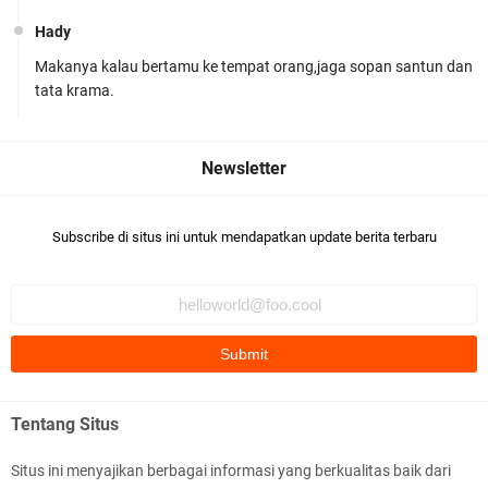
Hady
Makanya kalau bertamu ke tempat orang,jaga sopan santun dan
Ditlantas Polda NTB Edukasi Tertib Berlalu di
tata krama.
Pelajar SMPN 1 Gerung
Subscribe di situs ini untuk mendapatkan update berita terbaru
Polda NTB Apresiasi BKTM Lelede Sampaikan
Pesan Kamtibmas
Tentang Situs
Situs ini menyajikan berbagai informasi yang berkualitas baik dari