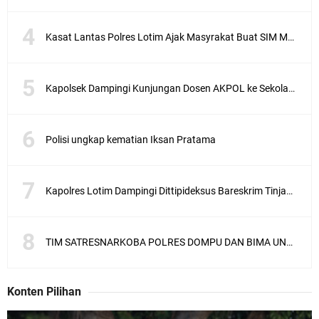
Kasat Lantas Polres Lotim Ajak Masyrakat Buat SIM Melalui SATPAS Bukan Calo
Kapolsek Dampingi Kunjungan Dosen AKPOL ke Sekolah Rakyat Gunungsari
Polisi ungkap kematian Iksan Pratama
Kapolres Lotim Dampingi Dittipideksus Bareskrim Tinjau Sentra Bawah Putih Sembalun
TIM SATRESNARKOBA POLRES DOMPU DAN BIMA UNGKAP KASUS NARKOBA VIA JASA PENGIRIMAN BARANG JNE
Konten Pilihan