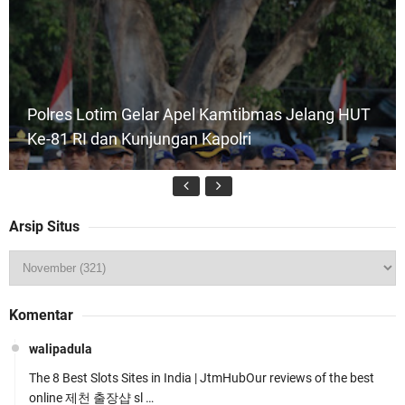
Polres Lotim Gelar Apel Kamtibmas Jelang HUT
Ke-81 RI dan Kunjungan Kapolri
Arsip Situs
Kapolsek Gunungsari Resmi Diganti ,AKP Imran
Komentar
Rosyadi, S.H. Siap Melanjukan
walipadula
The 8 Best Slots Sites in India | JtmHubOur reviews of the best
online 제천 출장샵 sl …