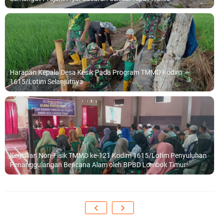
Harapan Kepala Desa Kesik Pada Program TMMD Kodim
1615/Lotim Selanjutnya
Kegiatan Non-Fisik TMMD ke-121 Kodim 1615/Lotim Penyuluhan
Penanggulangan Bencana Alam oleh BPBD Lombok Timur