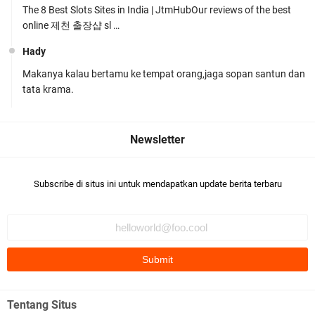
The 8 Best Slots Sites in India | JtmHubOur reviews of the best
online 제천 출장샵 sl …
Hady
Makanya kalau bertamu ke tempat orang,jaga sopan santun dan
Ditlantas Polda NTB Edukasi Tertib Berlalu di
tata krama.
Pelajar SMPN 1 Gerung
Subscribe di situs ini untuk mendapatkan update berita terbaru
Polda NTB Apresiasi BKTM Lelede Sampaikan
Pesan Kamtibmas
Tentang Situs