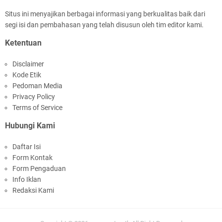
Situs ini menyajikan berbagai informasi yang berkualitas baik dari
segi isi dan pembahasan yang telah disusun oleh tim editor kami.
Jelang HUT RI Ke_81 LPKA Lombok Tengah
Ketentuan
Gelar Apel Pembukaan PORSENAP
Disclaimer
Kode Etik
Pedoman Media
Privacy Policy
Terms of Service
Hubungi Kami
LPKA Lombok Tengah Ikuti Kegiatan Donor
Daftar Isi
Darah Jelang HUT RI_ Ke 81
Form Kontak
Form Pengaduan
Info Iklan
Redaksi Kami