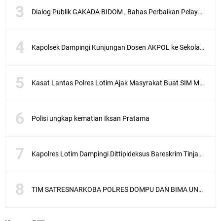
Dialog Publik GAKADA BIDOM , Bahas Perbaikan Pelayanan Medis di NTB
Kapolsek Dampingi Kunjungan Dosen AKPOL ke Sekolah Rakyat Gunungsari
Kasat Lantas Polres Lotim Ajak Masyrakat Buat SIM Melalui SATPAS Bukan Calo
Polisi ungkap kematian Iksan Pratama
Kapolres Lotim Dampingi Dittipideksus Bareskrim Tinjau Sentra Bawah Putih Sembalun
TIM SATRESNARKOBA POLRES DOMPU DAN BIMA UNGKAP KASUS NARKOBA VIA JASA PENGIRIMAN BARANG JNE