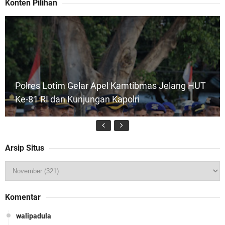
Konten Pilihan
Polres Lotim Gelar Apel Kamtibmas Jelang HUT
Ke-81 RI dan Kunjungan Kapolri
Arsip Situs
Kapolsek Gunungsari Resmi Diganti ,AKP Imran
Komentar
Rosyadi, S.H. Siap Melanjukan
walipadula