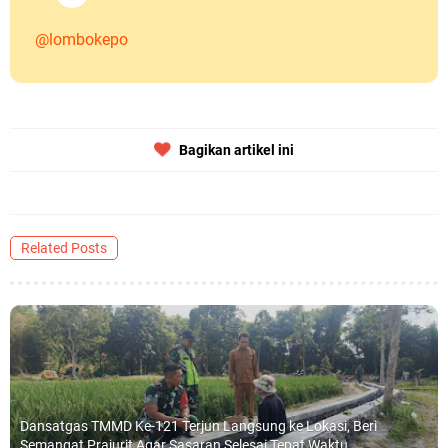
@lombokepo
Bagikan artikel ini
Related Posts
Dansatgas TMMD Ke-121 Terjun Langsung ke Lokasi, Beri
Semangat Prajurit Agar Sasaran Selesai Tepat Waktu