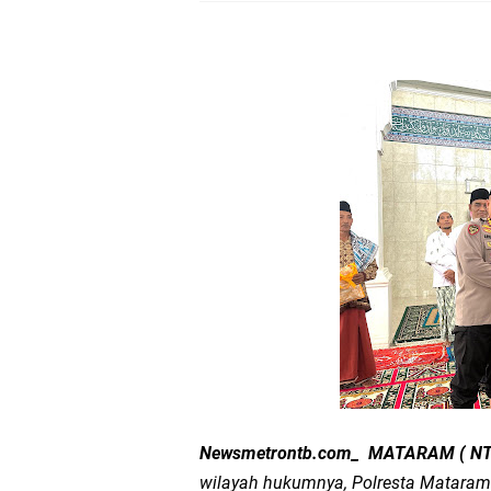
Sosialisasi Pilkades
Kapolsek Lingsar Tin
Sambut HUT RI ke-81
Dua Residivis Curanm
LPA Mataram. Apresia
Kapolda NTB Letakkan
Kapolda NTB Matang
Kapolda NTB Sambut K
Newsmetrontb.com_ MATARAM ( NT
Polda NTB Perkuat U
wilayah hukumnya, Polresta Matara