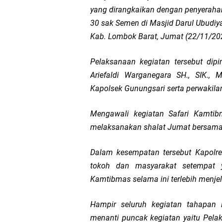
yang dirangkaikan dengan penyerah
Polsek Sandubaya Kaw
30 sak Semen di Masjid Darul Ubudi
Kab. Lombok Barat, Jumat (22/11/20
Kapolsek Lingsar Apr
Pelaksanaan kegiatan tersebut dip
Semarak HUT RI ke-8
Ariefaldi Warganegara SH., SIK.,
Kapolsek Gunungsari serta perwakila
Sat Lantas Polresta 
Mengawali kegiatan Safari Kamti
Wakapolda NTB Gelar
melaksanakan shalat Jumat bersama
Polda NTB Sabet Juara
Dalam kesempatan tersebut Kapolr
tokoh dan masyarakat setempat
Kapolsek Dampingi W
Kamtibmas selama ini terlebih menje
Sambut HUT ke-81 RI
Hampir seluruh kegiatan tahapan P
menanti puncak kegiatan yaitu Pela
Jelang HUT RI ke_81 