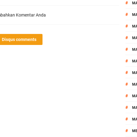
#
M
#
bahkan Komentar Anda
MA
#
M
#
MA
Disqus comments
#
M
#
M
#
M
#
M
#
M
#
M
#
M
#
M