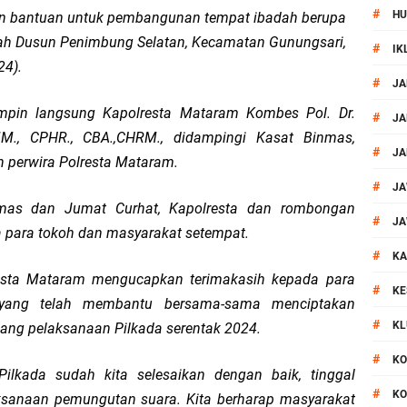
#
HU
an bantuan untuk pembangunan tempat ibadah berupa
al Prosesi Ngaben di Cilinaya
yah Dusun Penimbung Selatan, Kecamatan Gunungsari,
#
IK
24).
esiasi Relawan Evakuasi Wisatawan Berikan HT
#
JA
impin langsung Kapolresta Mataram Kombes Pol. Dr.
1, Polsek Mataram Bagikan Bendera Merah Putih
#
JA
 MM., CPHR., CBA.,CHRM., didampingi Kasat Binmas,
#
JA
n perwira Polresta Mataram.
Mataram Petakan Titik Black Spot, Antisipasi Kecelakaan
#
JA
bmas dan Jumat Curhat, Kapolresta dan rombongan
 Kegiatan Polmas di Kelurahan Taman Sari Ampenan
#
JA
 para tokoh dan masyarakat setempat.
#
 III Bulutangkis Kapolri Cup 2026
KA
esta Mataram mengucapkan terimakasih kepada para
#
KE
 yang telah membantu bersama-sama menciptakan
akapolda NTB Gelar Program Polmas di Kelurahan Taman Sari
#
KL
lang pelaksanaan Pilkada serentak 2024.
, Polsek Mataram Ajak Warga Kibarkan Merah Putih
#
KO
ilkada sudah kita selesaikan dengan baik, tinggal
#
KO
ksanaan pemungutan suara. Kita berharap masyarakat
_Kunker Kapolri Polda NTB Gelar Apel Siaga Kamtibmas Serentak