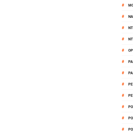
#
M
#
NA
#
NT
#
NT
#
OP
#
PA
#
PA
#
PE
#
PE
#
PO
#
PO
#
PO