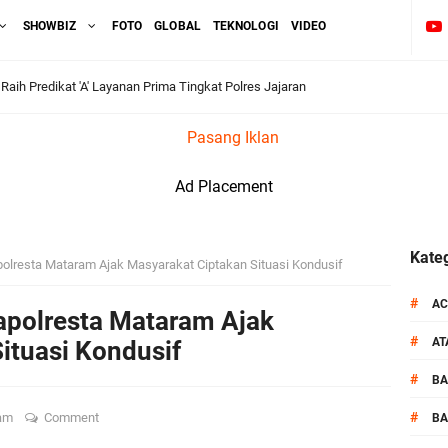
SHOWBIZ
FOTO
GLOBAL
TEKNOLOGI
VIDEO
aih Predikat 'A' Layanan Prima Tingkat Polres Jajaran
Pasang Iklan
pel Kamtibmas Jelang HUT Ke-81 RI dan Kunjungan Kapolri
Ad Placement
kernis Dorong Sinergi Hadapi Tantangan Kamtibmas
ok Timur Ringkus Pelaku Curanmor Bersana BB
Kateg
polresta Mataram Ajak Masyarakat Ciptakan Situasi Kondusif
awal keamanan Acara Selamatan Bendungan Meninting
#
AC
apolresta Mataram Ajak
#
A
ituasi Kondusif
aram Patroli di Wilayah Ampenan
#
B
 Sambangi Kepala Lingkungan Taman Perkuat Sinergitas
#
ram
Comment
BA