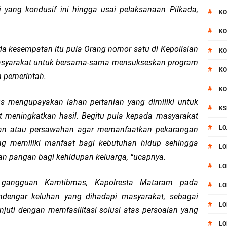
i yang kondusif ini hingga usai pelaksanaan Pilkada,
#
KO
#
KO
da kesempatan itu pula Orang nomor satu di Kepolisian
#
KO
asyarakat untuk bersama-sama mensukseskan program
#
KO
 pemerintah.
#
KO
s mengupayakan lahan pertanian yang dimiliki untuk
#
KS
t meningkatkan hasil. Begitu pula kepada masyarakat
#
LO
unan atau persawahan agar memanfaatkan pekarangan
g memiliki manfaat bagi kebutuhan hidup sehingga
#
LO
n pangan bagi kehidupan keluarga, “ucapnya.
#
LO
a gangguan Kamtibmas, Kapolresta Mataram pada
#
LO
dengar keluhan yang dihadapi masyarakat, sebagai
#
LO
juti dengan memfasilitasi solusi atas persoalan yang
#
LO