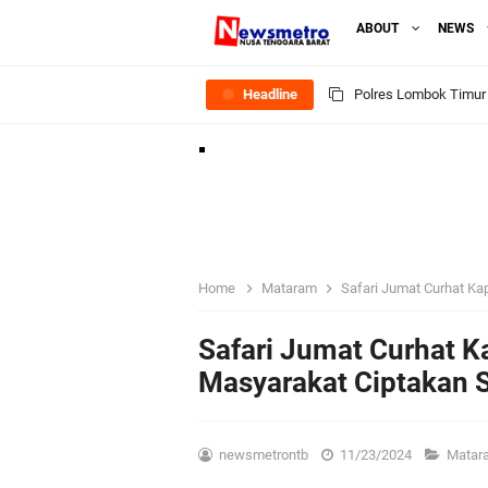
ABOUT
NEWS
Headline
Polres Lombok Timur R
Polres Lotim Gelar A
Kapolda NTB Buka Ra
Tim URC Polres Lomb
Home
Mataram
Safari Jumat Curhat Ka
Polsek Gunungsari K
Safari Jumat Curhat K
Masyarakat Ciptakan S
Samapta Polresta Mat
Kapolsek Selaparang
newsmetrontb
11/23/2024
Mata