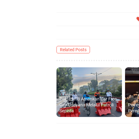
Related Posts
Polda NTB Amankan Car Free
Day Udayana Melalui Patroli
Polre
Sepeda
Pered