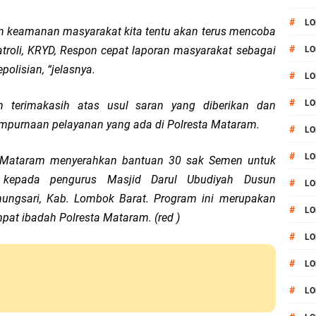
#
LO
 keamanan masyarakat kita tentu akan terus mencoba
#
troli, KRYD, Respon cepat laporan masyarakat sebagai
LO
olisian, “jelasnya.
#
LO
#
LO
 terimakasih atas usul saran yang diberikan dan
mpurnaan pelayanan yang ada di Polresta Mataram.
#
LO
#
LO
ta Mataram menyerahkan bantuan 30 sak Semen untuk
kepada pengurus Masjid Darul Ubudiyah Dusun
#
LO
ungsari, Kab. Lombok Barat. Program ini merupakan
#
LO
mpat ibadah Polresta Mataram. (red )
#
LO
#
L
#
LO