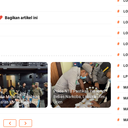
#
LO
#
LO
Bagikan artikel ini
#
LO
#
LO
#
LO
#
LO
#
LO
#
LP
#
M
Polda NTB Pastikan Personel
sta Mataram Tertibkan
Bebas Narkoba, Lakukan Tes
#
MA
aran Miras Tanpa Izin
Urien
#
M
#
M