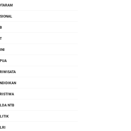
OTARAM
SIONAL
B
T
INI
PUA
RIWISATA
NDIDIKAN
RISTIWA
LDA NTB
LITIK
LRI