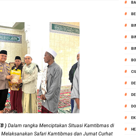
 Serentak 2026 Digelar, Polsek Narmada Siap Jaga Kondusivitas
#
BA
#
BE
daklanjuti Arahan Ditbinmas, Intensifkan fungsi Polmas
#
BI
, Polsek Selaparang Bagikan Bendera Merah Putih kepada Warga
#
BI
or Dibekuk Polisi, Motor Curian Dijual ke Lombok Tengah
#
BI
#
B
si Polisi Berhasil Ungkap Kasus Kematian Mahasiswi NDR
#
CI
 Batu Pertama Balai Kemitraan Polri dan Masyarakat
#
DE
#
DE
kan Pengamanan MotoGP 2026
#
D
ontingen Peraih Juara III Badminton Kapolri Cup 2026
#
EK
B )
Dalam rangka Menciptakan Situasi Kamtibmas di
paya Cegah Gangguan Kamtibmas Lewat Patroli
#
HE
m Melaksanakan Safari Kamtibmas dan Jumat Curhat