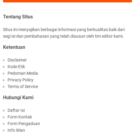
Tentang Situs
Situs ini menyajikan berbagai informasi yang berkualitas baik dari
segi isi dan pembahasan yang telah disusun oleh tim editor kami.
Jelang HUT RI Ke_81 LPKA Lombok Tengah
Ketentuan
Gelar Apel Pembukaan PORSENAP
Disclaimer
Kode Etik
Pedoman Media
Privacy Policy
Terms of Service
Hubungi Kami
LPKA Lombok Tengah Ikuti Kegiatan Donor
Daftar Isi
Darah Jelang HUT RI_ Ke 81
Form Kontak
Form Pengaduan
Info Iklan