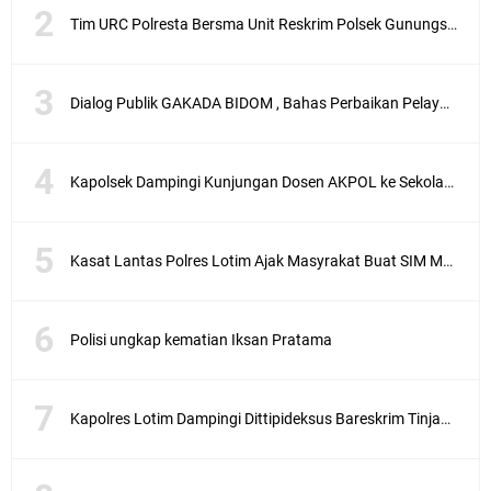
Tim URC Polresta Bersma Unit Reskrim Polsek Gunungsari Tangkap Pelaku Curanmor
Dialog Publik GAKADA BIDOM , Bahas Perbaikan Pelayanan Medis di NTB
Kapolsek Dampingi Kunjungan Dosen AKPOL ke Sekolah Rakyat Gunungsari
Kasat Lantas Polres Lotim Ajak Masyrakat Buat SIM Melalui SATPAS Bukan Calo
Polisi ungkap kematian Iksan Pratama
Kapolres Lotim Dampingi Dittipideksus Bareskrim Tinjau Sentra Bawah Putih Sembalun