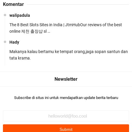
Komentar
Rosyadi, S.H. Siap Melanjukan
walipadula
The 8 Best Slots Sites in India | JtmHubOur reviews of the best
online 제천 출장샵 sl …
Hady
Makanya kalau bertamu ke tempat orang,jaga sopan santun dan
Ditlantas Polda NTB Edukasi Tertib Berlalu di
tata krama.
Pelajar SMPN 1 Gerung
Subscribe di situs ini untuk mendapatkan update berita terbaru
Polda NTB Apresiasi BKTM Lelede Sampaikan
Pesan Kamtibmas