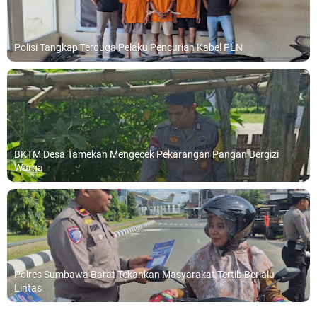
Polisi Tangkap Terduga Pelaku Pencurian Kabel PLN
BKTM Desa Tamekan Mengecek Pekarangan Pangan Bergizi
Warga
Polres Sumbawa Barat Tekankan Masyarakat Tertib Berlalu
Lintas