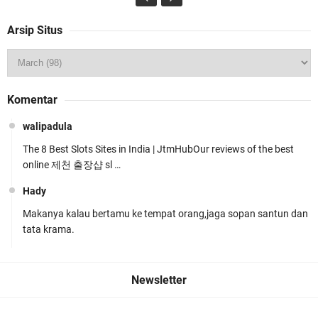
Arsip Situs
Kapolsek Gunungsari Resmi Diganti ,AKP Imran
Komentar
Rosyadi, S.H. Siap Melanjukan
walipadula
The 8 Best Slots Sites in India | JtmHubOur reviews of the best
online 제천 출장샵 sl …
Hady
Makanya kalau bertamu ke tempat orang,jaga sopan santun dan
Ditlantas Polda NTB Edukasi Tertib Berlalu di
tata krama.
Pelajar SMPN 1 Gerung