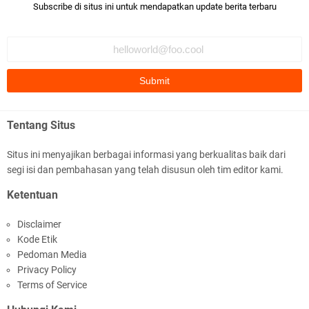
Subscribe di situs ini untuk mendapatkan update berita terbaru
Polda NTB Apresiasi BKTM Lelede Sampaikan
Pesan Kamtibmas
Tentang Situs
Situs ini menyajikan berbagai informasi yang berkualitas baik dari
segi isi dan pembahasan yang telah disusun oleh tim editor kami.
Jelang HUT RI Ke_81 LPKA Lombok Tengah
Ketentuan
Gelar Apel Pembukaan PORSENAP
Disclaimer
Kode Etik
Pedoman Media
Privacy Policy
Terms of Service