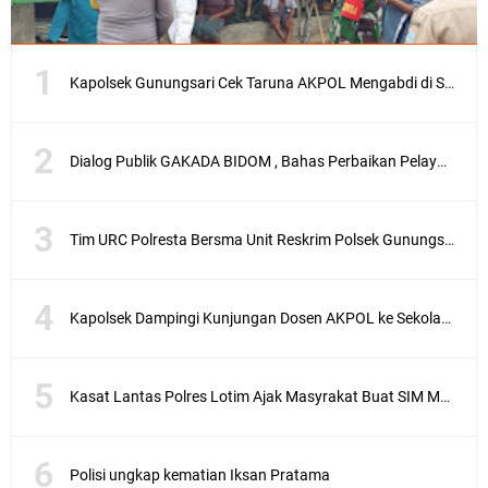
Kapolsek Gunungsari Cek Taruna AKPOL Mengabdi di SRD 4
Dialog Publik GAKADA BIDOM , Bahas Perbaikan Pelayanan Medis di NTB
Tim URC Polresta Bersma Unit Reskrim Polsek Gunungsari Tangkap Pelaku Curanmor
Kapolsek Dampingi Kunjungan Dosen AKPOL ke Sekolah Rakyat Gunungsari
Kasat Lantas Polres Lotim Ajak Masyrakat Buat SIM Melalui SATPAS Bukan Calo
Polisi ungkap kematian Iksan Pratama