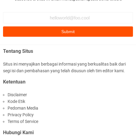
Polsek Gunungsari Kawal keamanan Acara
Selamatan Bendungan Meninting
Tentang Situs
Situs ini menyajikan berbagai informasi yang berkualitas baik dari
segi isi dan pembahasan yang telah disusun oleh tim editor kami.
Samapta Polresta Mataram Patroli di Wilayah
Ketentuan
Ampenan
Disclaimer
Kode Etik
Pedoman Media
Privacy Policy
Terms of Service
Hubungi Kami