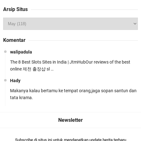
Arsip Situs
Kapolda NTB Buka Rakernis Dorong Sinergi
Komentar
Hadapi Tantangan Kamtibmas
walipadula
The 8 Best Slots Sites in India | JtmHubOur reviews of the best
online 제천 출장샵 sl …
Hady
Makanya kalau bertamu ke tempat orang,jaga sopan santun dan
Tim URC Polres Lombok Timur Ringkus Pelaku
tata krama.
Curanmor Bersana BB
Subscribe di situs ini untuk mendapatkan update berita terbaru