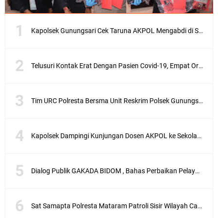
Kapolsek Gunungsari Cek Taruna AKPOL Mengabdi di SRD 4
Telusuri Kontak Erat Dengan Pasien Covid-19, Empat Orang di Desa Kedaro Sekotong Dirapid
Tim URC Polresta Bersma Unit Reskrim Polsek Gunungsari Tangkap Pelaku Curanmor
Kapolsek Dampingi Kunjungan Dosen AKPOL ke Sekolah Rakyat Gunungsari
Dialog Publik GAKADA BIDOM , Bahas Perbaikan Pelayanan Medis di NTB
Sat Samapta Polresta Mataram Patroli Sisir Wilayah Cakranegara