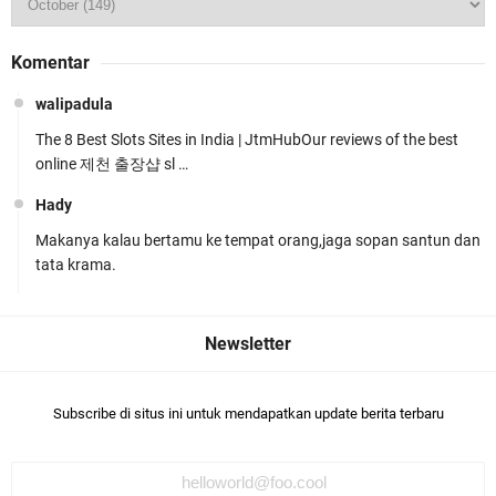
Kapolda NTB Buka Rakernis Dorong Sinergi
Komentar
Hadapi Tantangan Kamtibmas
walipadula
The 8 Best Slots Sites in India | JtmHubOur reviews of the best
online 제천 출장샵 sl …
Hady
Makanya kalau bertamu ke tempat orang,jaga sopan santun dan
Tim URC Polres Lombok Timur Ringkus Pelaku
tata krama.
Curanmor Bersana BB
Subscribe di situs ini untuk mendapatkan update berita terbaru
Polsek Gunungsari Kawal keamanan Acara