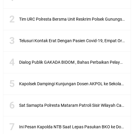
Tim URC Polresta Bersma Unit Reskrim Polsek Gunungsari Tangkap Pelaku Curanmor
Telusuri Kontak Erat Dengan Pasien Covid-19, Empat Orang di Desa Kedaro Sekotong Dirapid
Dialog Publik GAKADA BIDOM , Bahas Perbaikan Pelayanan Medis di NTB
Kapolsek Dampingi Kunjungan Dosen AKPOL ke Sekolah Rakyat Gunungsari
Sat Samapta Polresta Mataram Patroli Sisir Wilayah Cakranegara
Ini Pesan Kapolda NTB Saat Lepas Pasukan BKO ke Dompu dan Bima