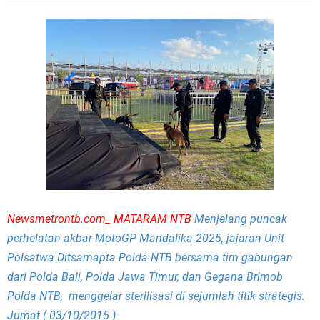
Newsmetrontb.com_ MATARAM NTB
Menjelang puncak
perhelatan akbar MotoGP Mandalika 2025, jajaran Unit
Polsatwa Ditsamapta Polda NTB bersama tim gabungan
dari Polda Bali, Polda Jawa Timur, dan Gegana Brimob
Polda NTB, menggelar sterilisasi di sejumlah titik strategis.
Jumat ( 03/10/2015 )