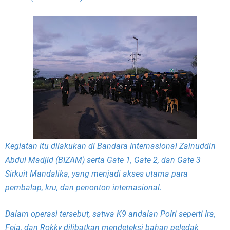
Kegiatan itu dilakukan di Bandara Internasional Zainuddin
Abdul Madjid (BIZAM) serta Gate 1, Gate 2, dan Gate 3
Sirkuit Mandalika, yang menjadi akses utama para
pembalap, kru, dan penonton internasional.
Dalam operasi tersebut, satwa K9 andalan Polri seperti Ira,
Feia, dan Rokky dilibatkan mendeteksi bahan peledak