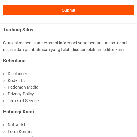
Selamatan Bendungan Meninting
Tentang Situs
Situs ini menyajikan berbagai informasi yang berkualitas baik dari
segi isi dan pembahasan yang telah disusun oleh tim editor kami.
Samapta Polresta Mataram Patroli di Wilayah
Ketentuan
Ampenan
Disclaimer
Kode Etik
Pedoman Media
Privacy Policy
Terms of Service
Hubungi Kami
Kapolsek Selaparang Sambangi Kepala
Daftar Isi
Lingkungan Taman Perkuat Sinergitas
Form Kontak