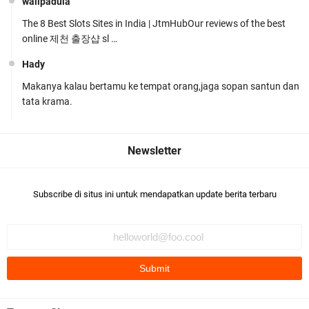
walipadula
The 8 Best Slots Sites in India | JtmHubOur reviews of the best
online 제천 출장샵 sl …
Hady
Makanya kalau bertamu ke tempat orang,jaga sopan santun dan
Tim URC Polres Lombok Timur Ringkus Pelaku
tata krama.
Curanmor Bersana BB
Subscribe di situs ini untuk mendapatkan update berita terbaru
Polsek Gunungsari Kawal keamanan Acara
Selamatan Bendungan Meninting