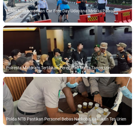
Polda NTB Amankan Car Free Day Udayana Melalui Patroli
Sepeda
Polresta Mataram Tertibkan Peredaran Miras Tanpa Izin
Polda NTB Pastikan Personel Bebas Narkoba, Lakukan Tes Urien