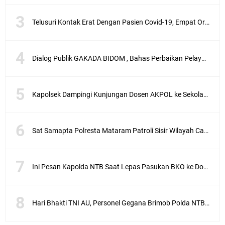
Telusuri Kontak Erat Dengan Pasien Covid-19, Empat Orang di Desa Kedaro Sekotong Dirapid
Dialog Publik GAKADA BIDOM , Bahas Perbaikan Pelayanan Medis di NTB
Kapolsek Dampingi Kunjungan Dosen AKPOL ke Sekolah Rakyat Gunungsari
Sat Samapta Polresta Mataram Patroli Sisir Wilayah Cakranegara
Ini Pesan Kapolda NTB Saat Lepas Pasukan BKO ke Dompu dan Bima
Hari Bhakti TNI AU, Personel Gegana Brimob Polda NTB Donor Darah