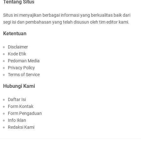
Tentang Situs
Situs ini menyajikan berbagai informasi yang berkualitas baik dari
segi isi dan pembahasan yang telah disusun oleh tim editor kami.
Samapta Polresta Mataram Patroli di Wilayah
Ketentuan
Ampenan
Disclaimer
Kode Etik
Pedoman Media
Privacy Policy
Terms of Service
Hubungi Kami
Kapolsek Selaparang Sambangi Kepala
Daftar Isi
Lingkungan Taman Perkuat Sinergitas
Form Kontak
Form Pengaduan
Info Iklan
Redaksi Kami