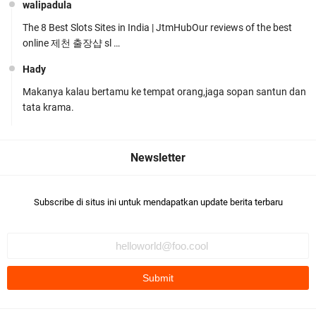
walipadula
The 8 Best Slots Sites in India | JtmHubOur reviews of the best
online 제천 출장샵 sl …
Hady
Makanya kalau bertamu ke tempat orang,jaga sopan santun dan
Ditlantas Polda NTB Edukasi Tertib Berlalu di
tata krama.
Pelajar SMPN 1 Gerung
Subscribe di situs ini untuk mendapatkan update berita terbaru
Polda NTB Apresiasi BKTM Lelede Sampaikan
Pesan Kamtibmas