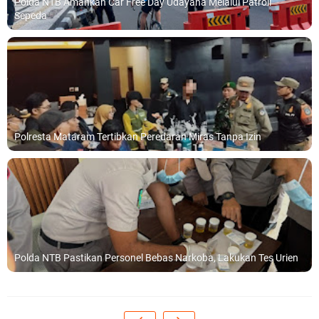
Polda NTB Amankan Car Free Day Udayana Melalui Patroli
Sepeda
Polresta Mataram Tertibkan Peredaran Miras Tanpa Izin
Polda NTB Pastikan Personel Bebas Narkoba, Lakukan Tes Urien