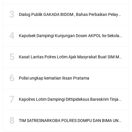
Dialog Publik GAKADA BIDOM , Bahas Perbaikan Pelayanan Medis di NTB
Kapolsek Dampingi Kunjungan Dosen AKPOL ke Sekolah Rakyat Gunungsari
Kasat Lantas Polres Lotim Ajak Masyrakat Buat SIM Melalui SATPAS Bukan Calo
Polisi ungkap kematian Iksan Pratama
Kapolres Lotim Dampingi Dittipideksus Bareskrim Tinjau Sentra Bawah Putih Sembalun
TIM SATRESNARKOBA POLRES DOMPU DAN BIMA UNGKAP KASUS NARKOBA VIA JASA PENGIRIMAN BARANG JNE