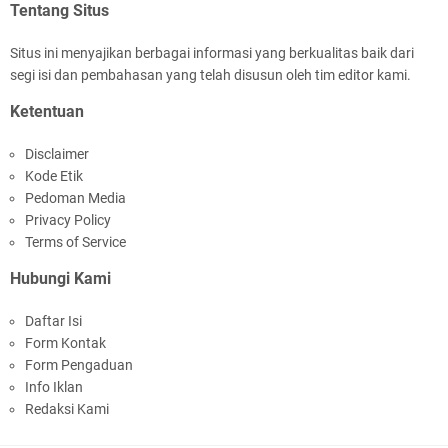
Tentang Situs
Situs ini menyajikan berbagai informasi yang berkualitas baik dari
segi isi dan pembahasan yang telah disusun oleh tim editor kami.
Jelang HUT RI Ke_81 LPKA Lombok Tengah
Ketentuan
Gelar Apel Pembukaan PORSENAP
Disclaimer
Kode Etik
Pedoman Media
Privacy Policy
Terms of Service
Hubungi Kami
LPKA Lombok Tengah Ikuti Kegiatan Donor
Daftar Isi
Darah Jelang HUT RI_ Ke 81
Form Kontak
Form Pengaduan
Info Iklan
Redaksi Kami