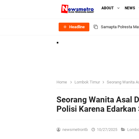
ABOUT
NEWS
Headline
Samapta Polresta Mat
Kapolsek Selaparang
Sosialisasi Pilkades
Kapolsek Lingsar Tin
Home
Lombok Timur
Seorang Wanita A
Sambut HUT RI ke-81
Seorang Wanita Asal 
Polisi Karena Edarkan
Dua Residivis Curanm
LPA Mataram. Apresia
newsmetrontb
10/27/2025
Lombo