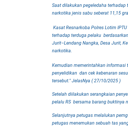
Saat dilakukan pegeledaha terhadap 
Polda NTB Sabet Juara
narkotika jenis sabu seberat 11,15 gr
Kapolsek Dampingi W
Kasat Resnarkoba Polres Lotim IPTU
terhadap terduga pelaku berdasarkan
Sambut HUT ke-81 RI
Jurit–Lendang Nangka, Desa Jurit, K
narkotika.
Kapolresta Mataram P
Kemudian memerintahkan informasi t
Polisi Evakuasi Terd
penyelidikan dan cek kebenaran sesu
tersebut." JelasNya ( 27/10/2025 )
Sat Samapta Polresta
Setelah diilakukan serangkaian pen
Kakanwil Ditjenpas N
pelalu RS bersama barang buktinya n
Tim URC Polres Lomb
Selanjutnya petugas melalukan pemg
petugas menemukan sebuah tas yang 
Polsek Gunungsari K