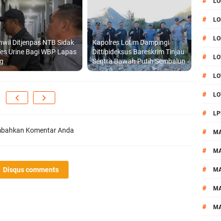
#
LO
#
LO
#
LO
wil Ditjenpas NTB Sidak
Kapolres Lotim Dampingi
es Urine Bagi WBP Lapas
Dittipideksus Bareskrim Tinjau
#
LO
ng
Sentra Bawah Putih Sembalun
#
LO
#
LO
#
LP
bahkan Komentar Anda
#
M
#
MA
#
Disqus comments
M
#
M
#
M