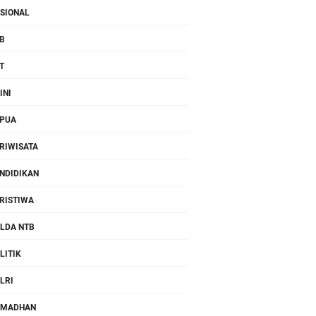
SIONAL
B
T
INI
PUA
RIWISATA
NDIDIKAN
RISTIWA
LDA NTB
LITIK
LRI
AMADHAN