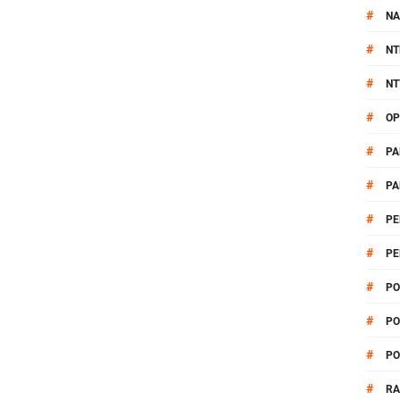
#
NA
#
NT
#
NT
#
OP
#
PA
#
PA
#
PE
#
PE
#
PO
#
PO
#
PO
#
R