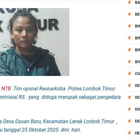
 Batu Pertama Balai Kemitraan Polri dan Masyarakat
#
BA
#
BE
kan Pengamanan MotoGP 2026
#
BI
ontingen Peraih Juara III Badminton Kapolri Cup 2026
#
BI
paya Cegah Gangguan Kamtibmas Lewat Patroli
#
BI
#
B
al Prosesi Ngaben di Cilinaya
#
CI
esiasi Relawan Evakuasi Wisatawan Berikan HT
#
DE
R NTB
Tim opsnal Resnarkoba
Polres Lombok Timur
rinisial RS yang diduga merupak sebagai pengedara
#
DE
1, Polsek Mataram Bagikan Bendera Merah Putih
#
D
Mataram Petakan Titik Black Spot, Antisipasi Kecelakaan
a Desa Dasan Baru, Kecamatan Lenek Lonbok Timur ,
#
EK
u tanggal 25 Oktober 2025 dini hari.
 Kegiatan Polmas di Kelurahan Taman Sari Ampenan
#
HE