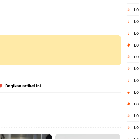
#
LO
#
LO
#
LO
#
LO
#
LO
#
LO
#
LO
Bagikan artikel ini
#
LO
#
L
#
LO
#
LO