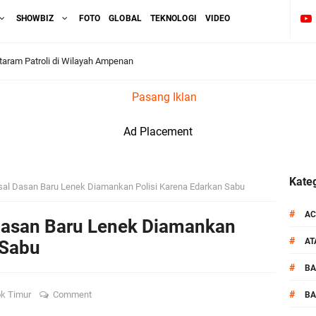
SHOWBIZ
FOTO
GLOBAL
TEKNOLOGI
VIDEO
aram Patroli di Wilayah Ampenan
Pasang Iklan
 Sambangi Kepala Lingkungan Taman Perkuat Sinergitas
Ad Placement
 Serentak 2026 Digelar, Polsek Narmada Siap Jaga Kondusivitas
daklanjuti Arahan Ditbinmas, Intensifkan fungsi Polmas
Kateg
sal Dasan Baru Lenek Diamankan Polisi Karena Edarkan Sabu
, Polsek Selaparang Bagikan Bendera Merah Putih kepada Warga
#
AC
Dasan Baru Lenek Diamankan
#
A
 Sabu
or Dibekuk Polisi, Motor Curian Dijual ke Lombok Tengah
#
B
si Polisi Berhasil Ungkap Kasus Kematian Mahasiswi NDR
#
k Timur
Comment
BA