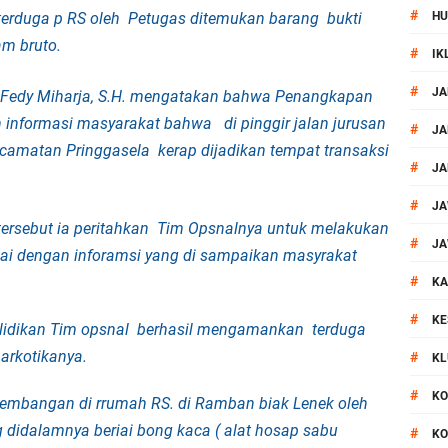
#
terduga p RS oleh Petugas ditemukan barang bukti
HU
 III Bulutangkis Kapolri Cup 2026
am bruto.
#
IK
akapolda NTB Gelar Program Polmas di Kelurahan Taman Sari
#
JA
 Fedy Miharja, S.H. mengatakan bahwa
Penangkapan
 informasi masyarakat bahwa di pinggir jalan jurusan
, Polsek Mataram Ajak Warga Kibarkan Merah Putih
#
JA
ecamatan Pringgasela kerap dijadikan tempat transaksi
#
JA
impin Pemusnahan BB Narkotika dan Pil Exstasi
#
JA
ersebut ia peritahkan Tim Opsnalnya untuk melakukan
uga Pelaku Curanmor Dari Amuk Masa
#
JA
ai dengan inforamsi yang di sampaikan masyrakat
#
 Mataram Patroli Sisir Wilayah Cakranegara
KA
#
KE
yelidikan Tim opsnal berhasil mengamankan terduga
TB Sidak Dan Tes Urine Bagi WBP Lapas Selong
arkotikanya.
#
KL
ok Timur Ringkus Pelaku Curanmor Bersana BB
#
KO
embangan di rrumah RS. di Ramban biak Lenek oleh
didalamnya beriai bong kaca ( alat hosap sabu
#
KO
awal keamanan Acara Selamatan Bendungan Meninting