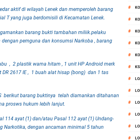
#
KO
dar aktif di wilayah Lenek dan memperoleh barang
ial T yang juga berdomisili di Kecamatan Lenek.
#
KO
#
KO
ngamankan barang bukti tambahan miliik.pelaku
ya dengan pemguna dan konsumsi Narkoba , barang
#
KO
#
KO
sabu ,
2 plastik warna hitam ,
1 unit HP Android merk
#
KS
 DR 2617 IE ,
1 buah alat hisap (bong) dan
1 tas
#
LO
#
LO
RS berikut barang buktinya telah diamankan ditahanan
#
LO
a prosws hukum lebih lanjut.
#
LO
l 114 ayat (1) dan/atau Pasal 112 ayat (1) Undang-
#
g Narkotika, dengan ancaman minimal 5 tahun
LO
#
LO