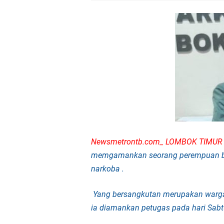
Kapolda NTB Letakkan
Kapolda NTB Matang
Kapolda NTB Sambut K
Polda NTB Perkuat U
Polsek Sandubaya Kaw
Kapolsek Lingsar Apr
Newsmetrontb.com_ LOMBOK TIMU
memgamankan seorang perempuan br
Semarak HUT RI ke-8
narkoba .
Sat Lantas Polresta 
Yang bersangkutan merupakan
warg
ia diamankan petugas pada hari Sabt
Wakapolda NTB Gelar