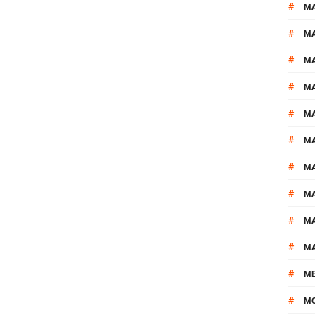
#
MA
#
M
#
MA
#
M
#
M
#
M
#
M
#
M
#
M
#
M
#
M
#
M