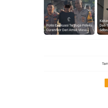
Kakan
Polisi Evakuasi Terduga Pelaku
Dan T
Curanmor Dari Amuk Masa
Selo
Tam