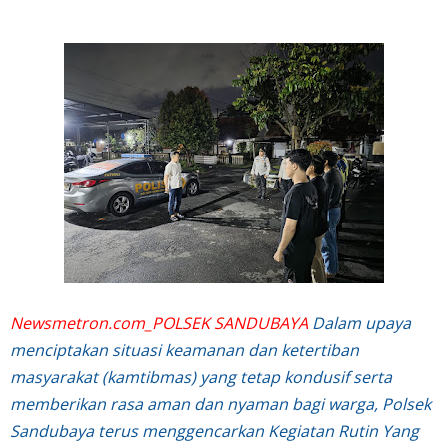
Newsmetron.com_POLSEK SANDUBAYA
Dalam upaya
menciptakan situasi keamanan dan ketertiban
masyarakat (kamtibmas) yang tetap kondusif serta
memberikan rasa aman dan nyaman bagi warga, Polsek
Sandubaya terus menggencarkan Kegiatan Rutin Yang