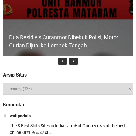
Dua Residivis Curanmor Dibekuk Polisi, Motor
Curian Dijual ke Lombok Tengah
Arsip Situs
Tim URC Polres Lombok Timur Ringkus Pelaku
Komentar
Curanmor Bersana BB
walipadula
The 8 Best Slots Sites in India | JtmHubOur reviews of the best
online 제천 출장샵 sl …