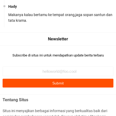
Hady
Makanya kalau bertamu ke tempat orang,jaga sopan santun dan
Polsek Gunungsari Kawal keamanan Acara
tata krama.
Selamatan Bendungan Meninting
Subscribe di situs ini untuk mendapatkan update berita terbaru
Samapta Polresta Mataram Patroli di Wilayah
Ampenan
Tentang Situs
Situs ini menyajikan berbagai informasi yang berkualitas baik dari