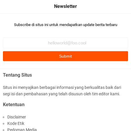
Subscribe di situs ini untuk mendapatkan update berita terbaru
Polsek Gunungsari Kawal keamanan Acara
Selamatan Bendungan Meninting
Tentang Situs
Situs ini menyajikan berbagai informasi yang berkualitas baik dari
segi isi dan pembahasan yang telah disusun oleh tim editor kami.
Samapta Polresta Mataram Patroli di Wilayah
Ketentuan
Ampenan
Disclaimer
Kode Etik
Pedoman Media