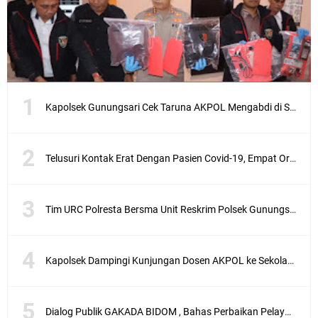
Kapolsek Gunungsari Cek Taruna AKPOL Mengabdi di SRD 4
Telusuri Kontak Erat Dengan Pasien Covid-19, Empat Orang di Desa Kedaro Sekotong Dirapid
Tim URC Polresta Bersma Unit Reskrim Polsek Gunungsari Tangkap Pelaku Curanmor
Kapolsek Dampingi Kunjungan Dosen AKPOL ke Sekolah Rakyat Gunungsari
Dialog Publik GAKADA BIDOM , Bahas Perbaikan Pelayanan Medis di NTB