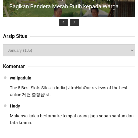
Bagikan Bendera Merah Putih kepada Warga
Arsip Situs
Kapolda NTB Buka Rakernis Dorong Sinergi
Komentar
Hadapi Tantangan Kamtibmas
walipadula
The 8 Best Slots Sites in India | JtmHubOur reviews of the best
online 제천 출장샵 sl …
Hady
Makanya kalau bertamu ke tempat orang,jaga sopan santun dan
Tim URC Polres Lombok Timur Ringkus Pelaku
tata krama.
Curanmor Bersana BB