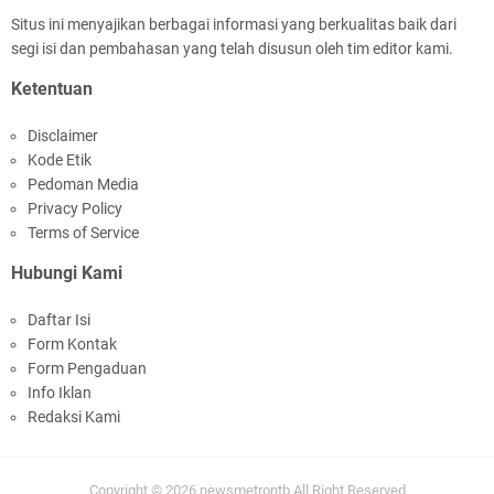
Situs ini menyajikan berbagai informasi yang berkualitas baik dari
segi isi dan pembahasan yang telah disusun oleh tim editor kami.
Polda NTB Apresiasi BKTM Lelede Sampaikan
Ketentuan
Pesan Kamtibmas
Disclaimer
Kode Etik
Pedoman Media
Privacy Policy
Terms of Service
Hubungi Kami
Jelang HUT RI Ke_81 LPKA Lombok Tengah
Daftar Isi
Gelar Apel Pembukaan PORSENAP
Form Kontak
Form Pengaduan
Info Iklan
Redaksi Kami
Copyright ©
2026
newsmetrontb
All Right Reserved