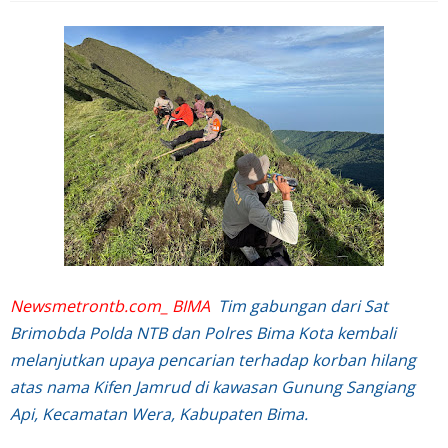
Newsmetrontb.com_ BIMA
Tim gabungan dari Sat
Brimobda Polda NTB dan Polres Bima Kota kembali
melanjutkan upaya pencarian terhadap korban hilang
atas nama Kifen Jamrud di kawasan Gunung Sangiang
Api, Kecamatan Wera, Kabupaten Bima.