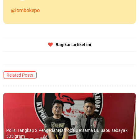
@lombokepo
Bagikan artikel ini
Related Posts
Polisi Tangkap 2 Pengedar Narkoba Bersama BB Sabu sebayak
535 gram