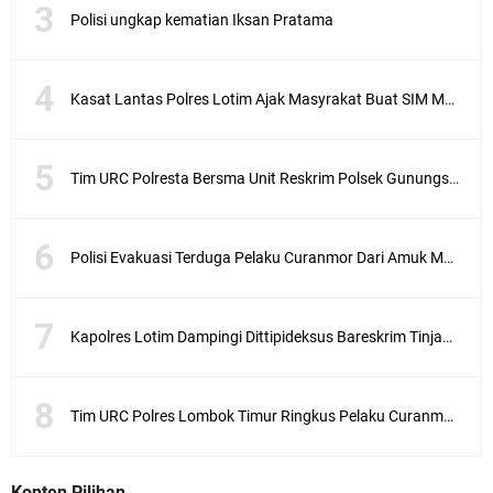
Polisi ungkap kematian Iksan Pratama
Kasat Lantas Polres Lotim Ajak Masyrakat Buat SIM Melalui SATPAS Bukan Calo
Tim URC Polresta Bersma Unit Reskrim Polsek Gunungsari Tangkap Pelaku Curanmor
Polisi Evakuasi Terduga Pelaku Curanmor Dari Amuk Masa
Kapolres Lotim Dampingi Dittipideksus Bareskrim Tinjau Sentra Bawah Putih Sembalun
Tim URC Polres Lombok Timur Ringkus Pelaku Curanmor Bersana BB
Konten Pilihan