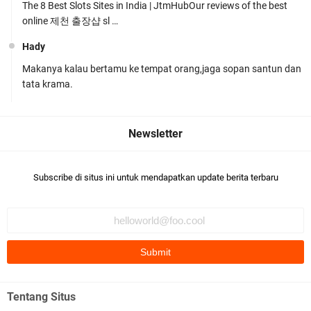
The 8 Best Slots Sites in India | JtmHubOur reviews of the best
online 제천 출장샵 sl …
Hady
Makanya kalau bertamu ke tempat orang,jaga sopan santun dan
Kapolsek Gunungsari Resmi Diganti ,AKP Imran
tata krama.
Rosyadi, S.H. Siap Melanjukan
Subscribe di situs ini untuk mendapatkan update berita terbaru
Ditlantas Polda NTB Edukasi Tertib Berlalu di
Pelajar SMPN 1 Gerung
Tentang Situs