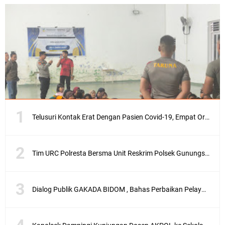
Telusuri Kontak Erat Dengan Pasien Covid-19, Empat Orang di Desa Kedaro Sekotong Dirapid
Tim URC Polresta Bersma Unit Reskrim Polsek Gunungsari Tangkap Pelaku Curanmor
Dialog Publik GAKADA BIDOM , Bahas Perbaikan Pelayanan Medis di NTB