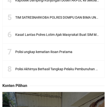
Kapolsek Dampingi Kunjungan Dosen AKPOL ke Sekolah Rakyat Gunungsari
TIM SATRESNARKOBA POLRES DOMPU DAN BIMA UNGKAP KASUS NARKOBA VIA JASA PENGIRIMAN BARANG JNE
Kasat Lantas Polres Lotim Ajak Masyrakat Buat SIM Melalui SATPAS Bukan Calo
Polisi ungkap kematian Iksan Pratama
Polisi Akhirnya Berhasil Tangkap Pelaku Pembunuhan Mahasiswa Asal Sunbawa
Konten Pilihan