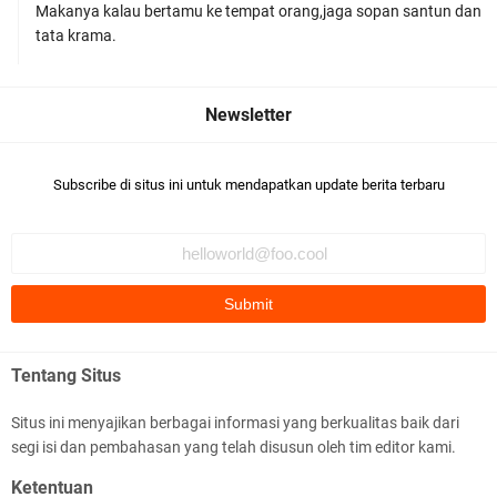
Makanya kalau bertamu ke tempat orang,jaga sopan santun dan
Polres Lombok Timur Raih Predikat 'A' Layanan
tata krama.
Prima Tingkat Polres Jajaran
Subscribe di situs ini untuk mendapatkan update berita terbaru
Polres Lotim Gelar Apel Kamtibmas Jelang HUT
Ke-81 RI dan Kunjungan Kapolri
Tentang Situs
Situs ini menyajikan berbagai informasi yang berkualitas baik dari
segi isi dan pembahasan yang telah disusun oleh tim editor kami.
Kapolda NTB Buka Rakernis Dorong Sinergi
Ketentuan