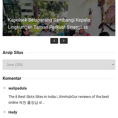
Kapolsek Selaparang Sambangi Kepala
Lingkungan Taman Perkuat Sinergitas
Arsip Situs
Jelang HUT RI ke_81 _Kunker Kapolri Polda NTB
Komentar
Gelar Apel Siaga Kamtibmas Serentak
walipadula
The 8 Best Slots Sites in India | JtmHubOur reviews of the best
online 제천 출장샵 sl …
Hady