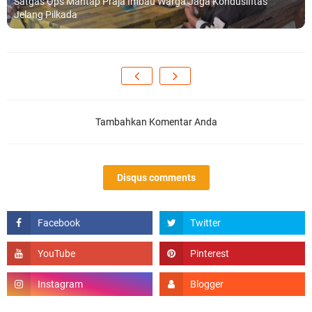
Satgas Ops Mantap Praja Imbau Warga Jaga Kondusifitas
Jelang Pilkada
Tambahkan Komentar Anda
Disqus comments