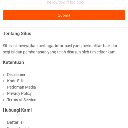
Polres Lotim Gelar Apel Kamtibmas Jelang HUT
Ke-81 RI dan Kunjungan Kapolri
Tentang Situs
Situs ini menyajikan berbagai informasi yang berkualitas baik dari
segi isi dan pembahasan yang telah disusun oleh tim editor kami.
Kapolda NTB Buka Rakernis Dorong Sinergi
Ketentuan
Hadapi Tantangan Kamtibmas
Disclaimer
Kode Etik
Pedoman Media
Privacy Policy
Terms of Service
Hubungi Kami
Tim URC Polres Lombok Timur Ringkus Pelaku
Daftar Isi
Curanmor Bersana BB