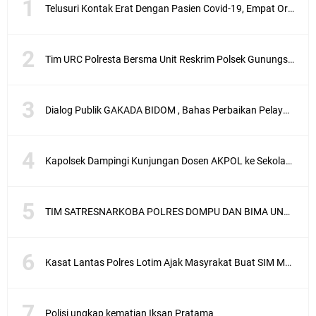
Telusuri Kontak Erat Dengan Pasien Covid-19, Empat Orang di Desa Kedaro Sekotong Dirapid
Tim URC Polresta Bersma Unit Reskrim Polsek Gunungsari Tangkap Pelaku Curanmor
Dialog Publik GAKADA BIDOM , Bahas Perbaikan Pelayanan Medis di NTB
Kapolsek Dampingi Kunjungan Dosen AKPOL ke Sekolah Rakyat Gunungsari
TIM SATRESNARKOBA POLRES DOMPU DAN BIMA UNGKAP KASUS NARKOBA VIA JASA PENGIRIMAN BARANG JNE
Kasat Lantas Polres Lotim Ajak Masyrakat Buat SIM Melalui SATPAS Bukan Calo
Polisi ungkap kematian Iksan Pratama