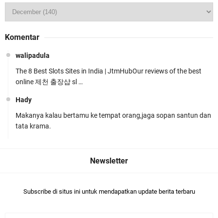
Jelang HUT RI ke_81 _Kunker Kapolri Polda NTB
Komentar
Gelar Apel Siaga Kamtibmas Serentak
walipadula
The 8 Best Slots Sites in India | JtmHubOur reviews of the best
online 제천 출장샵 sl …
Hady
Makanya kalau bertamu ke tempat orang,jaga sopan santun dan
Polres Lombok Timur Raih Predikat 'A' Layanan
tata krama.
Prima Tingkat Polres Jajaran
Subscribe di situs ini untuk mendapatkan update berita terbaru