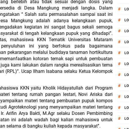
ang berlebih atau tidak sesuai dengan dosis yang 
ersedia di Desa Mangkung menjadi langka. Dalam 
#
LO
atakan “ Salah satu permasalahan sampai saat ini 
#
Desa Mangkung adalah adanya kelangkaan pupuk, 
LO
engadakan kegiatan ini sangat bagus sekali semoga 
#
LO
syarakat di tengah kelangkaan pupuk yang dihadapi”. 
tas, mahasiswa KKN Tematik Universitas Mataram 
#
LO
n penyuluhan ini yang berfokus pada bagaimana 
n pekarangan melalui budidaya tanaman hortikultura 
#
LO
 memanfaatkan kotoran ternak sapi untuk pembuatan 
#
LO
 juga kami lakukan dalam rangka merealisasikan tema 
i (RPL)”. Ucap Ilham Isabana selaku Ketua Kelompok 
#
LO
#
LO
mahasiswa KKN yaitu Kholik Hidayatullah dari Program 
eri tentang rumah pangan lestari, Novi Ariska dari 
#
LO
nyampaikan materi tentang pembuatan pupuk kompos 
Studi Agroteknologi yang menyampaikan materi tentang 
#
L
Ir. Arifin Arya Bakti, M.Agr selaku Dosen Pembimbing 
#
LO
tan ini adalah wadah bagi kalian mahasiswa untuk 
an selama di bangku kuliah kepada masyarakat”. 