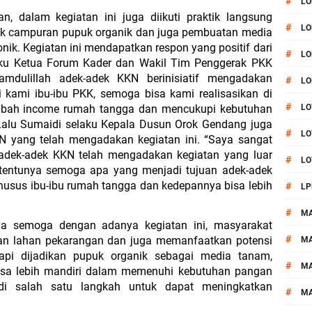
#
LO
, dalam kegiatan ini juga diikuti praktik langsung 
#
LO
k campuran pupuk organik dan juga pembuatan media 
ik. Kegiatan ini mendapatkan respon yang positif dari 
#
LO
elaku Ketua Forum Kader dan Wakil Tim Penggerak PKK 
dulillah adek-adek KKN berinisiatif mengadakan 
#
LO
 kami ibu-ibu PKK, semoga bisa kami realisasikan di 
#
ah income rumah tangga dan mencukupi kebutuhan 
LO
 Lalu Sumaidi selaku Kepala Dusun Orok Gendang juga 
#
LO
 yang telah mengadakan kegiatan ini. “Saya sangat 
dek-adek KKN telah mengadakan kegiatan yang luar 
#
LO
 tentunya semoga apa yang menjadi tujuan adek-adek 
husus ibu-ibu rumah tangga dan kedepannya bisa lebih 
#
LP
#
M
a semoga dengan adanya kegiatan ini, masyarakat 
#
n lahan pekarangan dan juga memanfaatkan potensi 
MA
api dijadikan pupuk organik sebagai media tanam, 
#
M
sa lebih mandiri dalam memenuhi kebutuhan pangan 
i salah satu langkah untuk dapat meningkatkan 
#
M