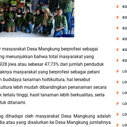
#
KO
#
KO
#
KO
#
KO
ar masyarakat Desa Mangkung berprofesi sebagai 
#
KO
yang menunjukkan bahwa total masyarakat yang 
#
KS
928 jiwa atau sebesar 47,73% dari jumlah penduduk 
#
knya masyarakat yang berprofesi sebagai petani 
LO
budidaya tanaman holtikultura, hal tersebut 
#
LO
kultura lebih mudah dibandingkan penanaman secara 
#
LO
erlalu tinggi, hasil tanaman lebih berkualitas, serta 
tuk ditanami. 
#
LO
#
LO
ng dihadapi oleh masyarakat Desa Mangkung adalah 
dia atau yang disalurkan ke Desa Mangkung jumlahnya 
#
LO