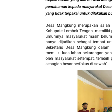
Polsek Sandubaya Kaw
pemahaman kepada masyarakat Desa
yang tidak terpakai untuk dilakukan 
Kapolsek Lingsar Apr
Desa Mangkung merupakan salah sa
Kabupate Lombok Tengah. memiliki p
Semarak HUT RI ke-8
umumnya, masyarakat masih belum 
hanya dijadikan sebagai tempat un
Sat Lantas Polresta 
Sekretaris Desa Mangkung dalam
memiliki luas lahan pekarangan yan
Wakapolda NTB Gelar
oleh masyarakat setempat, terlebih
sebagian besar berfokus di sawah”. 
Polda NTB Sabet Juara
Kapolsek Dampingi W
Sambut HUT ke-81 RI
Jelang HUT RI ke_81 