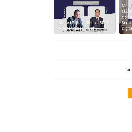
Menj
Ekon
Consu
Mitigasi Potensi Resiko SP2DK
Semin
& Pemeriksaan Pajak
Digit
Tam