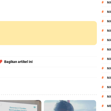
#
M
#
MA
#
M
#
MA
#
M
#
M
#
M
Bagikan artikel ini
#
M
#
M
#
M
#
M
#
M