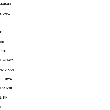
OTARAM
SIONAL
B
T
INI
PUA
RIWISATA
NDIDIKAN
RISTIWA
LDA NTB
LITIK
LRI