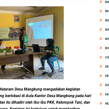
 Serentak 2026 Digelar, Polsek Narmada Siap Jaga Kondusivitas
#
BA
#
BE
daklanjuti Arahan Ditbinmas, Intensifkan fungsi Polmas
#
BI
, Polsek Selaparang Bagikan Bendera Merah Putih kepada Warga
#
BI
or Dibekuk Polisi, Motor Curian Dijual ke Lombok Tengah
#
BI
#
B
si Polisi Berhasil Ungkap Kasus Kematian Mahasiswi NDR
#
CI
 Batu Pertama Balai Kemitraan Polri dan Masyarakat
#
DE
#
DE
kan Pengamanan MotoGP 2026
#
D
 Mataram Desa Mangkung mengadakan kegiatan
ontingen Peraih Juara III Badminton Kapolri Cup 2026
#
EK
g berlokasi di Aula Kantor Desa Mangkung pada hari
paya Cegah Gangguan Kamtibmas Lewat Patroli
an itu dihadiri oleh Ibu-ibu PKK, Kelompok Tani, dan
#
HE
ung. Kegiatan ini bertujuan untuk memberikan