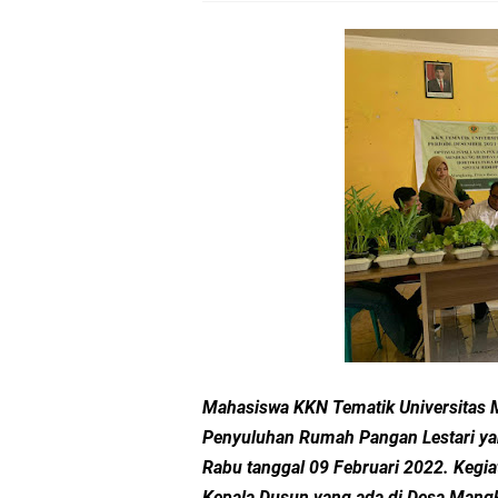
Sosialisasi Pilkades
Kapolsek Lingsar Tin
Sambut HUT RI ke-81
Dua Residivis Curanm
LPA Mataram. Apresia
Kapolda NTB Letakkan
Kapolda NTB Matang
Mahasiswa KKN Tematik Universitas
Kapolda NTB Sambut K
Penyuluhan Rumah Pangan Lestari yan
Polda NTB Perkuat U
Rabu tanggal 09 Februari 2022. Kegiat
Kepala Dusun yang ada di Desa Mangk