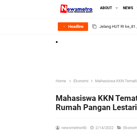
ABOUT
NEWS
Headline
Polres Lombok Timur R
Polres Lotim Gelar A
Kapolda NTB Buka Ra
Tim URC Polres Lomb
Home
Ekonomi
Mahasiswa KKN Tematik
Polsek Gunungsari K
Mahasiswa KKN Temat
Rumah Pangan Lestari
Samapta Polresta Mat
Kapolsek Selaparang
newsmetrontb
2/14/2022
Ekonom