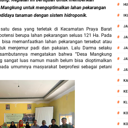
#
HU
al Prosesi Ngaben di Cilinaya
 Mangkung untuk mengoptimalkan lahan pekarangan
budidaya tanaman dengan sistem hidroponik.
#
IK
esiasi Relawan Evakuasi Wisatawan Berikan HT
#
JA
tu desa yang terletak di Kecamatan Praya Barat 
otensi berupa lahan pekarangan seluas 121 Ha. Pada 
1, Polsek Mataram Bagikan Bendera Merah Putih
#
JA
bisa memanfaatkan lahan pekarangan tersebut atau 
tuk menjemur padi dan pakaian. Lalu Darma selaku 
#
JA
Mataram Petakan Titik Black Spot, Antisipasi Kecelakaan
 sambutannya mengatakan bahwa ”Desa Mangkung 
#
JA
g sangat luas namun masih belum bisa dioptimalkan 
 Kegiatan Polmas di Kelurahan Taman Sari Ampenan
 pada umumnya masyarakat berprofesi sebagai petani 
#
JA
#
 III Bulutangkis Kapolri Cup 2026
KA
#
KE
akapolda NTB Gelar Program Polmas di Kelurahan Taman Sari
#
KL
, Polsek Mataram Ajak Warga Kibarkan Merah Putih
#
KO
#
KO
_Kunker Kapolri Polda NTB Gelar Apel Siaga Kamtibmas Serentak