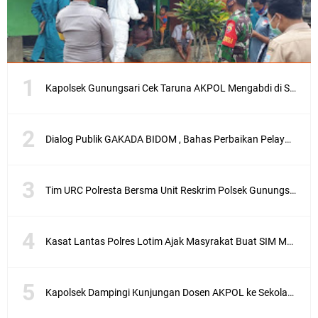
Kapolsek Gunungsari Cek Taruna AKPOL Mengabdi di SRD 4
Dialog Publik GAKADA BIDOM , Bahas Perbaikan Pelayanan Medis di NTB
Tim URC Polresta Bersma Unit Reskrim Polsek Gunungsari Tangkap Pelaku Curanmor
Kasat Lantas Polres Lotim Ajak Masyrakat Buat SIM Melalui SATPAS Bukan Calo
Kapolsek Dampingi Kunjungan Dosen AKPOL ke Sekolah Rakyat Gunungsari