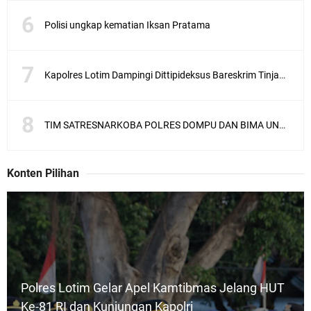
Polisi ungkap kematian Iksan Pratama
Kapolres Lotim Dampingi Dittipideksus Bareskrim Tinjau Sentra Bawah Putih Sembalun
TIM SATRESNARKOBA POLRES DOMPU DAN BIMA UNGKAP KASUS NARKOBA VIA JASA PENGIRIMAN BARANG JNE
Konten Pilihan
Polres Lotim Gelar Apel Kamtibmas Jelang HUT
Ke-81 RI dan Kunjungan Kapolri