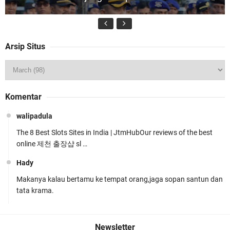
Arsip Situs
Kapolsek Gunungsari Resmi Diganti ,AKP Imran
Komentar
Rosyadi, S.H. Siap Melanjukan
walipadula
The 8 Best Slots Sites in India | JtmHubOur reviews of the best
online 제천 출장샵 sl …
Hady
Makanya kalau bertamu ke tempat orang,jaga sopan santun dan
Ditlantas Polda NTB Edukasi Tertib Berlalu di
tata krama.
Pelajar SMPN 1 Gerung