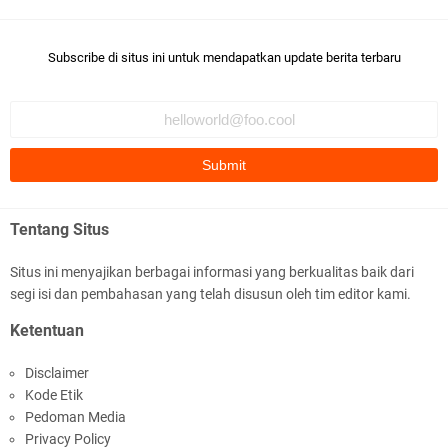
Subscribe di situs ini untuk mendapatkan update berita terbaru
Polda NTB Apresiasi BKTM Lelede Sampaikan
Pesan Kamtibmas
Tentang Situs
Situs ini menyajikan berbagai informasi yang berkualitas baik dari
segi isi dan pembahasan yang telah disusun oleh tim editor kami.
Jelang HUT RI Ke_81 LPKA Lombok Tengah
Ketentuan
Gelar Apel Pembukaan PORSENAP
Disclaimer
Kode Etik
Pedoman Media
Privacy Policy